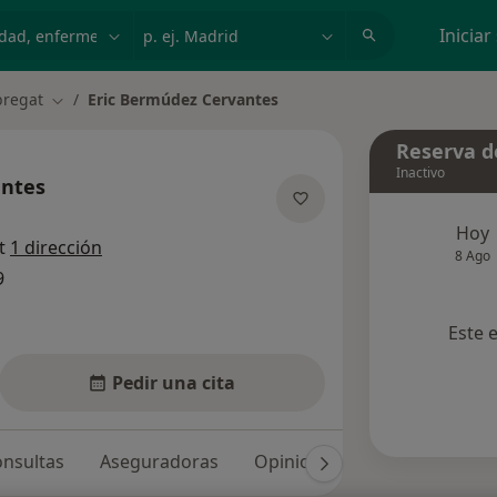
dad, enfermedad o nombre
p. ej. Madrid
Iniciar
bregat
Eric Bermúdez Cervantes
Cambiar de ciudad
Reserva de
Inactivo
antes
e las especializaciones
Hoy
at
1 dirección
8 Ago
9
Este 
Pedir una cita
nsultas
Aseguradoras
Opiniones (3)
Dudas solu