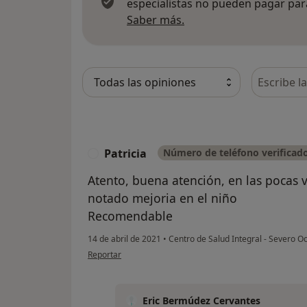
especialistas no pueden pagar para
Más información sobre
Saber más.
Busca en 
Patricia
Número de teléfono verificad
P
Atento, buena atención, en las pocas 
notado mejoria en el niño
Recomendable
14 de abril de 2021
•
Centro de Salud Integral - Severo 
en opinión del usuario Patricia
Reportar
Eric Bermúdez Cervantes