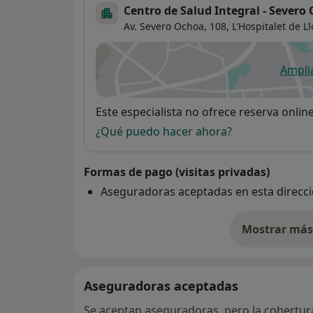
Centro de Salud Integral - Severo
Av. Severo Ochoa, 108,
L'Hospitalet de L
Ampli
se
Disponibilidad
Este especialista no ofrece reserva onlin
¿Qué puedo hacer ahora?
Formas de pago (visitas privadas)
Aseguradoras aceptadas en esta direcc
Mostrar más 
so
Aseguradoras aceptadas
Se aceptan aseguradoras, pero la cobertura 