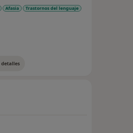
Afasia
Trastornos del lenguaje
u habla, su lenguaje, su voz o su
 se le informará sin compromiso.
detalles
bre la experiencia