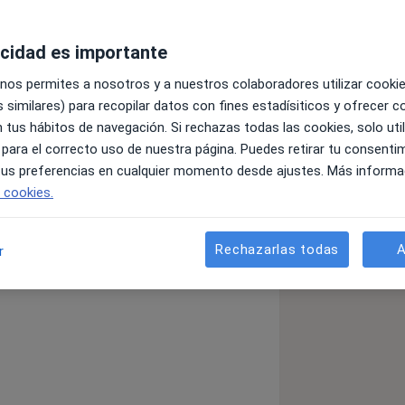
acidad es importante
 nos permites a nosotros y a nuestros colaboradores utilizar cooki
 similares) para recopilar datos con fines estadísiticos y ofrecer 
 tus hábitos de navegación. Si rechazas todas las cookies, solo uti
 para el correcto uso de nuestra página. Puedes retirar tu consenti
 tus preferencias en cualquier momento desde ajustes. Más informa
da, pensamos en el mejor de los
e cookies.
nos sonidos. Sin embargo, la
 se encarga también de rehabilitación
 en pacientes que han sufrido una
Rechazarlas todas
A
r
la voz y/o la rehabilitación de la
ortante evidencia científica que va
más efectivos en la rehabilitación. Es
personas a rehabilitar aquellos
nte decían "que no había nada que