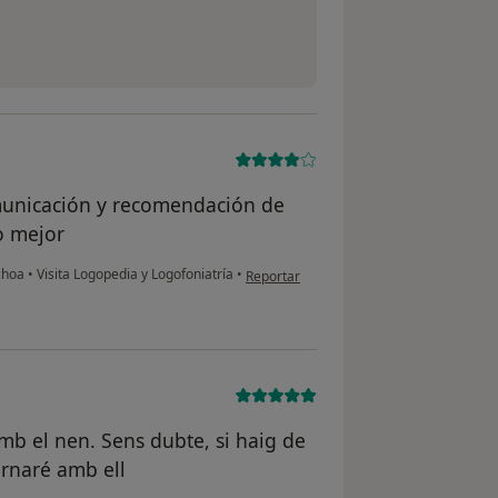
municación y recomendación de
o mejor
en opinión del usuario Dani
Ochoa
•
Visita Logopedia y Logofoniatría
•
Reportar
amb el nen. Sens dubte, si haig de
ornaré amb ell