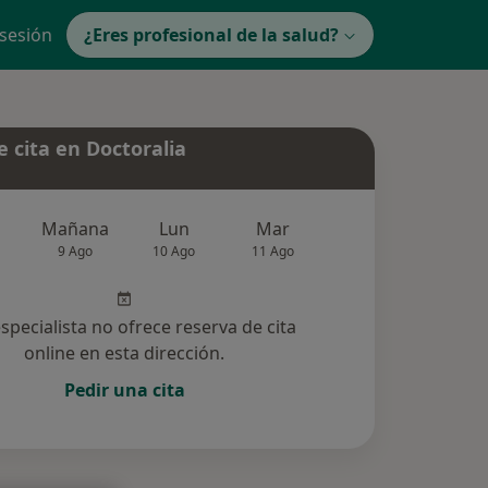
 sesión
¿Eres profesional de la salud?
 cita en Doctoralia
Mañana
Lun
Mar
Mié
Jue
9 Ago
10 Ago
11 Ago
12 Ago
13 Ag
especialista no ofrece reserva de cita
online en esta dirección.
Pedir una cita
cionadas (2)