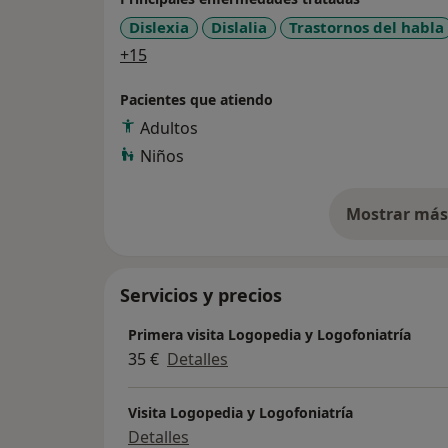
hacer".
Dislexia
Dislalia
Trastornos del habla
a11y_sr_more_diseases
+15
Si usted cree que tiene algun problema en s
deglución, no lo dude, pida una consulta y
Pacientes que atiendo
Adultos
Niños
Mostrar más 
so
Servicios y precios
Primera visita Logopedia y Logofoniatría
35 €
Detalles
Visita Logopedia y Logofoniatría
Detalles