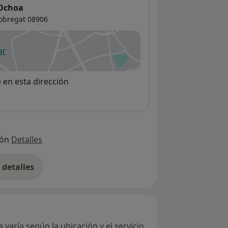
 Ochoa
lobregat
08906
ar
 abre en una nueva pestaña
e en esta dirección
ión
Detalles
detalles
bre la dirección
varía según la ubicación y el servicio.