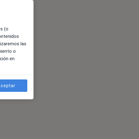
es (o
contenidos
lizaremos las
miento o
ción en
ceptar