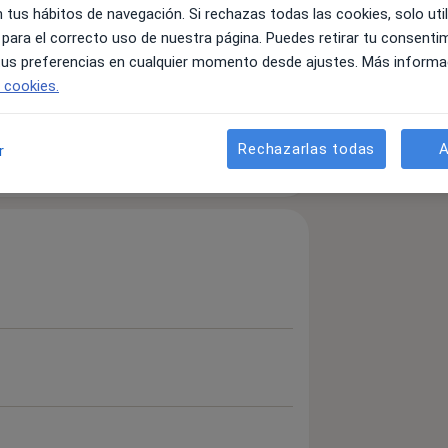
 tus hábitos de navegación. Si rechazas todas las cookies, solo uti
 para el correcto uso de nuestra página. Puedes retirar tu consenti
 tus preferencias en cualquier momento desde ajustes. Más informa
e cookies.
a11y_sr_more_disease
ries
Gingivitis
Periodontitis
+5
Rechazarlas todas
A
r
detalles
bre la experiencia