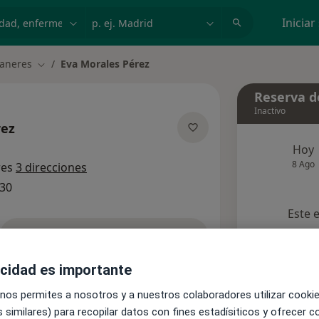
dad, enfermedad o nombre
p. ej. Madrid
Iniciar
vaneres
Eva Morales Pérez
Cambiar de ciudad
Reserva de
Inactivo
rez
las especializaciones
Hoy
8 Ago
res
3 direcciones
530
Este 
Pedir una cita
acidad es importante
nsultas
Aseguradoras
Opiniones
 nos permites a nosotros y a nuestros colaboradores utilizar cooki
 similares) para recopilar datos con fines estadísiticos y ofrecer 