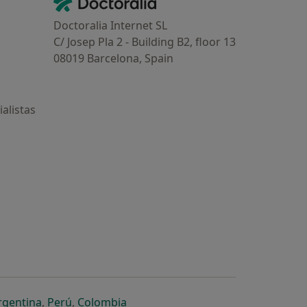
Contacto
Doctoralia Internet SL
C/ Josep Pla 2 - Building B2, floor 13
08019 Barcelona, Spain
alistas
estaña
 nueva pestaña
n una nueva pestaña
 abre en una nueva pestaña
se abre en una nueva pestaña
se abre en una nueva pestaña
se abre en una nueva pestaña
rgentina
,
Perú
,
Colombia