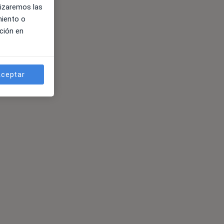
lizaremos las
miento o
ción en
s
ceptar