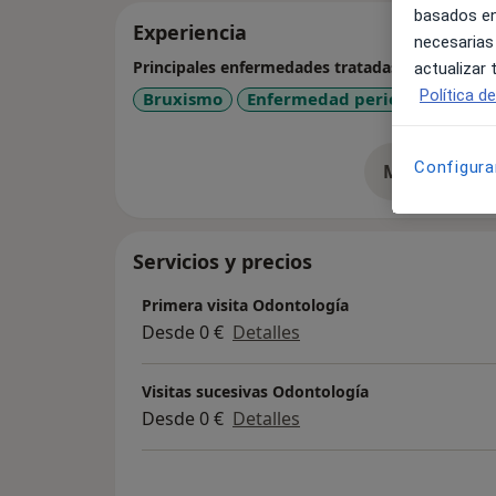
basados en
Experiencia
necesarias
Principales enfermedades tratadas
actualizar
Política d
Bruxismo
Enfermedad periodontal
Ca
Configura
Mostrar más 
so
Servicios y precios
Primera visita Odontología
Desde 0 €
Detalles
Visitas sucesivas Odontología
Desde 0 €
Detalles