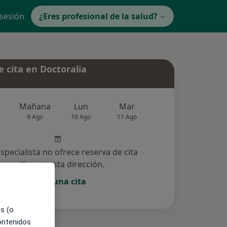
 sesión
¿Eres profesional de la salud?
 cita en Doctoralia
Mañana
Lun
Mar
Mié
Jue
9 Ago
10 Ago
11 Ago
12 Ago
13 Ag
especialista no ofrece reserva de cita
online en esta dirección.
Pedir una cita
es (o
contenidos