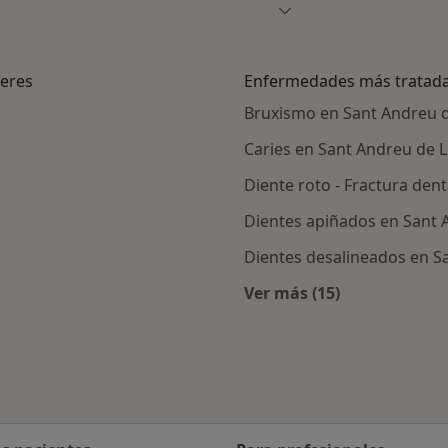
neres
Enfermedades más tratad
Bruxismo en Sant Andreu d
Caries en Sant Andreu de 
Diente roto - Fractura den
Dientes apiñados en Sant 
Dientes desalineados en S
Ver más (15)
ercanas a Sant Andreu de Llavaneres
Más en esta catego