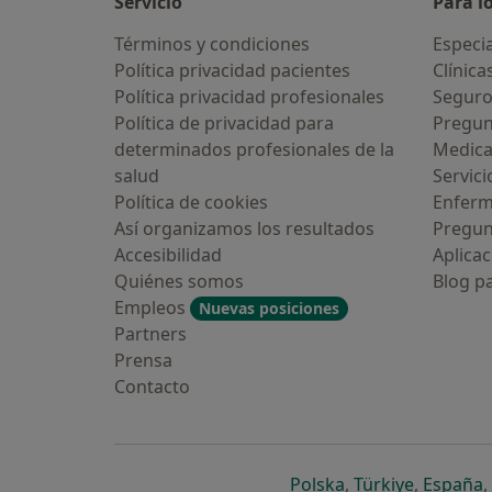
Servicio
Para l
Términos y condiciones
Especia
Política privacidad pacientes
Clínica
Política privacidad profesionales
Seguro
Política de privacidad para
Pregun
determinados profesionales de la
Medic
salud
Servici
Política de cookies
Enfer
Así organizamos los resultados
Pregun
Accesibilidad
Aplicac
Quiénes somos
Blog p
Empleos
Nuevas posiciones
Partners
Prensa
Contacto
se abre en una n
se abre 
s
Polska
,
Türkiye
,
España
,