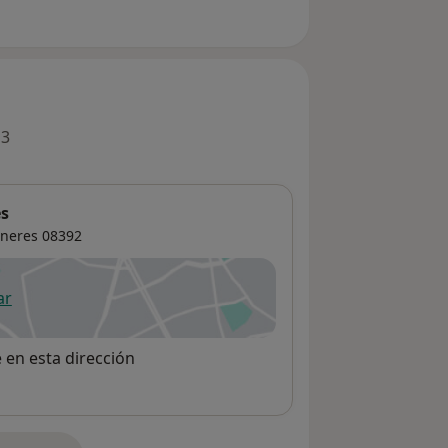
 3
es
aneres
08392
ar
 abre en una nueva pestaña
e en esta dirección