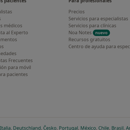
os pacientes
Para profesionales
listas
Precios
s
Servicios para especialistas
s médicos
Servicios para clínicas
ta al Experto
Noa Notes
nuevo
amentos
Recursos gratuitos
os
Centro de ayuda para especi
medades
tas Frecuentes
ión para móvil
ara pacientes
ueva pestaña
en una nueva pestaña
e abre en una nueva pestaña
se abre en una nueva pestaña
se abre en una nueva pestaña
se abre en una nueva pestaña
se abre en una nueva p
se abre en una
se abre e
se
Italia
,
Deutschland
,
Česko
,
Portugal
,
México
,
Chile
,
Brasil
,
A