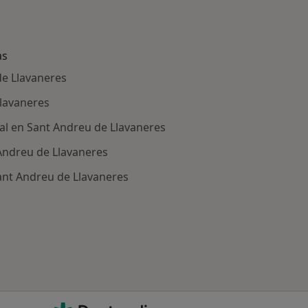
as
e Llavaneres
Llavaneres
tal en Sant Andreu de Llavaneres
Andreu de Llavaneres
ant Andreu de Llavaneres
ría: Enfermedades más tratadas
Doctoralia - Página de inicio