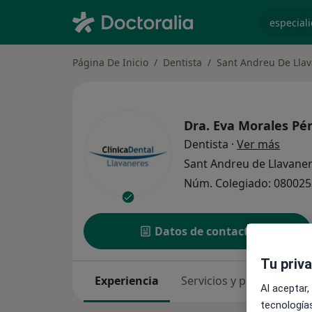
especiali
Página De Inicio
Dentista
Sant Andreu De Lla
Dra.
Eva Morales Pé
sobre 
Dentista
·
Ver más
Sant Andreu de Llavane
Núm. Colegiado: 08002
Datos de contacto
Tu priv
Experiencia
Servicios y precios
Co
Al aceptar,
tecnologías