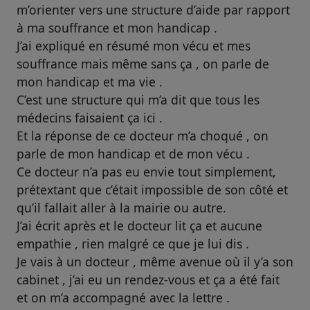
m’orienter vers une structure d’aide par rapport
à ma souffrance et mon handicap .
J’ai expliqué en résumé mon vécu et mes
souffrance mais même sans ça , on parle de
mon handicap et ma vie .
C’est une structure qui m’a dit que tous les
médecins faisaient ça ici .
Et la réponse de ce docteur m’a choqué , on
parle de mon handicap et de mon vécu .
Ce docteur n’a pas eu envie tout simplement,
prétextant que c’était impossible de son côté et
qu’il fallait aller à la mairie ou autre.
J’ai écrit après et le docteur lit ça et aucune
empathie , rien malgré ce que je lui dis .
Je vais à un docteur , même avenue où il y’a son
cabinet , j’ai eu un rendez-vous et ça a été fait
et on m’a accompagné avec la lettre .