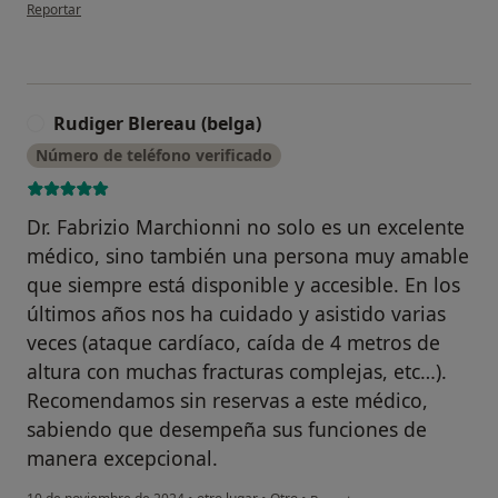
en opinión del usuario M. Khadim
Reportar
Rudiger Blereau (belga)
R
Número de teléfono verificado
Dr. Fabrizio Marchionni no solo es un excelente
médico, sino también una persona muy amable
que siempre está disponible y accesible. En los
últimos años nos ha cuidado y asistido varias
veces (ataque cardíaco, caída de 4 metros de
altura con muchas fracturas complejas, etc…).
Recomendamos sin reservas a este médico,
sabiendo que desempeña sus funciones de
manera excepcional.
en opinión del usuario Rudiger