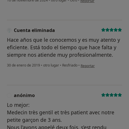
10 de noviembre de 2024
•
otro lugar
•
Otro
•
Reportar
¿Alguna vez has usado una app
Cuenta eliminada
o chatbot de IA para hablar
sobre un tema emocional o
Hace años que le conocemos y es muy atento y
psicológico?
eficiente. Está todo el tiempo que hace falta y
siempre nos atiende muy profesionalmente.
Sí, varias veces
en opinión del usuario Cuenta
30 de enero de 2019
•
otro lugar
•
Resfriado
•
Sí, una vez
Reportar
No, pero lo consideraría
No, y no confío en ello
anónimo
A
Lo mejor:
Continuar
Medecin très gentil et très patient avec notre
petite garçon de 3 ans.
Nous l’avons appelé deux fois, s’est rendu