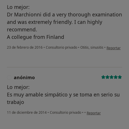
Lo mejor:
Dr Marchionni did a very thorough examination
and was extremely friendly. I can highly
recommend.
A collegue from Finland
en opinión de
23 de febrero de 2016
•
Consultorio privado
•
Otitis, sinusitis
•
Reportar
anónimo
A
Lo mejor:
Es muy amable simpático y se toma en serio su
trabajo
en opinión del usuario an
11 de diciembre de 2014
•
Consultorio privado
•
•
Reportar