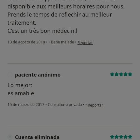
disponible aux meilleurs horaires pour nous.
Prends le temps de reflechir au meilleur
traitement.
C’est un très bon médecin.l
en opinión del usuario anónimo
13 de agosto de 2018
•
•
Bebe malade
•
Reportar
paciente anónimo
P
Lo mejor:
es amable
en opinión del usuario pacie
15 de marzo de 2017
•
Consultorio privado
•
•
Reportar
Cuenta eliminada