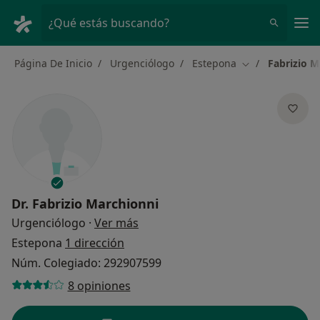
Men
¿Qué estás buscando?
Página De Inicio
Urgenciólogo
Estepona
Fabrizio M
Cambiar de ciu
Dr.
Fabrizio Marchionni
sobre las especializaciones
Urgenciólogo
·
Ver más
Estepona
1 dirección
Núm. Colegiado: 292907599
8 opiniones