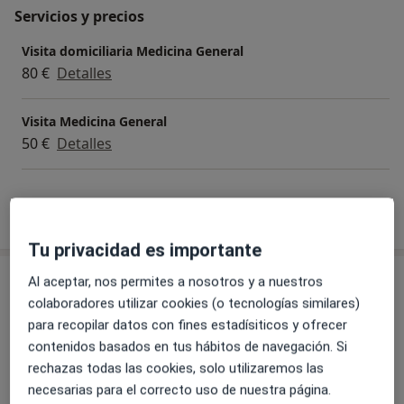
Servicios y precios
Visita domiciliaria Medicina General
80 €
Detalles
Visita Medicina General
50 €
Detalles
¿Cómo funcionan los precios?
Tu privacidad es importante
Consulta
Al aceptar, nos permites a nosotros y a nuestros
colaboradores utilizar cookies (o tecnologías similares)
Consultorio privado
para recopilar datos con fines estadísiticos y ofrecer
AVDA JUAN CARLOS I, EDF ALBORAN B, 2 ºC,
contenidos basados en tus hábitos de navegación. Si
Estepona
29680
rechazas todas las cookies, solo utilizaremos las
necesarias para el correcto uso de nuestra página.