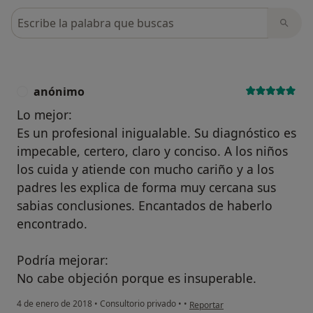
Busca en opiniones
anónimo
A
Lo mejor:
Es un profesional inigualable. Su diagnóstico es
impecable, certero, claro y conciso. A los niños
los cuida y atiende con mucho cariño y a los
padres les explica de forma muy cercana sus
sabias conclusiones. Encantados de haberlo
encontrado.
Podría mejorar:
No cabe objeción porque es insuperable.
en opinión del usuario anónimo
4 de enero de 2018
•
Consultorio privado
•
•
Reportar