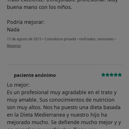
buena mano con los niños.
Podría mejorar:
Nada
17 de agosto de 2015
•
Consultorio privado
•
resfriados, revisiones
•
en opinión del usuario Cuenta eliminada
Reportar
paciente anónimo
P
Lo mejor:
Es un profesional muy agradable en el trato y
muy amable. Sus conocimientos de nutricion
son muy altos. Nos ha puesto una dieta basada
en la Dieta Medierranea y nuestro hijo ha
mejorado mucho. Se defiende mucho mejor y y