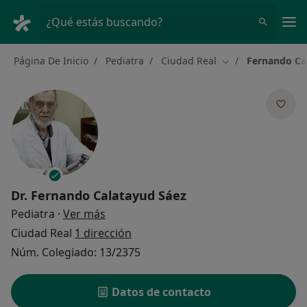
Men
¿Qué estás buscando?
Página De Inicio
Pediatra
Ciudad Real
Fernando Ca
Cambiar de ciuda
Dr.
Fernando Calatayud Sáez
sobre las especializaciones
Pediatra
·
Ver más
Ciudad Real
1 dirección
Núm. Colegiado: 13/2375
Datos de contacto