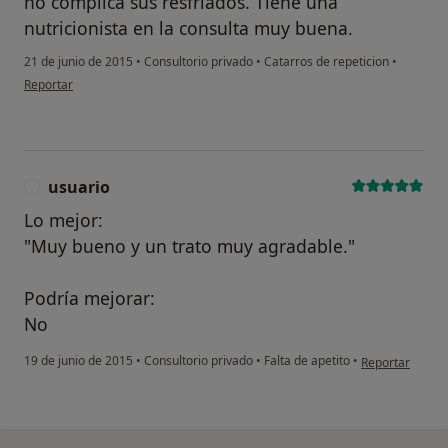
no complica sus resfriados. Tiene una
nutricionista en la consulta muy buena.
21 de junio de 2015
•
Consultorio privado
•
Catarros de repeticion
•
en opinión del usuario paciente anónimo
Reportar
usuario
U
Lo mejor:
"Muy bueno y un trato muy agradable."
Podría mejorar:
No
en opinión del 
19 de junio de 2015
•
Consultorio privado
•
Falta de apetito
•
Reportar