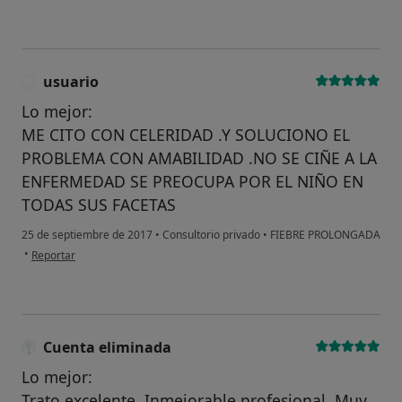
usuario
U
Lo mejor:
ME CITO CON CELERIDAD .Y SOLUCIONO EL
PROBLEMA CON AMABILIDAD .NO SE CIÑE A LA
ENFERMEDAD SE PREOCUPA POR EL NIÑO EN
TODAS SUS FACETAS
25 de septiembre de 2017
•
Consultorio privado
•
FIEBRE PROLONGADA
en opinión del usuario usuario
•
Reportar
Cuenta eliminada
Lo mejor:
Trato excelente. Inmejorable profesional. Muy