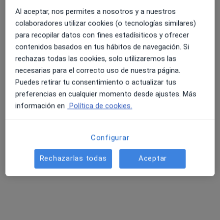
Al aceptar, nos permites a nosotros y a nuestros
colaboradores utilizar cookies (o tecnologías similares)
para recopilar datos con fines estadísiticos y ofrecer
contenidos basados en tus hábitos de navegación. Si
rechazas todas las cookies, solo utilizaremos las
Dr. Joan González Garcés
necesarias para el correcto uso de nuestra página.
Puedes retirar tu consentimiento o actualizar tus
Alergólogo, Pediatra
preferencias en cualquier momento desde ajustes. Más
15 opiniones
información en
Política de cookies.
Carrer Pere III, 41, Figueres
•
Mapa
Clínica Santa Creu
Configurar
Acepta Asefa
Visita Alergología
Rechazarlas todas
Aceptar
Este especialista no ofrece reserva de cita online en esta dirección.
Pedir una cita