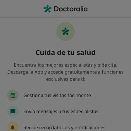
Men
Asefa • Figueres, Girona
Filtros
Seguro:
Asefa
Map
Especialistas de Asefa en Figueres
Cuida de tu salud
Así organizamos los resultados
Encuentra los mejores especialistas y pide cita.
Descarga la App y accede gratuitamente a funciones
¿Qué especialidad estás buscando?
exclusivas para ti:
Traumatólogo
Gestiona tus visitas fácilmente
Envía mensajes a tus especialistas
Recibe recordatorios y notificaciones