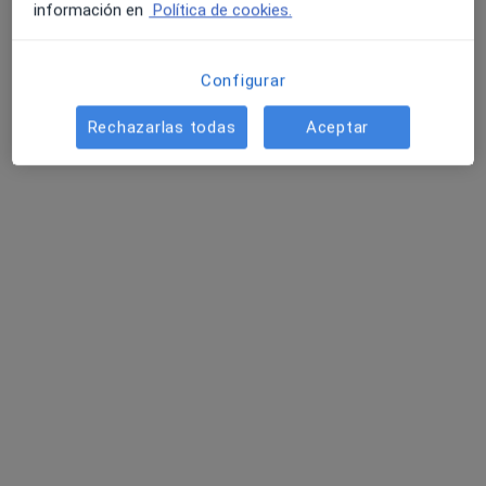
información en
Política de cookies.
Configurar
Rechazarlas todas
Aceptar
Nil Papell Lozano
·
Ver más
Fisioterapeuta
41 opiniones
C/ Nicaragua, 70, Bajos., Barcelona
•
Mapa
Centre Mèdic Europa
Acepta Cigna Healthcare España
Primera visita fisioterapia
Este especialista no ofrece reserva de cita online en esta dirección.
Pedir una cita