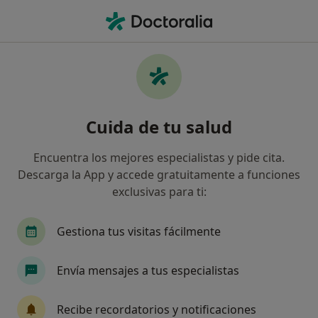
Men
Fisioterapeuta • Blanes, Girona
Filtros
Seguro:
Cigna Healthcare Es
Fisioterapeutas de Cigna Healthcare España
Cuida de tu salud
en Blanes
Así organizamos los resultados
Encuentra los mejores especialistas y pide cita.
Descarga la App y accede gratuitamente a funciones
exclusivas para ti:
Gestiona tus visitas fácilmente
Envía mensajes a tus especialistas
Polimèdic Blanes
Recibe recordatorios y notificaciones
·
Ver más
Fisioterapeuta, Alergólogo, Analista clínico