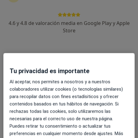
269 opiniones
Cl. Anselm Clavé, 93, Blanes
•
Mapa
4.6 y 4.8 de valoración media en Google Play y Apple
Polimèdic Blanes
Store
Acepta Cigna Healthcare España
Visita Fisioterapia
Ningún profesional de este centro tiene citas disponibles
Mostrar perfil
Tu privacidad es importante
Al aceptar, nos permites a nosotros y a nuestros
colaboradores utilizar cookies (o tecnologías similares)
Especialistas disponibles
para recopilar datos con fines estadísiticos y ofrecer
contenidos basados en tus hábitos de navegación. Si
Estos especialistas se encuentran fuera de Blanes,
rechazas todas las cookies, solo utilizaremos las
Girona, en zonas cercanas a tu búsqueda
necesarias para el correcto uso de nuestra página.
Puedes retirar tu consentimiento o actualizar tus
preferencias en cualquier momento desde ajustes. Más