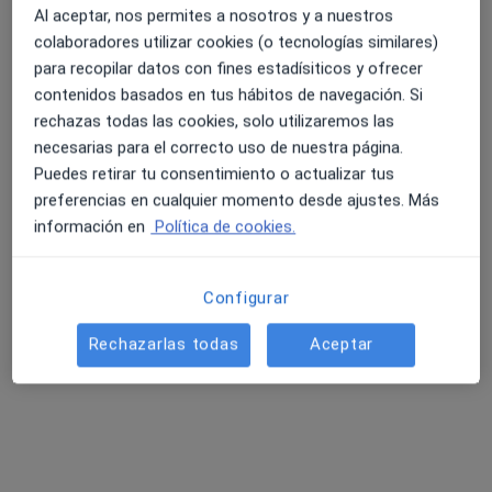
Al aceptar, nos permites a nosotros y a nuestros
269 opiniones
colaboradores utilizar cookies (o tecnologías similares)
Cl. Anselm Clavé, 93, Blanes
•
Mapa
para recopilar datos con fines estadísiticos y ofrecer
4.6 y 4.8 de valoración media en Google Play y Apple
Polimèdic Blanes
contenidos basados en tus hábitos de navegación. Si
Store
Acepta Instituto Libre de Medicina
rechazas todas las cookies, solo utilizaremos las
necesarias para el correcto uso de nuestra página.
Visita Fisioterapia
Puedes retirar tu consentimiento o actualizar tus
Ningún profesional de este centro tiene citas disponibles
preferencias en cualquier momento desde ajustes. Más
información en
Política de cookies.
Mostrar perfil
Configurar
Búsquedas relacionadas
Rechazarlas todas
Aceptar
Otros especialistas de Instituto Libre de Medicina
Dentistas de Instituto Libre de Medicina en Blanes
Cirujanos generales de Instituto Libre de Medicina
en Blanes