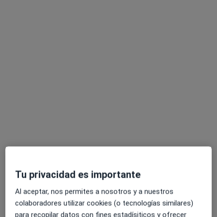
Virginia Peralta Sánchez
·
Ver más
Fisioterapeuta
15 opiniones
Calle Jimena 25, Granada
•
Mapa
OSSEUM
Visita Fisioterapia
43 €
Tu privacidad es importante
Este especialista no ofrece reserva de cita online en esta dirección.
Al aceptar, nos permites a nosotros y a nuestros
colaboradores utilizar cookies (o tecnologías similares)
Pedir una cita
para recopilar datos con fines estadísiticos y ofrecer