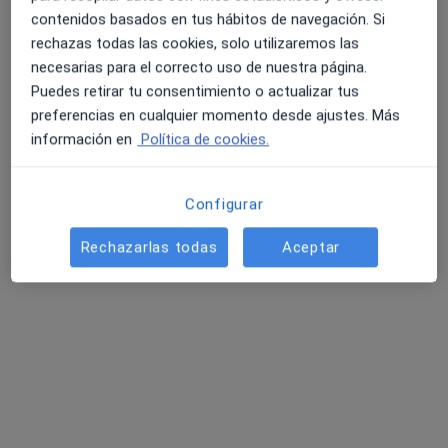
contenidos basados en tus hábitos de navegación. Si
rechazas todas las cookies, solo utilizaremos las
necesarias para el correcto uso de nuestra página.
Puedes retirar tu consentimiento o actualizar tus
preferencias en cualquier momento desde ajustes. Más
información en
Política de cookies.
Configurar
Flavia Andrade de Abreu
·
Ver más
Fisioterapeuta, Osteópata
Rechazarlas todas
Aceptar
67 opiniones
Calle Periodista Rafael Gago Palomo 13, Granada
•
Mapa
OsteoFisio Integrative
Primera visita fisioterapia
Precio sin especificar
Este especialista no ofrece reserva de cita online en esta dirección.
Pedir una cita