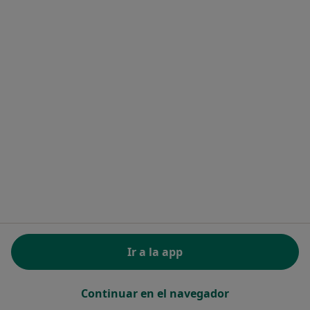
Toñi Lorente Martinez
Fisioterapeuta
Circunvalación Encina 21 3D, Granada
•
Mapa
Fisioterapeuta
Visita Fisioterapia
desde 20 €
Este especialista no ofrece reserva de cita online en esta dirección.
Ir a la app
Pedir una cita
Continuar en el navegador