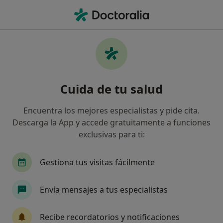
Men
Fisioterapeuta • Chana, Granada, Granada
Filtros
Seguro
Mapa
Fisioterapeutas en Chana, Granada
Cuida de tu salud
Así organizamos los resultados
Encuentra los mejores especialistas y pide cita.
Descarga la App y accede gratuitamente a funciones
¿Cuál es tu compañía aseguradora?
exclusivas para ti:
Sanitas
DKV Seguros
Mapfre
Gestiona tus visitas fácilmente
Envía mensajes a tus especialistas
Recibe recordatorios y notificaciones