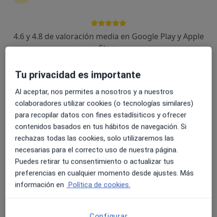
Eduard Montañes
·
Ver más
Fisioterapeuta
197 opiniones
4.6 y 4.8 de valoración media en Google Play y Apple
Av. del Dr. Ferran, 73, Sant Carles de la Ràpita
•
Mapa
Store
IME Institut Mèdic Especialitzat Montsiá Salut
Acepta Mutua Manresana
Tu privacidad es importante
Primera visita fisioterapia
Al aceptar, nos permites a nosotros y a nuestros
Este especialista no ofrece reserva de cita online en esta dirección.
colaboradores utilizar cookies (o tecnologías similares)
para recopilar datos con fines estadísiticos y ofrecer
Pedir una cita
contenidos basados en tus hábitos de navegación. Si
rechazas todas las cookies, solo utilizaremos las
necesarias para el correcto uso de nuestra página.
Puedes retirar tu consentimiento o actualizar tus
preferencias en cualquier momento desde ajustes. Más
información en
Política de cookies.
Configurar