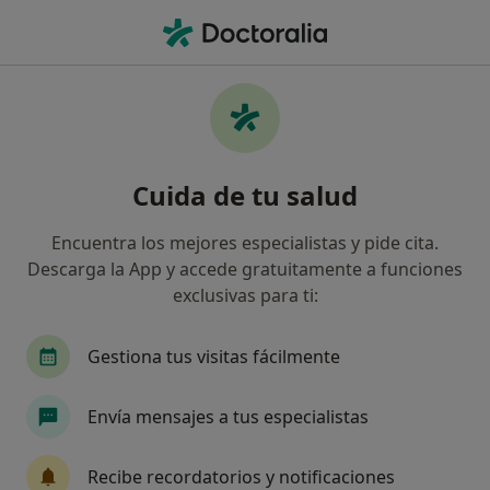
Men
Fisioterapeuta • Sant Carles de la Ràpita, Tarragona
Filtros
Seguro:
Mutua Manresana
Fisioterapeutas de Mutua Manresana en
Cuida de tu salud
Sant Carles de la Ràpita
Así organizamos los resultados
Encuentra los mejores especialistas y pide cita.
Descarga la App y accede gratuitamente a funciones
exclusivas para ti:
Gestiona tus visitas fácilmente
Envía mensajes a tus especialistas
Opción de pago online
Recibe recordatorios y notificaciones