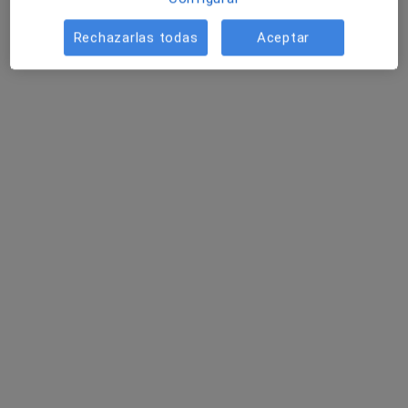
Opción de pago online
Rechazarlas todas
Aceptar
Mireia Tomas Rodríguez
·
Ver más
Fisioterapeuta
13 opiniones
Av. del Dr. Ferran, 73, Sant Carles de la Ràpita
•
Mapa
IME Institut Mèdic Especialitzat Montsiá Salut
Acepta Mutua Manresana
Fisioterapia con Indiba (30 min.)
Este especialista no ofrece reserva de cita online en esta dirección.
Pedir una cita