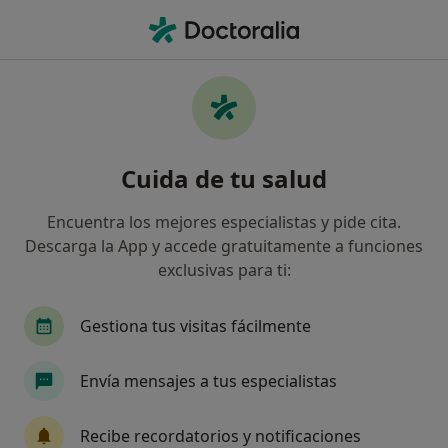
Men
Fisioterapeuta • Sant Feliu de Llobregat, Barcelona
Filtros
Seguro:
Allianz
Ma
Fisioterapeutas de Allianz en Sant Feliu de
Cuida de tu salud
Llobregat
Así organizamos los resultados
Encuentra los mejores especialistas y pide cita.
Descarga la App y accede gratuitamente a funciones
exclusivas para ti:
Gestiona tus visitas fácilmente
Envía mensajes a tus especialistas
Centre Mèdic Sant Feliu
Recibe recordatorios y notificaciones
·
Ver más
Fisioterapeuta, Alergólogo, Analista clínico