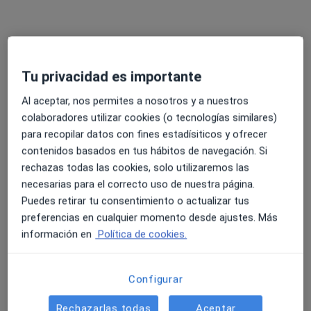
David Aparicio Álvarez
·
Ver más
Fisioterapeuta
Ps. Comte Vilardaga, 118, Sant Feliu de Llobregat
•
Mapa
Centre Mèdic Sant Feliu
Tu privacidad es importante
Acepta Allianz
Al aceptar, nos permites a nosotros y a nuestros
Visita Fisioterapia
colaboradores utilizar cookies (o tecnologías similares)
para recopilar datos con fines estadísiticos y ofrecer
Este especialista no ofrece reserva de cita online en esta dirección.
contenidos basados en tus hábitos de navegación. Si
rechazas todas las cookies, solo utilizaremos las
Pedir una cita
necesarias para el correcto uso de nuestra página.
Puedes retirar tu consentimiento o actualizar tus
preferencias en cualquier momento desde ajustes. Más
información en
Política de cookies.
Configurar
Rechazarlas todas
Aceptar