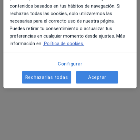
contenidos basados en tus hábitos de navegación. Si
rechazas todas las cookies, solo utilizaremos las
necesarias para el correcto uso de nuestra página.
Rafael Cuenca Calvo
Puedes retirar tu consentimiento o actualizar tus
·
Ver más
Fisioterapeuta
preferencias en cualquier momento desde ajustes. Más
155 opiniones
información en
Política de cookies.
Camí de Reus 1, Vinyols i els Arcs, Tarragona, España, Vinyols i Els Arcs
•
Mapa
Centre Mèdic Posit Salut
Configurar
Visita Fisioterapia
45 €
Este especialista no ofrece reserva de cita online en esta dirección.
Rechazarlas todas
Aceptar
Pedir una cita