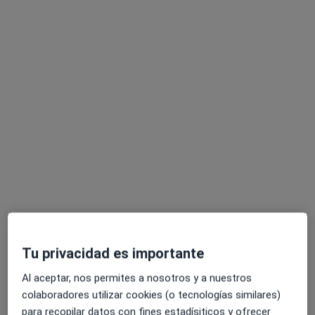
Álvaro Díaz Martínez
·
Ver más
Fisioterapeuta
70 opiniones
Dirección
Online
Camí de Reus 1, Vinyols i els Arcs, Tarragona, España, Vinyols i Els Arcs
•
Mapa
Centre Mèdic Posit Salut
Visita Fisioterapia
45 €
Este especialista no ofrece reserva de cita online en esta dirección.
Pedir una cita
Tu privacidad es importante
Al aceptar, nos permites a nosotros y a nuestros
colaboradores utilizar cookies (o tecnologías similares)
para recopilar datos con fines estadísiticos y ofrecer