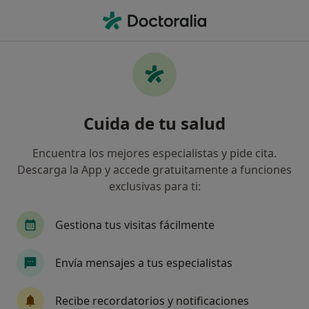
Men
Fisioterapeuta • Vila-Seca, Tarragona
Filtros
Seguro
Mapa
Fisioterapeutas en Vila-Seca
Cuida de tu salud
Así organizamos los resultados
Encuentra los mejores especialistas y pide cita.
Descarga la App y accede gratuitamente a funciones
¿Cuál es tu compañía aseguradora?
exclusivas para ti:
Gestiona tus visitas fácilmente
Envía mensajes a tus especialistas
Recibe recordatorios y notificaciones