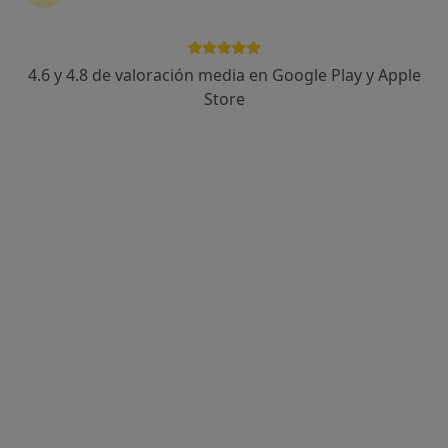
Vanessa César Díaz
·
Ver más
Fisioterapeuta
4.6 y 4.8 de valoración media en Google Play y Apple
434 opiniones
Store
C/ Sant Joan 34 3-1., Reus
•
Mapa
Nutrifisio Reus
Visita Fisioterapia
45 €
Este especialista no ofrece reserva de cita online en esta dirección.
Pedir una cita