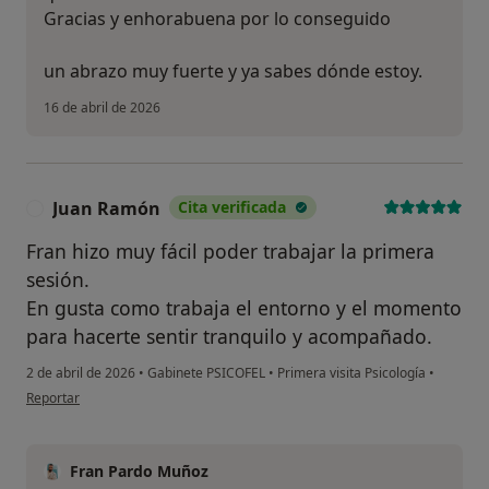
Gracias y enhorabuena por lo conseguido
un abrazo muy fuerte y ya sabes dónde estoy.
16 de abril de 2026
Juan Ramón
Cita verificada
J
Fran hizo muy fácil poder trabajar la primera
sesión.
En gusta como trabaja el entorno y el momento
para hacerte sentir tranquilo y acompañado.
2 de abril de 2026
•
Gabinete PSICOFEL
•
Primera visita Psicología
•
en opinión del usuario Juan Ramón
Reportar
Fran Pardo Muñoz