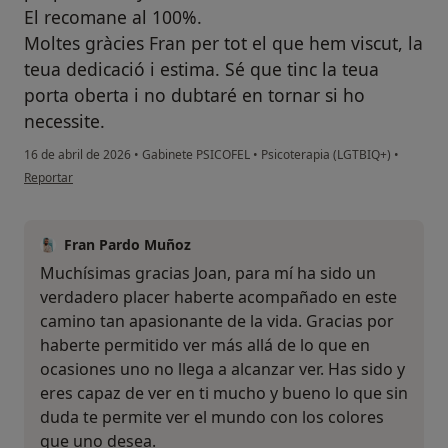
El recomane al 100%.
Moltes gràcies Fran per tot el que hem viscut, la
teua dedicació i estima. Sé que tinc la teua
porta oberta i no dubtaré en tornar si ho
necessite.
16 de abril de 2026
•
Gabinete PSICOFEL
•
Psicoterapia (LGTBIQ+)
•
en opinión del usuario Joan
Reportar
Fran Pardo Muñoz
Muchísimas gracias Joan, para mí ha sido un
verdadero placer haberte acompañado en este
camino tan apasionante de la vida. Gracias por
haberte permitido ver más allá de lo que en
ocasiones uno no llega a alcanzar ver. Has sido y
eres capaz de ver en ti mucho y bueno lo que sin
duda te permite ver el mundo con los colores
que uno desea.