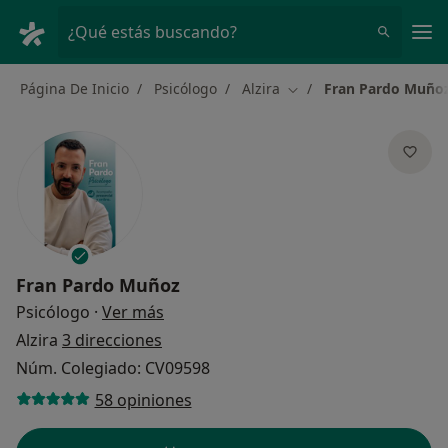
Men
¿Qué estás buscando?
Página De Inicio
Psicólogo
Alzira
Fran Pardo Muño
Cambiar de ciudad
Fran Pardo Muñoz
sobre las especializaciones
Psicólogo
·
Ver más
Alzira
3 direcciones
Núm. Colegiado: CV09598
58 opiniones