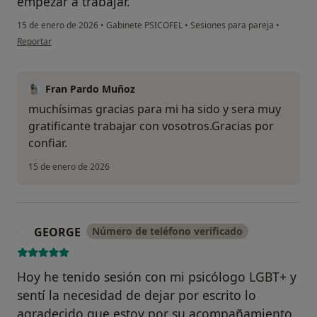
empezar a trabajar.
15 de enero de 2026
•
Gabinete PSICOFEL
•
Sesiones para pareja
•
en opinión del usuario S.V
Reportar
Fran Pardo Muñoz
muchísimas gracias para mi ha sido y sera muy
gratificante trabajar con vosotros.Gracias por
confiar.
15 de enero de 2026
GEORGE
Número de teléfono verificado
G
Hoy he tenido sesión con mi psicólogo LGBT+ y
sentí la necesidad de dejar por escrito lo
agradecido que estoy por su acompañamiento.