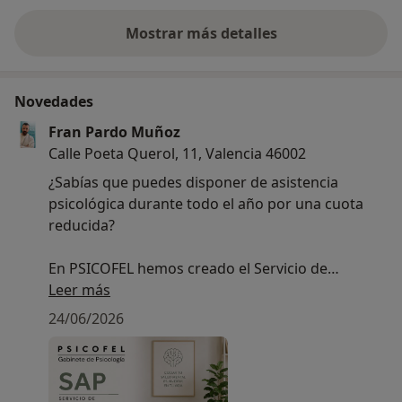
Mostrar más detalles
sobre la experiencia
Novedades
Fran Pardo Muñoz
Calle Poeta Querol, 11, Valencia 46002
¿Sabías que puedes disponer de asistencia
psicológica durante todo el año por una cuota
reducida?
En PSICOFEL hemos creado el Servicio de
Asistencia Psicológica (SAP), un programa anual
Leer más
que incluye hasta 15 consultas psicológicas,
24/06/2026
evaluación inicial mediante pruebas psicológicas
y seguimiento profesional continuado para
ayudarte a cuidar tu bienestar emocional cuando
lo necesites.