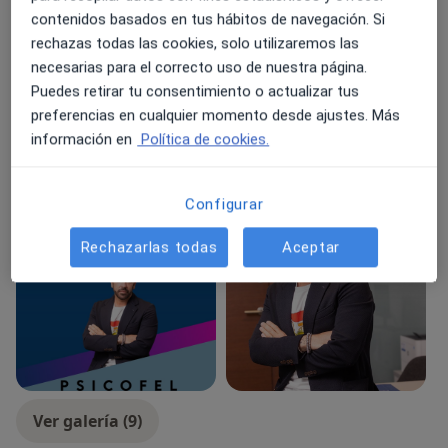
a11y_sr_more_diseases
contenidos basados en tus hábitos de navegación. Si
Duelo
Fobias
+52
rechazas todas las cookies, solo utilizaremos las
necesarias para el correcto uso de nuestra página.
Pacientes que atiendo
Puedes retirar tu consentimiento o actualizar tus
Adultos (Solo en algunas direcciones)
preferencias en cualquier momento desde ajustes. Más
Tipos de consulta
información en
Política de cookies.
Presencial
Ver direcciones (3)
Videoconsulta
Ver calendario online
Configurar
Fotos y vídeos
Rechazarlas todas
Aceptar
Ver galería (9)