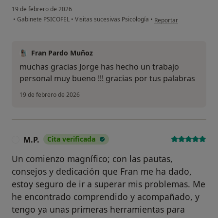
19 de febrero de 2026
en opinión del usuario 
•
Gabinete PSICOFEL
•
Visitas sucesivas Psicología
•
Reportar
Fran Pardo Muñoz
muchas gracias Jorge has hecho un trabajo
personal muy bueno !!! gracias por tus palabras
19 de febrero de 2026
M.P.
Cita verificada
M
Un comienzo magnífico; con las pautas,
consejos y dedicación que Fran me ha dado,
estoy seguro de ir a superar mis problemas. Me
he encontrado comprendido y acompañado, y
tengo ya unas primeras herramientas para