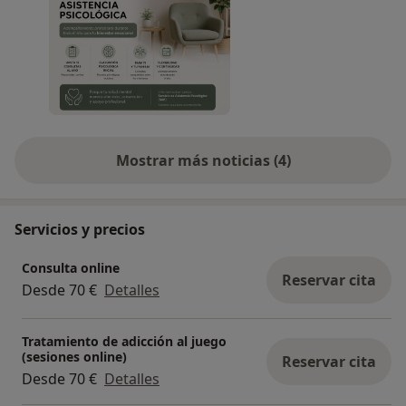
Porque la salud mental no debería ser un recurso
al que acudir únicamente cuando aparece un
problema, sino una herramienta para prevenir,
crecer y afrontar mejor los retos de la vida.
Infórmate sobre nuestro Servicio de Asistencia
Mostrar más noticias (4)
Psicológica y descubre cómo podemos
acompañarte durante todo el año.
Servicios y precios
Consulta online
Reservar cita
Desde 70 €
Detalles
Tratamiento de adicción al juego
(sesiones online)
Reservar cita
Desde 70 €
Detalles