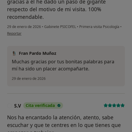
gracias a él he dado un paso de gigante
respecto del motivo de mi visita. 100%
recomendable.
29 de enero de 2026
•
Gabinete PSICOFEL
•
Primera visita Psicología
•
en opinión del usuario N.L.M.
Reportar
Fran Pardo Muñoz
Muchas gracias por tus bonitas palabras para
mí ha sido un placer acompañarte.
29 de enero de 2026
S.V
Cita verificada
S
Nos ha encantado la atención, atento, sabe
escuchar y que te centres en lo que tienes que