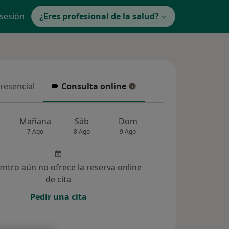
 sesión
¿Eres profesional de la salud?
presencial
Consulta online
resencial
Consulta online
Mañana
Sáb
Dom
Lun
Mar
7 Ago
8 Ago
9 Ago
10 Ago
11 Ag
entro aún no ofrece la reserva online
de cita
Pedir una cita