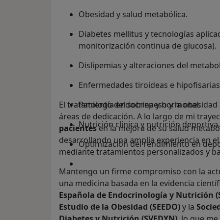
Obesidad y salud metabólica.
Diabetes mellitus y tecnologías aplic
monitorización continua de glucosa).
Dislipemias y alteraciones del metaboli
Enfermedades tiroideas e hipofisarias
El tratamiento del sobrepeso y la obesidad
Patología endocrina y hormonal.
áreas de dedicación. A lo largo de mi tra
Nutrición clínica y nutrición deportiva.
pacientes
en la mejora de su salud metabóli
desarrollando una amplia experiencia en e
Optimización del rendimiento en depo
mediante tratamientos personalizados y bas
Mantengo un firme compromiso con la actua
una medicina basada en la evidencia científ
Española de Endocrinología y Nutrición (
Estudio de la Obesidad (SEEDO)
y la
Socie
Diabetes y Nutrición (SVEDYN)
, lo que me