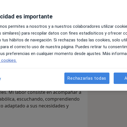
acidad es importante
 nos permites a nosotros y a nuestros colaboradores utilizar cooki
 similares) para recopilar datos con fines estadísiticos y ofrecer 
 tus hábitos de navegación. Si rechazas todas las cookies, solo uti
 y Nutrición
, con formación
 para el correcto uso de nuestra página. Puedes retirar tu consenti
sitario de Valencia
.
 tus preferencias en cualquier momento desde ajustes. Más informa
C Clínica Médica
(C/ Jesús, 43, 2.º piso,
e cookies.
áctica clínica como especialista en
Rechazarlas todas
A
r
ialidad que va mucho más allá del
es. Mi labor consiste en acompañar a
tabólica, escuchando, comprendiendo
co adaptado a sus necesidades y