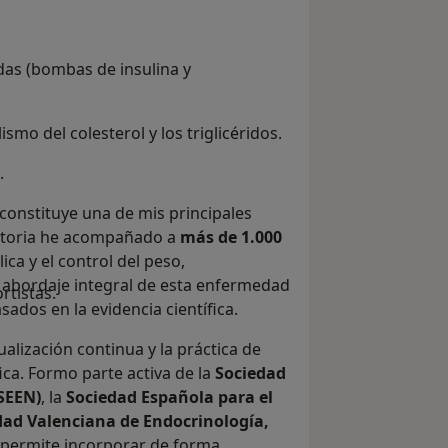
adas (bombas de insulina y
smo del colesterol y los triglicéridos.
.
 constituye una de mis principales
yectoria he acompañado a
más de 1.000
ca y el control del peso,
l abordaje integral de esta enfermedad
rtistas.
ados en la evidencia científica.
lización continua y la práctica de
ica. Formo parte activa de la
Sociedad
SEEN)
, la
Sociedad Española para el
dad Valenciana de Endocrinología,
 permite incorporar de forma