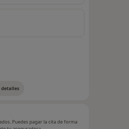
detalles
bre la dirección
vados. Puedes pagar la cita de forma
epte tu aseguradora.