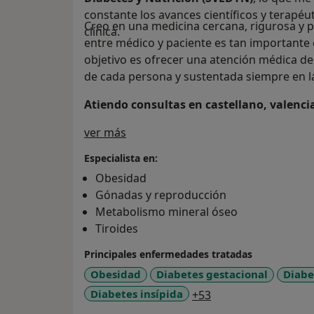
constante los avances científicos y terapéu
Creo en una medicina cercana, rigurosa y p
clínica.
entre médico y paciente es tan importante 
objetivo es ofrecer una atención médica de
de cada persona y sustentada siempre en la 
Atiendo consultas en castellano, valenci
Sobre mí
ver más
Especialista en:
Obesidad
Gónadas y reproducción
Metabolismo mineral óseo
Tiroides
Principales enfermedades tratadas
Obesidad
Diabetes gestacional
Diabe
a11y_sr_more_dise
Diabetes insípida
+53