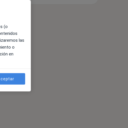
es (o
contenidos
lizaremos las
miento o
ción en
ceptar