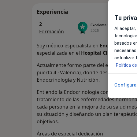
Experiencia
Tu priv
2
Al aceptar,
Formación
tecnologías
basados en
Soy médico especialista en
Endocrinología
necesarias
especializada en el
Hospital Clínico Univer
actualizar
Actualmente formo parte del equipo de
AF
Política d
puerta 4 · Valencia), donde desarrollo mi pr
Endocrinología y Nutrición.
Configura
Entiendo la Endocrinología como una espec
tratamiento de las enfermedades hormonal
cada persona en la mejora de su salud me
su situación y diseñando un plan terapéuti
objetivos.
Áreas de especial dedicación