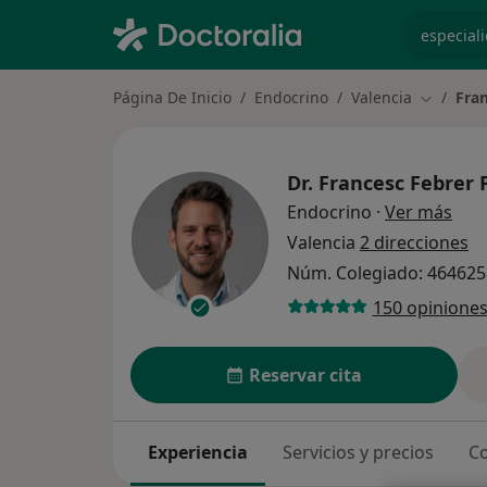
especiali
Página De Inicio
Endocrino
Valencia
Fra
Cambiar 
Dr.
Francesc Febrer 
sobr
Endocrino
·
Ver más
Valencia
2 direcciones
Núm. Colegiado: 46462
150 opinione
Reservar cita
Experiencia
Servicios y precios
Co