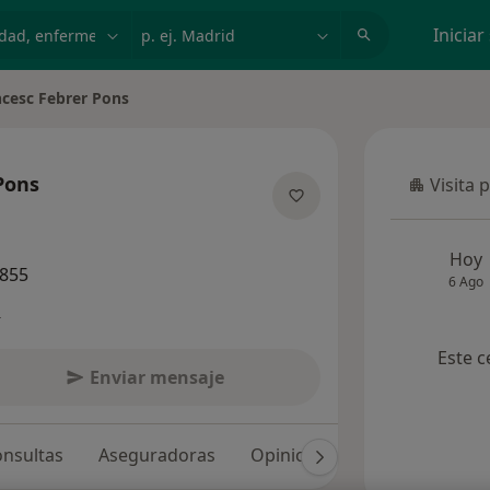
dad, enfermedad o nombre
p. ej. Madrid
Iniciar
ncesc Febrer Pons
de ciudad
Pons
Visita 
Visita p
e las especializaciones
Hoy
5855
6 Ago
s
Este c
Enviar mensaje
nsultas
Aseguradoras
Opiniones (150)