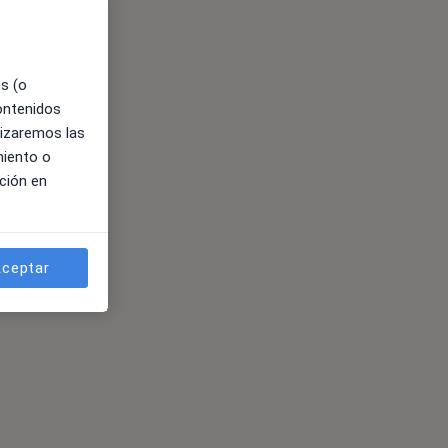
es (o
contenidos
lizaremos las
miento o
ción en
ceptar