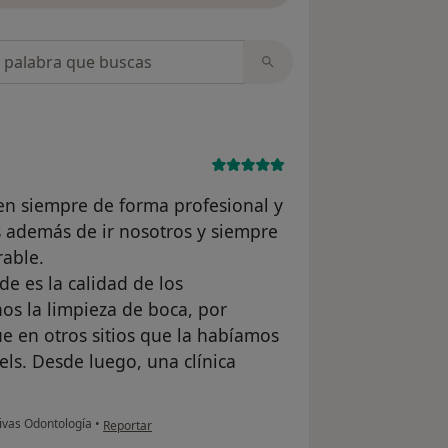
opiniones
nden siempre de forma profesional y
s además de ir nosotros y siempre
able.
e es la calidad de los
os la limpieza de boca, por
e en otros sitios que la habíamos
ls. Desde luego, una clínica
en opinión del usuario EQ
ivas Odontología
•
Reportar