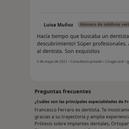
Luisa Muñoz
Número de teléfono veri
L
Hacía tiempo que buscaba un dentista 
descubrimiento! Súper profesionales, 
al dentista. Son exquisitos
e
5 de mayo de 2021
•
Consultorio privado
•
Cirugía oral
•
R
Preguntas frecuentes
¿Cuáles son las principales especialidades de F
Francesco Ferraro es dentista. Te mostramo
gracias a su trayectoria y amplia experienci
Prótesis sobre implantes dentales, Ortopa