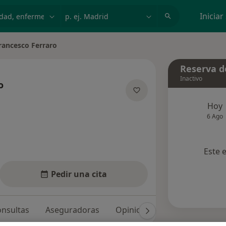
dad, enfermedad o nombre
p. ej. Madrid
Iniciar
rancesco Ferraro
ar de ciudad
Reserva de
Inactivo
o
las especializaciones
Hoy
6 Ago
Este 
Pedir una cita
nsultas
Aseguradoras
Opiniones (2)