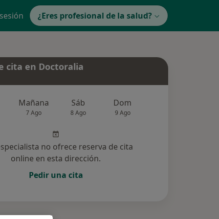
 sesión
¿Eres profesional de la salud?
 cita en Doctoralia
Mañana
Sáb
Dom
Lun
Mar
7 Ago
8 Ago
9 Ago
10 Ago
11 Ag
especialista no ofrece reserva de cita
online en esta dirección.
Pedir una cita