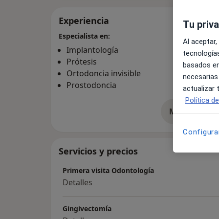
Experiencia
Tu priv
Especialista en:
Al aceptar,
Implantología
tecnologías
Prótesis
basados en
Ortodoncia invisible
necesarias
Prostodoncia
actualizar
Política d
Mostrar más 
so
Configura
Servicios y precios
Primera visita Odontología
Detalles
Gingivectomía