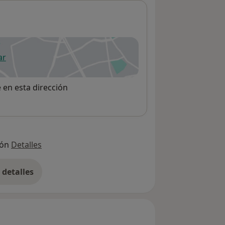
ar
 abre en una nueva pestaña
e en esta dirección
ión
Detalles
detalles
bre la dirección