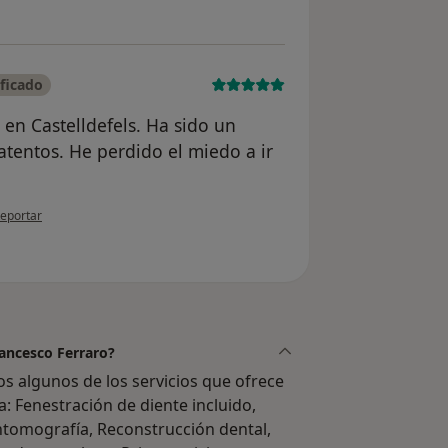
ficado
en Castelldefels. Ha sido un
atentos. He perdido el miedo a ir
n opinión del usuario Luisa Muñoz
eportar
rancesco Ferraro?
s algunos de los servicios que ofrece
a: Fenestración de diente incluido,
ntomografía, Reconstrucción dental,