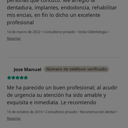
dentadura, implantes, endodoncia, rehabilitar
mis encias, en fin lo dicho un excelente
profesional
14 de marzo de 2022
•
Consultorio privado
•
Visita Odontología
•
en opinión del usuario Celedonio Silvestre
Reportar
Jose Manuel
Número de teléfono verificado
J
Me ha parecido un buen profesional; al acudir
de urgencia su atención ha sido amable y
exquisita e inmediata. Le recomiendo
16 de octubre de 2019
•
Consultorio privado
•
Reconstrucción dental
•
en opinión del usuario Jose Manuel
Reportar