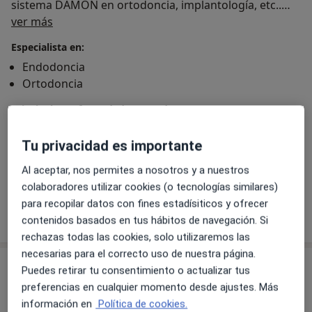
sistema DAMON en ortodoncia, implantología, etc..
Sobre mí
Realizamos un seguimiento a largo plazo de nuestros
ver más
tratamientos con llamadas personalizadas
Especialista en:
dependiendo de de la patología tratada. la satisfacción
Endodoncia
del paciente, la información y explicación de los
Ortodoncia
procedimientos y planes de tratamiento son
fundamentales en nuestra práctica.
Principales enfermedades tratadas
Actualmente tenemos el relevo en Javier García Aguilar
Dientes apiñados
Infección dental
Odontólogo, Master en Cirugía Oral por la Universidad
Tu privacidad es importante
Gingivoestomatitis
Enfermedad periodontal
de Sevilla y Master de Estética por la Universidad de
a11y_sr_more_diseases
Gingivitis
+6
Al aceptar, nos permites a nosotros y a nuestros
Granada.
colaboradores utilizar cookies (o tecnologías similares)
para recopilar datos con fines estadísiticos y ofrecer
Mostrar más detalles
sobre la experiencia
contenidos basados en tus hábitos de navegación. Si
rechazas todas las cookies, solo utilizaremos las
necesarias para el correcto uso de nuestra página.
Servicios y precios
Puedes retirar tu consentimiento o actualizar tus
preferencias en cualquier momento desde ajustes. Más
Primera visita Odontología
información en
Política de cookies.
Detalles