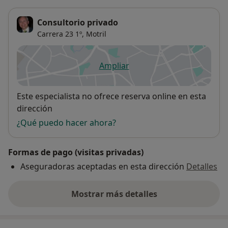
Consultorio privado
Carrera 23 1º,
Motril
Ampliar
se abre en una nueva pestañ
Disponibilidad
Este especialista no ofrece reserva online en esta
dirección
¿Qué puedo hacer ahora?
Formas de pago (visitas privadas)
Aseguradoras aceptadas en esta dirección
Detalles
Mostrar más detalles
sobre la dirección