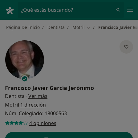
Men
¿Qué estás buscando?
Página De Inicio
Dentista
Motril
Francisco Javier G
Cambiar de ciudad
Francisco Javier García Jerónimo
sobre las especializaciones
Dentista
·
Ver más
Motril
1 dirección
Núm. Colegiado: 18000563
4 opiniones