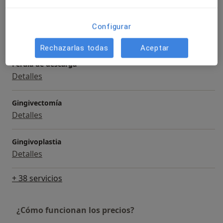
Ortopantomografía
Configurar
Detalles
Rechazarlas todas
Aceptar
Férula de descarga
Detalles
Gingivectomía
Detalles
Gingivoplastia
Detalles
+ 38 servicios
¿Cómo funcionan los precios?