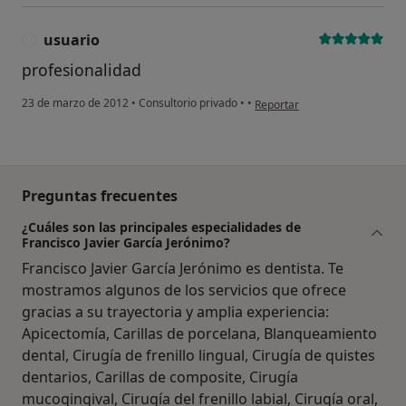
usuario
U
profesionalidad
en opinión del usuario usuario
23 de marzo de 2012
•
Consultorio privado
•
•
Reportar
Preguntas frecuentes
¿Cuáles son las principales especialidades de
Francisco Javier García Jerónimo?
Francisco Javier García Jerónimo es dentista. Te
mostramos algunos de los servicios que ofrece
gracias a su trayectoria y amplia experiencia:
Apicectomía, Carillas de porcelana, Blanqueamiento
dental, Cirugía de frenillo lingual, Cirugía de quistes
dentarios, Carillas de composite, Cirugía
mucogingival, Cirugía del frenillo labial, Cirugía oral,