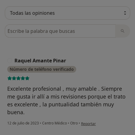
Busca en opiniones
Raquel Amante Pinar
R
Número de teléfono verificado
Excelente profesional , muy amable . Siempre
me gusta ir allí a mis revisiones porque el trato
es excelente , la puntualidad también muy
buena.
en opinión del usuario Raquel A
12 de julio de 2023
•
Centro Médico
•
Otro
•
Reportar