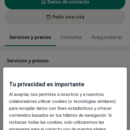
Datos de contacto
Pedir una cita
Servicios y precios
Consultas
Aseguradoras
Servicios y precios
Sin información sobre servicios y precios
Este especialista aún no ha añadido información
Tu privacidad es importante
sobre sus servicios
Al aceptar, nos permites a nosotros y a nuestros
colaboradores utilizar cookies (o tecnologías similares)
para recopilar datos con fines estadísiticos y ofrecer
Consulta
contenidos basados en tus hábitos de navegación. Si
rechazas todas las cookies, solo utilizaremos las
necesarias para el correcto uso de nuestra página.