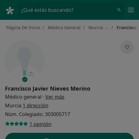
Men
¿Qué estás buscando?
Página De Inicio
Médico General
Murcia
Francisco 
Cambiar de ciu
Francisco Javier Nieves Merino
sobre las especializaciones
Médico general
·
Ver más
Murcia
1 dirección
Núm. Colegiado: 303005717
1 opinión