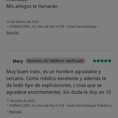
Mis amigos te llamarán
.
12 de febrero de 2022
•
DERMACLINIC, Av. Vara de Rey 9-3ºJK
•
Visita Dermatología
•
en opinión del usuario Carlos
Reportar
Mery
Número de teléfono verificado
M
Muy buen trato, es un hombre agradable y
cercano. Como médico excelente y además te
da todo tipo de explicaciones, ( cosa que se
agradece enormemente). Sin duda le doy un 10
17 de junio de 2020
•
DERMACLINIC, Av. Vara de Rey 9-3ºJK
•
Visita Dermatología Pediátrica
en opinión del usuario Mery
•
Reportar