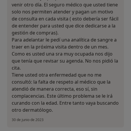
venir otro día. El seguro médico que usted tiene
solo nos permiten atender y pagan un motivo
de consulta en cada visita ( esto debería ser fácil
de entender para usted que dice dedicarse a la
gestión de compras).
Para adelantar le pedí una analítica de sangre a
traer en la próxima visita dentro de un mes.
Como es usted una sra muy ocupada nos dijo
que tenía que revisar su agenda. No nos pidió la
cita.
Tiene usted otra enfermedad que no me
consultó: la falta de respeto al médico que la
¿Alguna vez has usado una app
atendió de manera correcta, eso sí, sin
o chatbot de IA para hablar
complacencias. Este último problema se le irá
sobre un tema emocional o
curando con la edad. Entre tanto vaya buscando
psicológico?
otro dermatólogo.
Sí, varias veces
30 de junio de 2023
Sí, una vez