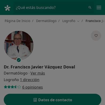
Men
¿Qué estás buscando?
Página De Inicio
Dermatólogo
Logroño
Francisco J
Cambiar de ciuda
Dr.
Francisco Javier Vázquez Doval
sobre las especializaciones
Dermatólogo
·
Ver más
Logroño
1 dirección
6 opiniones
Datos de contacto