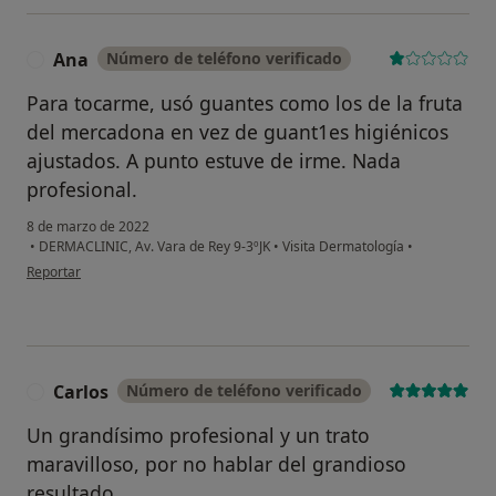
No, pero lo consideraría
Ana
Número de teléfono verificado
A
No, y no confío en ello
Para tocarme, usó guantes como los de la fruta
del mercadona en vez de guant1es higiénicos
Continuar
ajustados. A punto estuve de irme. Nada
profesional.
8 de marzo de 2022
•
DERMACLINIC, Av. Vara de Rey 9-3ºJK
•
Visita Dermatología
•
en opinión del usuario Ana
Reportar
Carlos
Número de teléfono verificado
C
Un grandísimo profesional y un trato
maravilloso, por no hablar del grandioso
resultado.