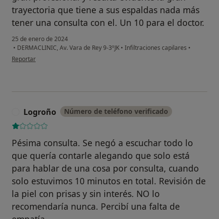
trayectoria que tiene a sus espaldas nada más
tener una consulta con el. Un 10 para el doctor.
25 de enero de 2024
•
DERMACLINIC, Av. Vara de Rey 9-3ºJK
•
Infiltraciones capilares
•
en opinión del usuario Adrian Ochagavia
Reportar
Logroño
Número de teléfono verificado
L
Pésima consulta. Se negó a escuchar todo lo
que quería contarle alegando que solo está
para hablar de una cosa por consulta, cuando
solo estuvimos 10 minutos en total. Revisión de
la piel con prisas y sin interés. NO lo
recomendaría nunca. Percibí una falta de