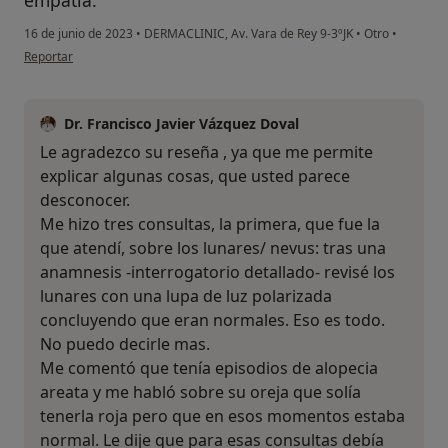
empatía.
16 de junio de 2023
•
DERMACLINIC, Av. Vara de Rey 9-3ºJK
•
Otro
•
en opinión del usuario Logroño
Reportar
Dr. Francisco Javier Vázquez Doval
Le agradezco su reseña , ya que me permite
explicar algunas cosas, que usted parece
desconocer.
Me hizo tres consultas, la primera, que fue la
que atendí, sobre los lunares/ nevus: tras una
anamnesis -interrogatorio detallado- revisé los
lunares con una lupa de luz polarizada
concluyendo que eran normales. Eso es todo.
No puedo decirle mas.
Me comentó que tenía episodios de alopecia
areata y me habló sobre su oreja que solía
tenerla roja pero que en esos momentos estaba
normal. Le dije que para esas consultas debía