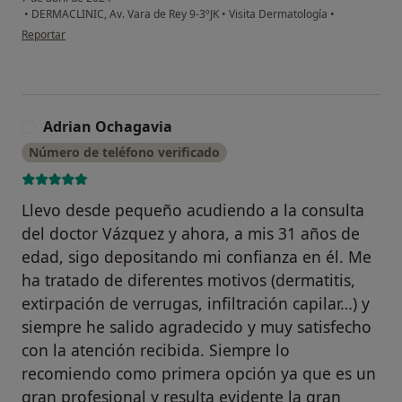
•
DERMACLINIC, Av. Vara de Rey 9-3ºJK
•
Visita Dermatología
•
en opinión del usuario Fernando G.
Reportar
Adrian Ochagavia
A
Número de teléfono verificado
Llevo desde pequeño acudiendo a la consulta
del doctor Vázquez y ahora, a mis 31 años de
edad, sigo depositando mi confianza en él. Me
ha tratado de diferentes motivos (dermatitis,
extirpación de verrugas, infiltración capilar…) y
siempre he salido agradecido y muy satisfecho
con la atención recibida. Siempre lo
recomiendo como primera opción ya que es un
gran profesional y resulta evidente la gran