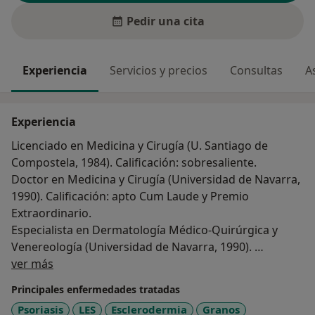
Pedir una cita
Experiencia
Servicios y precios
Consultas
A
Experiencia
Licenciado en Medicina y Cirugía (U. Santiago de
Compostela, 1984). Calificación: sobresaliente.
Doctor en Medicina y Cirugía (Universidad de Navarra,
1990). Calificación: apto Cum Laude y Premio
Extraordinario.
Especialista en Dermatología Médico-Quirúrgica y
Venereología (Universidad de Navarra, 1990).
Sobre mí
Consultor de la Clínica Universidad de Navarra hasta
ver más
2000.
Principales enfermedades tratadas
Director de la Unidad de Cirugía Dermatológica en la
Psoriasis
LES
Esclerodermia
Granos
Clínica Universidad de Navarra (1992-1999).