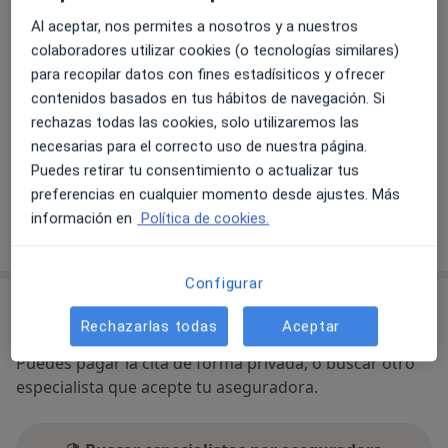
Dermatología Pediátrica. 50 historias clínicas
Al aceptar, nos permites a nosotros y a nuestros
comentadas, 2012.
Ampliar
colaboradores utilizar cookies (o tecnologías similares)
Cirugía dermatológica. Texto y atlas de casos
se abre en una nueva pestañ
para recopilar datos con fines estadísiticos y ofrecer
prácticos. 2013
contenidos basados en tus hábitos de navegación. Si
Disponibilidad
MIEMBRO DE AAD, AEDV, CILAD, etc
Este especialista no ofrece reserva online en esta
rechazas todas las cookies, solo utilizaremos las
dirección
necesarias para el correcto uso de nuestra página.
¿Qué puedo hacer ahora?
Puedes retirar tu consentimiento o actualizar tus
preferencias en cualquier momento desde ajustes. Más
información en
Política de cookies.
Mostrar más detalles
sobre la dirección
Configurar
No se aceptan aseguradoras
Rechazarlas todas
Aceptar
Este especialista solo acepta pacientes privados.
Puedes pagar la cita de forma privada, o buscar otro
especialista que acepte tu aseguradora.