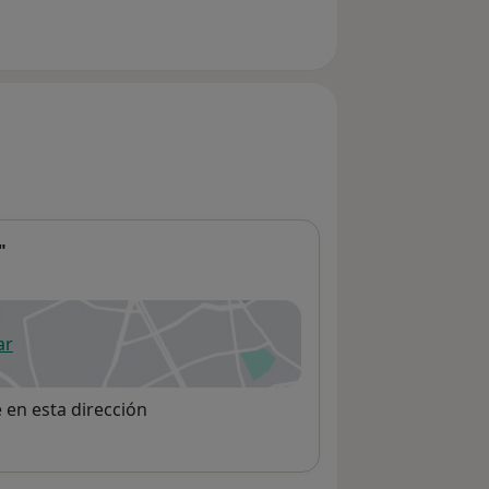
"
ar
 abre en una nueva pestaña
e en esta dirección