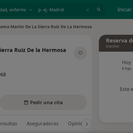
dad, enfermedad o nombre
p. ej. Madrid
Iniciar
ema Martin De La Sierra Ruiz De La Hermosa
ar de ciudad
Reserva de
Inactivo
ierra Ruiz De la Hermosa
e las especializaciones
Hoy
9 Ago
968
Este 
Pedir una cita
nsultas
Aseguradoras
Opiniones (8)
Dudas solu