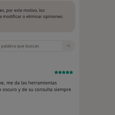
s, por este motivo, los
 modificar o eliminar opiniones.
 opiniones
opiniones
e, me da las herramientas
o oscuro y de su consulta siempre
 usuario Rosa