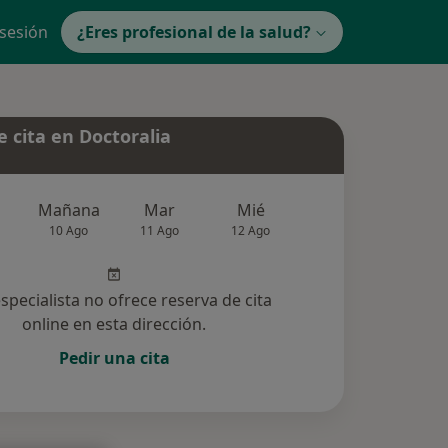
 sesión
¿Eres profesional de la salud?
 cita en Doctoralia
Mañana
Mar
Mié
Jue
Vie
10 Ago
11 Ago
12 Ago
13 Ago
14 Ag
especialista no ofrece reserva de cita
online en esta dirección.
Pedir una cita
cionadas (2)