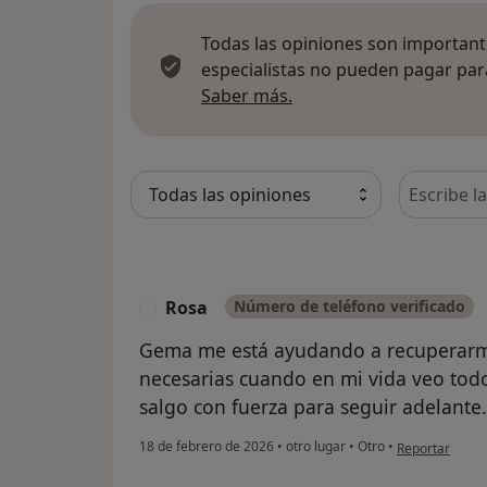
Todas las opiniones son importante
especialistas no pueden pagar para
Más información sobre
Saber más.
Busca en 
Rosa
Número de teléfono verificado
R
Gema me está ayudando a recuperarm
necesarias cuando en mi vida veo tod
salgo con fuerza para seguir adelante.
en opinión del
18 de febrero de 2026
•
otro lugar
•
Otro
•
Reportar