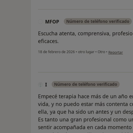
MFOP
Número de teléfono verificado
M
Escucha atenta, comprensiva, profesio
eficaces.
en opinión del
18 de febrero de 2026
•
otro lugar
•
Otro
•
Reportar
I
Número de teléfono verificado
Empecé terapia hace más de un año e
vida, y no puedo estar más contenta c
ella, ya que ha sido un antes y un des
Es tanto una gran profesional como u
sentir acompañada en cada momento d