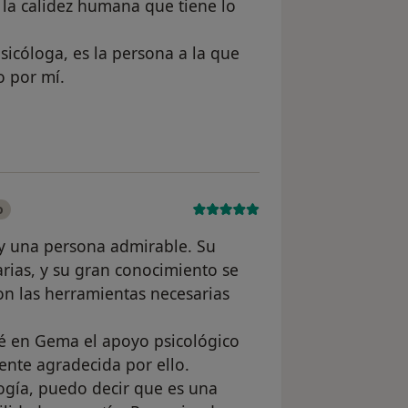
 la calidez humana que tiene lo
cóloga, es la persona a la que
o por mí.
usuario I
o
y una persona admirable. Su
arias, y su gran conocimiento se
on las herramientas necesarias
é en Gema el apoyo psicológico
ente agradecida por ello.
ogía, puedo decir que es una