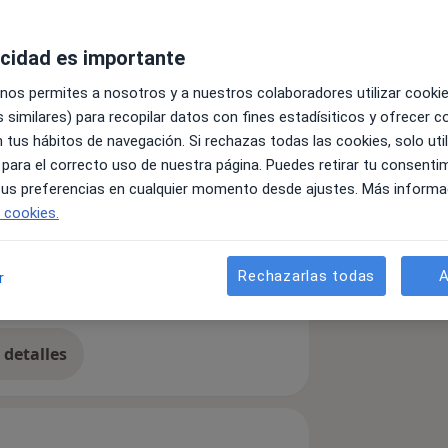
acidad es importante
 nos permites a nosotros y a nuestros colaboradores utilizar cooki
 similares) para recopilar datos con fines estadísiticos y ofrecer 
 tus hábitos de navegación. Si rechazas todas las cookies, solo uti
 para el correcto uso de nuestra página. Puedes retirar tu consenti
 tus preferencias en cualquier momento desde ajustes. Más informa
e cookies.
Rechazarlas todas
A
r
a11y_sr_more_diseases
Depresión
Fobias
Duelo
+5
detalles
bre la experiencia