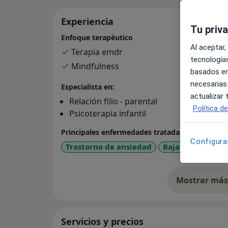
Experiencia
Tu priv
Enfoque terapéutico
Al aceptar,
Terapia emdr
tecnologías
Mindfulness
basados en
necesarias
Especialista en:
actualizar
Relación filio - parental
Política d
Psicoterapia infantil
Principales enfermedades tratadas
Configura
Trastorno de ansiedad
Baja autoestima
Mostrar más 
so
Servicios y precios