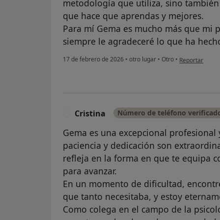
metodología que utiliza, sino también
que hace que aprendas y mejores.
Para mí Gema es mucho más que mi psi
siempre le agradeceré lo que ha hech
en opinión del 
17 de febrero de 2026
•
otro lugar
•
Otro
•
Reportar
Cristina
Número de teléfono verificad
C
Gema es una excepcional profesional 
paciencia y dedicación son extraordin
refleja en la forma en que te equipa c
para avanzar.
En un momento de dificultad, encontr
que tanto necesitaba, y estoy eternam
Como colega en el campo de la psicol