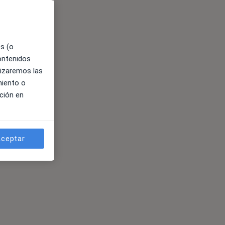
es (o
contenidos
lizaremos las
miento o
ción en
ceptar