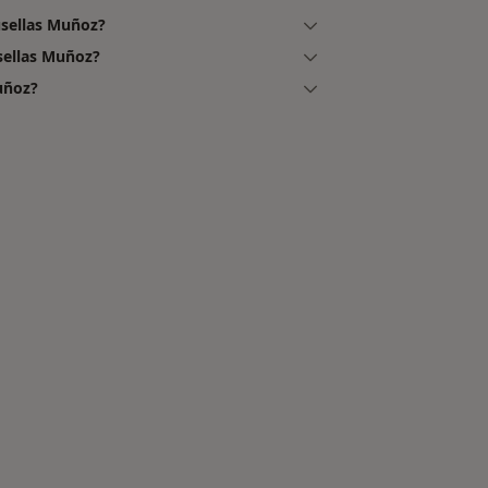
sellas Muñoz?
sellas Muñoz?
uñoz?
rcanas a La Garriga