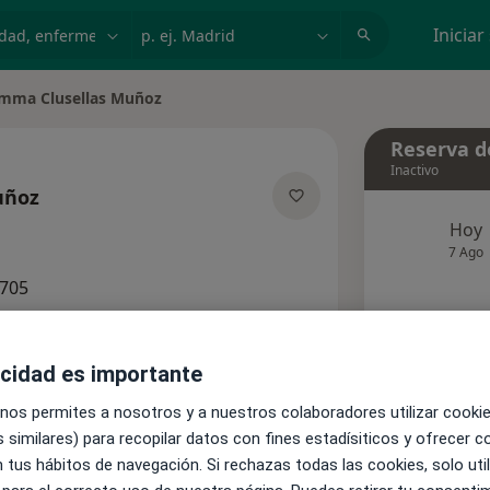
dad, enfermedad o nombre
p. ej. Madrid
Iniciar
mma Clusellas Muñoz
 de ciudad
Reserva de
Inactivo
uñoz
e las especializaciones
Hoy
7 Ago
1705
Este 
Pedir una cita
acidad es importante
 nos permites a nosotros y a nuestros colaboradores utilizar cooki
 similares) para recopilar datos con fines estadísiticos y ofrecer 
Aseguradoras
Opiniones
 tus hábitos de navegación. Si rechazas todas las cookies, solo uti