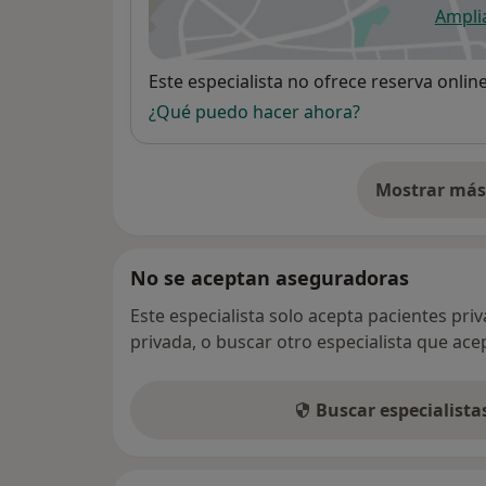
Ampli
se
Disponibilidad
Este especialista no ofrece reserva onlin
¿Qué puedo hacer ahora?
Mostrar más 
so
No se aceptan aseguradoras
Este especialista solo acepta pacientes pri
privada, o buscar otro especialista que ac
Buscar especialist