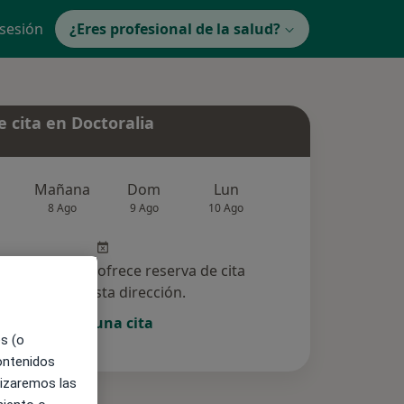
 sesión
¿Eres profesional de la salud?
 cita en Doctoralia
Mañana
Dom
Lun
Mar
Mié
8 Ago
9 Ago
10 Ago
11 Ago
12 Ag
especialista no ofrece reserva de cita
online en esta dirección.
Pedir una cita
es (o
contenidos
lizaremos las