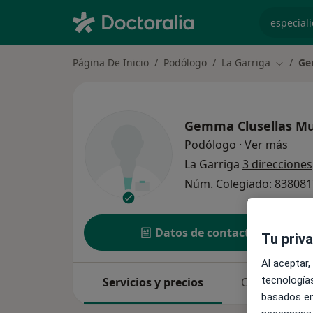
especiali
Página De Inicio
Podólogo
La Garriga
Ge
Cambiar
Gemma Clusellas M
sobr
Podólogo
·
Ver más
La Garriga
3 direcciones
Núm. Colegiado: 83808
Datos de contacto
Tu priv
Al aceptar,
tecnologías
Servicios y precios
Consultas
basados en