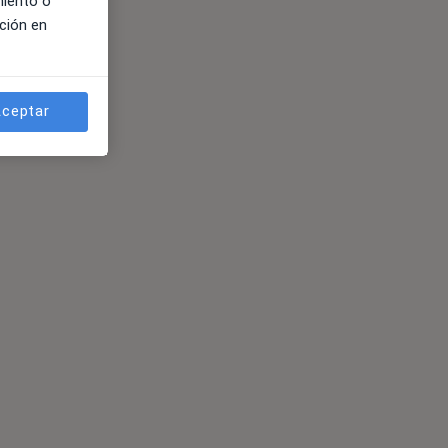
miento o
ción en
ceptar