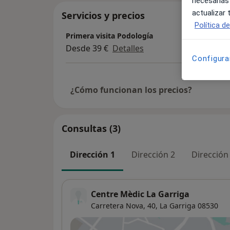
necesarias
actualizar
Servicios y precios
Política d
Primera visita Podología
Desde 39 €
Detalles
Configura
¿Cómo funcionan los precios?
Consultas (3)
Dirección 1
Dirección 2
Dirección
Centre Mèdic La Garriga
Carretera Nova, 40,
La Garriga
08530