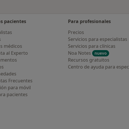
os pacientes
Para profesionales
listas
Precios
s
Servicios para especialistas
s médicos
Servicios para clínicas
ta al Experto
Noa Notes
nuevo
amentos
Recursos gratuitos
os
Centro de ayuda para especi
medades
tas Frecuentes
ión para móvil
ara pacientes