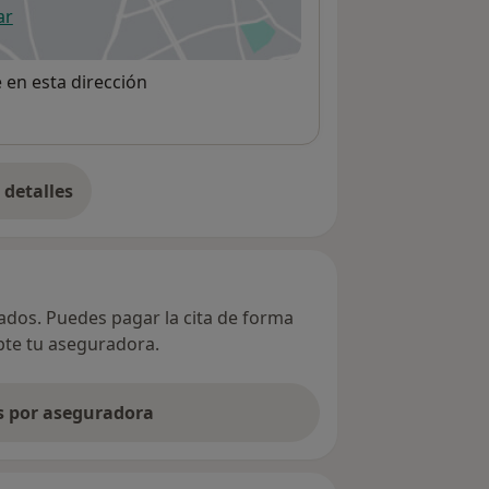
ar
 abre en una nueva pestaña
e en esta dirección
detalles
bre la dirección
vados. Puedes pagar la cita de forma
epte tu aseguradora.
as por aseguradora