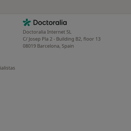
Contacto
Doctoralia - Página de inicio
Doctoralia Internet SL
C/ Josep Pla 2 - Building B2, floor 13
08019 Barcelona, Spain
alistas