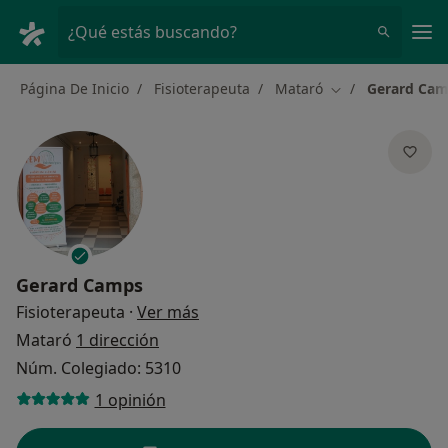
Men
¿Qué estás buscando?
Página De Inicio
Fisioterapeuta
Mataró
Gerard Ca
Cambiar de ciud
Gerard Camps
sobre las especializaciones
Fisioterapeuta
·
Ver más
Mataró
1 dirección
Núm. Colegiado: 5310
1 opinión