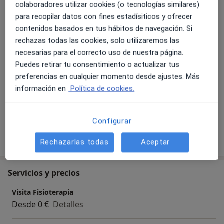
recuperació del patient, els nostres fills.
colaboradores utilizar cookies (o tecnologías similares)
Principales enfermedades tratadas
para recopilar datos con fines estadísiticos y ofrecer
Puntos gatillo
Esguinces
contenidos basados en tus hábitos de navegación. Si
Condromalacia rotuliana
Fibromialgia
rechazas todas las cookies, solo utilizaremos las
necesarias para el correcto uso de nuestra página.
a11y_sr_more_diseases
Capsulitis adhesiva
+25
Puedes retirar tu consentimiento o actualizar tus
preferencias en cualquier momento desde ajustes. Más
Pacientes que atiendo
información en
Política de cookies.
Adultos
Niños
Configurar
Mostrar más detalles
sobre la experiencia
Rechazarlas todas
Aceptar
Servicios y precios
Visita Fisioterapia
Desde 0 €
Detalles