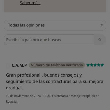
Más información sobre opiniones
Saber más.
Busca en opiniones
C.A.M.P
Número de teléfono verificado
C
Gran profesional , buenos consejos y
seguimiento de las contracturas para su mejora
gradual.
19 de noviembre de 2024
•
F.E.M. Fisioteràpia
•
Masaje terapéutico
•
en opinión del usuario C.A.M.P
Reportar