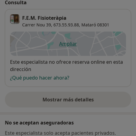
Consulta
F.E.M. Fisioteràpia
Carrer Nou 39,
673.55.93.88,
Mataró
08301
Ampliar
se abre en una nueva pestañ
Disponibilidad
Este especialista no ofrece reserva online en esta
dirección
¿Qué puedo hacer ahora?
Mostrar más detalles
sobre la dirección
No se aceptan aseguradoras
Este especialista solo acepta pacientes privados.