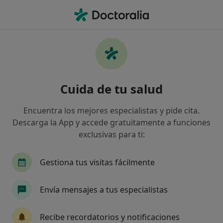
Men
Plusultra Seguros • Getafe, Madrid
Filtros
Seguro:
PlusUltra Seguros
Especialistas de PlusUltra Seguros en
Cuida de tu salud
Getafe
Así organizamos los resultados
Encuentra los mejores especialistas y pide cita.
Descarga la App y accede gratuitamente a funciones
exclusivas para ti:
¿Qué especialidad estás buscando?
Dentista
Especialista en Medicina del Trabajo
Gestiona tus visitas fácilmente
Envía mensajes a tus especialistas
Recibe recordatorios y notificaciones