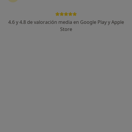
4.6 y 4.8 de valoración media en Google Play y Apple
Dr. Diego Pérez Vilariño
Store
·
Ver más
Dentista
102 opiniones
calle Galvez 4, Getafe
•
Mapa
Clínica Dental MVP Getafe
Acepta PlusUltra Seguros
Ortodoncia Invisalign
Este especialista no ofrece reserva de cita online en esta dirección.
Pedir una cita