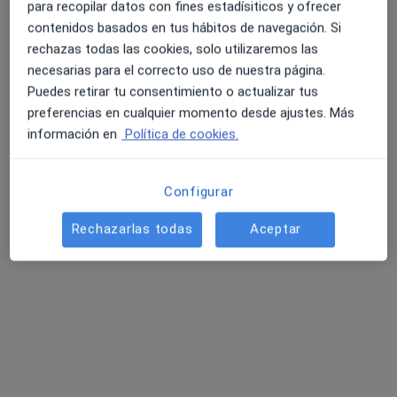
para recopilar datos con fines estadísiticos y ofrecer
contenidos basados en tus hábitos de navegación. Si
rechazas todas las cookies, solo utilizaremos las
necesarias para el correcto uso de nuestra página.
Puedes retirar tu consentimiento o actualizar tus
Dra. Encarnacion Inmaculada Espejo
preferencias en cualquier momento desde ajustes. Más
Pareja
información en
Política de cookies.
·
Ver más
Especialista en medicina del trabajo, Pediatra
4 opiniones
Configurar
PLAZA CARLOS III , Nº 3 (BAJO), Getafe
•
Mapa
Rechazarlas todas
Aceptar
Centro Medico Dra Espejo
Acepta PlusUltra Seguros
Primera visita Pediatría
Este especialista no ofrece reserva de cita online en esta dirección.
Pedir una cita