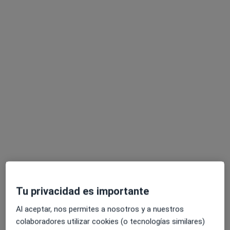
Dr. Fco. Javier Amundarain Beracoechea
Especialista en medicina del trabajo
AVDA. ARCAS DEL AGUA, 6, Getafe
•
Mapa
Clinica Sector Tres
Acepta PlusUltra Seguros
Visita Medicina del Trabajo
Este especialista no ofrece reserva de cita online en esta dirección.
Pedir una cita
Tu privacidad es importante
Al aceptar, nos permites a nosotros y a nuestros
colaboradores utilizar cookies (o tecnologías similares)