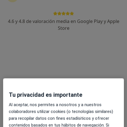
Dra. Antonia Calero Espino
·
Ver más
Ginecólogo
4.6 y 4.8 de valoración media en Google Play y Apple
37 opiniones
Store
Dirección 1
Dirección 2
Online
Calle Magistrado Fernando Rubiales, s/n, Montoro
•
Mapa
Clinicas Oxo
Consulta online
Precio sin especificar
Este especialista no ofrece reserva de cita online en esta dirección.
Pedir una cita
Tu privacidad es importante
Al aceptar, nos permites a nosotros y a nuestros
colaboradores utilizar cookies (o tecnologías similares)
para recopilar datos con fines estadísiticos y ofrecer
contenidos basados en tus hábitos de navegación. Si