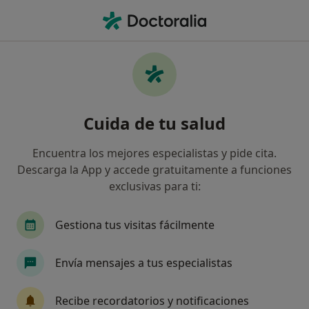
Men
Ginecólogo • Andújar, Jaén
Filtros
Seguro
Mapa
Ginecólogos en Andújar
Cuida de tu salud
Así organizamos los resultados
Encuentra los mejores especialistas y pide cita.
Descarga la App y accede gratuitamente a funciones
¿Cuál es tu compañía aseguradora?
exclusivas para ti:
Gestiona tus visitas fácilmente
Envía mensajes a tus especialistas
Recibe recordatorios y notificaciones