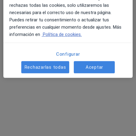
rechazas todas las cookies, solo utilizaremos las
necesarias para el correcto uso de nuestra página.
Puedes retirar tu consentimiento o actualizar tus
Dr. Carmen Pallares Ayuso
preferencias en cualquier momento desde ajustes. Más
información en
Política de cookies.
Ginecóloga
1 opinión
Doctor Fleming, 15, local (esquina Paseo de las Vistillas), Andújar
•
Mapa
Configurar
Clinica Ginecológica Dra Carmen Pallarés
Rechazarlas todas
Aceptar
Visita Ginecología y Obstetricia
Servicio gratuito
Este especialista no ofrece reserva de cita online en esta dirección.
Pedir una cita