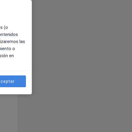
es (o
contenidos
lizaremos las
miento o
ción en
ible
ceptar