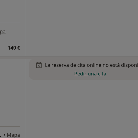
pa
140 €
La reserva de cita online no está dispon
a
Pedir una cita
. Sotogrande, San Roque
•
Mapa