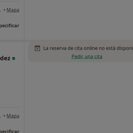
 Concepción
•
Mapa
pecificar
La reserva de cita online no está dispon
Pedir una cita
ndez
 Concepción
•
Mapa
pecificar