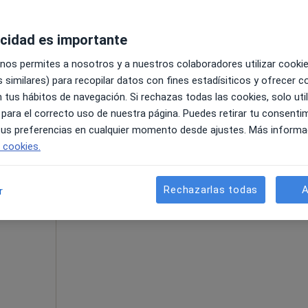
acidad es importante
 nos permites a nosotros y a nuestros colaboradores utilizar cooki
 similares) para recopilar datos con fines estadísiticos y ofrecer 
 Concepción
•
Mapa
 tus hábitos de navegación. Si rechazas todas las cookies, solo uti
 para el correcto uso de nuestra página. Puedes retirar tu consenti
pecificar
 tus preferencias en cualquier momento desde ajustes. Más informa
e cookies.
La reserva de cita online no está dispon
Rechazarlas todas
A
r
Pedir una cita