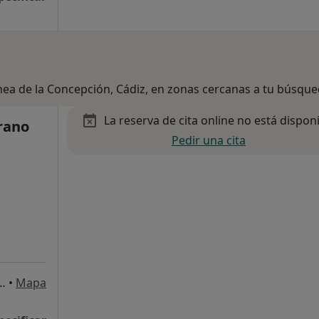
inea de la Concepción, Cádiz, en zonas cercanas a tu búsqu
La reserva de cita online no está dispon
rano
Pedir una cita
ardínes del Rosario bloq. 6), Algeciras
•
Mapa