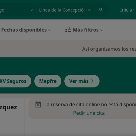
dad, enfermedad o nombre
p. ej. Madrid
Iniciar
Fechas disponibles
Más filtros
n
Así organizamos los re
KV Seguros
Mapfre
Ver más
La reserva de cita online no está dispon
ázquez
Pedir una cita