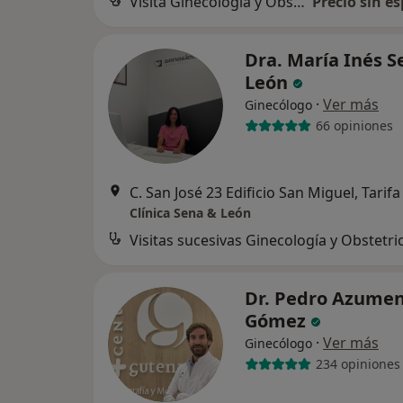
Visita Ginecología y Obstetricia
Precio sin es
Dra. María Inés S
León
·
Ver más
Ginecólogo
66 opiniones
C. San José 23 Edificio San Miguel, Tarifa
Clínica Sena & León
Visitas sucesivas Ginecología y Obstetri
Dr. Pedro Azumen
Gómez
·
Ver más
Ginecólogo
234 opiniones