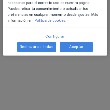
No hemos encontrado ningún Ginecólogo
necesarias para el correcto uso de nuestra página.
en Málaga, Málaga
Puedes retirar tu consentimiento o actualizar tus
preferencias en cualquier momento desde ajustes. Más
Vuelve a buscar eliminando algún filtro:
4.6 y 4.8 de valoración media en Google Play y Apple
información en
Política de cookies.
Store
Aseguradora
Configurar
Página De Inicio
Ginecólogo
Málaga
Cambiar de ciudad
Cambiar de ciuda
Rechazarlas todas
Aceptar
Helvetia
Cambiar de ciudad
Servicio
Términos y condiciones
Política privacidad pacientes
Política privacidad profesionales