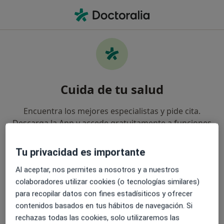
Men
Ginecólogo • Málaga, Málaga
Cuida de tu salud
Encuentra los mejores especialistas y pide cita.
Descarga la App y accede gratuitamente a funciones
exclusivas para ti:
Tu privacidad es importante
Gestiona tus visitas fácilmente
Al aceptar, nos permites a nosotros y a nuestros
colaboradores utilizar cookies (o tecnologías similares)
Envía mensajes a tus especialistas
para recopilar datos con fines estadísiticos y ofrecer
contenidos basados en tus hábitos de navegación. Si
Recibe recordatorios y notificaciones
rechazas todas las cookies, solo utilizaremos las