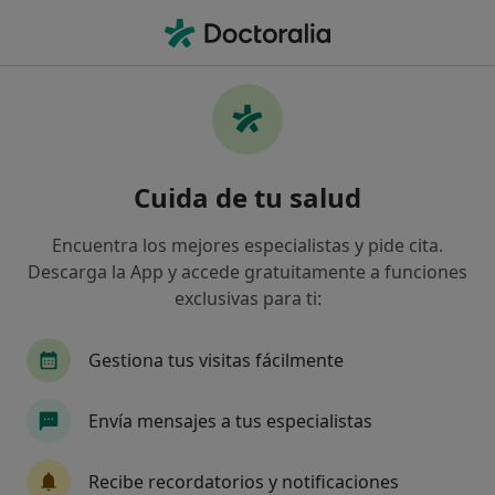
Men
Ginecólogo • Marchena, Sevilla
Filtros
Mapa
Ginecólogos en Marchena
Cuida de tu salud
Así organizamos los resultados
Encuentra los mejores especialistas y pide cita.
Descarga la App y accede gratuitamente a funciones
exclusivas para ti:
Gestiona tus visitas fácilmente
Envía mensajes a tus especialistas
Centro Ginecológico Marchena
Ginecólogo, Dietista nutricionista, Psicólogo
Recibe recordatorios y notificaciones