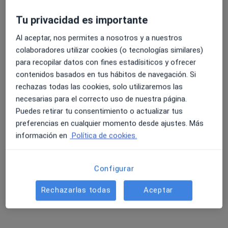
9 opiniones
Tu privacidad es importante
Calle Madre Teresa de Calcuta 2, Marchena
•
Mapa
Al aceptar, nos permites a nosotros y a nuestros
Centro Ginecológico Marchena
colaboradores utilizar cookies (o tecnologías similares)
Visita Ginecología y Obstetricia
Precio sin especificar
para recopilar datos con fines estadísiticos y ofrecer
Este especialista no ofrece reserva de cita online en esta dirección.
contenidos basados en tus hábitos de navegación. Si
rechazas todas las cookies, solo utilizaremos las
Pedir una cita
necesarias para el correcto uso de nuestra página.
Puedes retirar tu consentimiento o actualizar tus
preferencias en cualquier momento desde ajustes. Más
Especialistas disponibles
información en
Política de cookies.
Estos especialistas se encuentran fuera de
Marchena, Sevilla, en zonas cercanas a tu búsqueda
Configurar
Rechazarlas todas
Aceptar