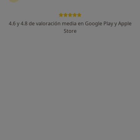
82 opiniones
Calle Madre Teresa de Calcuta 2, Marchena
•
Mapa
Centro Ginecológico Marchena
4.6 y 4.8 de valoración media en Google Play y Apple
Visita Ginecología y Obstetricia
Precio sin especificar
Store
Mostrar más servicios
Ningún profesional de este centro tiene citas disponibles
Mostrar perfil
Dra. María Barrera Talavera
Ginecólogo, Cirujano torácico