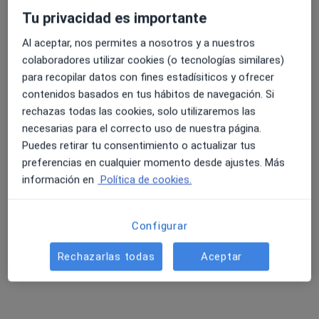
24 opiniones
Tu privacidad es importante
Ronda Sur 20, Murcia
•
Mapa
Al aceptar, nos permites a nosotros y a nuestros
4.6 y 4.8 de valoración media en Google Play y Apple
Hospital Mesa del Castillo
colaboradores utilizar cookies (o tecnologías similares)
Store
para recopilar datos con fines estadísiticos y ofrecer
Acepta Catalana Occidente
contenidos basados en tus hábitos de navegación. Si
Ningún profesional de este centro tiene citas disponibles
rechazas todas las cookies, solo utilizaremos las
necesarias para el correcto uso de nuestra página.
Mostrar perfil
Puedes retirar tu consentimiento o actualizar tus
preferencias en cualquier momento desde ajustes. Más
información en
Política de cookies.
Configurar
Rechazarlas todas
Aceptar
Dr. Alejandro Huelbes Ros
·
Ver más
Ginecólogo