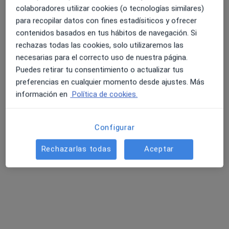
colaboradores utilizar cookies (o tecnologías similares)
37 opiniones
para recopilar datos con fines estadísiticos y ofrecer
COMANDANTE SANCHEZ PINTO, 3-A, 1º, Santa Cruz de Tenerife
•
Mapa
contenidos basados en tus hábitos de navegación. Si
4.6 y 4.8 de valoración media en Google Play y Apple
Consultorio privado
rechazas todas las cookies, solo utilizaremos las
Store
Acepta Muface
necesarias para el correcto uso de nuestra página.
Puedes retirar tu consentimiento o actualizar tus
Visita Ginecología y Obstetricia
preferencias en cualquier momento desde ajustes. Más
Este especialista no ofrece reserva de cita online en esta dirección.
información en
Política de cookies.
Pedir una cita
Configurar
Rechazarlas todas
Aceptar
Búsquedas relacionadas
Otros especialistas de Muface
Médicos generales de Muface en Santa Cruz de
Tenerife
Pediatras de Muface en Santa Cruz de Tenerife