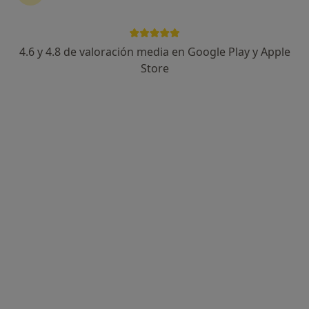
Cirujano general
Ver más
4.6 y 4.8 de valoración media en Google Play y Apple
Store
Dr. Karim Muffak Granero
·
Ver más
Cirujano general, Cirujano bariátrico, Proctólogo
51 opiniones
Calle Dr. Alejandro Otero, Granada
•
Mapa
Hospital HLA INMACULADA KCLINIK-CIRUGIA GENERAL Y DEL APARATO DIGESTIVO
Acepta Isfas
Visita Cirugía General y Ap. Digestivo