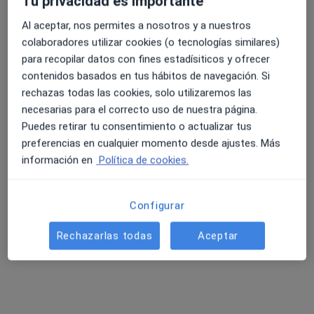
Tu privacidad es importante
Visita Angiología y Cirugía Vascular
Al aceptar, nos permites a nosotros y a nuestros
Este especialista no ofrece reserva de cita online en esta dirección.
colaboradores utilizar cookies (o tecnologías similares)
para recopilar datos con fines estadísiticos y ofrecer
Pedir una cita
contenidos basados en tus hábitos de navegación. Si
rechazas todas las cookies, solo utilizaremos las
necesarias para el correcto uso de nuestra página.
Puedes retirar tu consentimiento o actualizar tus
preferencias en cualquier momento desde ajustes. Más
información en
Política de cookies.
Configurar
Dr. Javier Palma Gutierrez
Rechazarlas todas
Aceptar
·
Ver más
Dentista
120 opiniones
C. San Jerónimo 52, 2º C, Granada
•
Mapa
Clinica Dental Dr. Palma