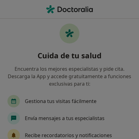
Men
Isfas • Granada, Granada
Filtros
Seguro:
Isfas
Mapa
Especialistas de Isfas en Granada
Cuida de tu salud
Así organizamos los resultados
Encuentra los mejores especialistas y pide cita.
Descarga la App y accede gratuitamente a funciones
¿Qué especialidad estás buscando?
exclusivas para ti:
Cardiólogo
Traumatólogo
Gestiona tus visitas fácilmente
Neurocirujano
Envía mensajes a tus especialistas
Angiólogo y cirujano vascular
Recibe recordatorios y notificaciones