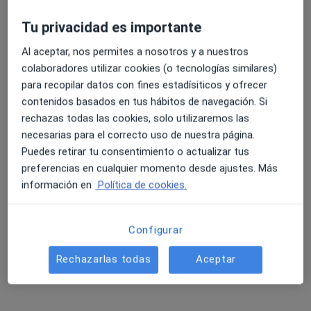
120 opiniones
C. San Jerónimo 52, 2º C, Granada
•
Mapa
Tu privacidad es importante
Clinica Dental Dr. Palma
4.6 y 4.8 de valoración media en Google Play y Apple
Al aceptar, nos permites a nosotros y a nuestros
Acepta Isfas
Store
colaboradores utilizar cookies (o tecnologías similares)
Primera visita Odontología
para recopilar datos con fines estadísiticos y ofrecer
contenidos basados en tus hábitos de navegación. Si
Este especialista no ofrece reserva de cita online en esta dirección.
rechazas todas las cookies, solo utilizaremos las
necesarias para el correcto uso de nuestra página.
Pedir una cita
Puedes retirar tu consentimiento o actualizar tus
preferencias en cualquier momento desde ajustes. Más
información en
Política de cookies.
Configurar
Rechazarlas todas
Aceptar
Clinica Dental Dr. Palma