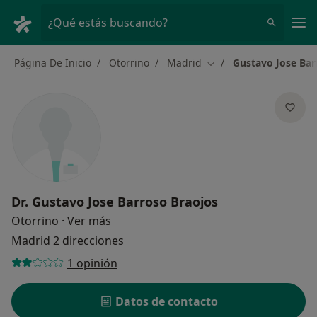
Men
¿Qué estás buscando?
Página De Inicio
Otorrino
Madrid
Gustavo Jose Bar
Cambiar de ciudad
Dr.
Gustavo Jose Barroso Braojos
sobre las especializaciones
Otorrino
·
Ver más
Madrid
2 direcciones
1 opinión
Datos de contacto