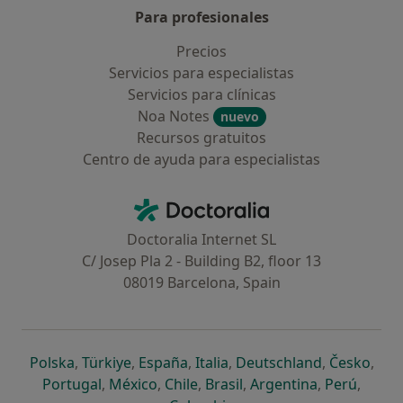
Para profesionales
Precios
Servicios para especialistas
Servicios para clínicas
Noa Notes
nuevo
Recursos gratuitos
Centro de ayuda para especialistas
Contacto
Doctoralia - Página de inicio
Doctoralia Internet SL
C/ Josep Pla 2 - Building B2, floor 13
08019 Barcelona, Spain
se abre en una nueva pestaña
se abre en una nueva pestaña
se abre en una nueva pestaña
se abre en una nueva pes
se abre en 
se a
Polska
,
Türkiye
,
España
,
Italia
,
Deutschland
,
Česko
,
se abre en una nueva pestaña
se abre en una nueva pestaña
se abre en una nueva pestaña
se abre en una nueva p
se abre en 
se abr
Portugal
,
México
,
Chile
,
Brasil
,
Argentina
,
Perú
,