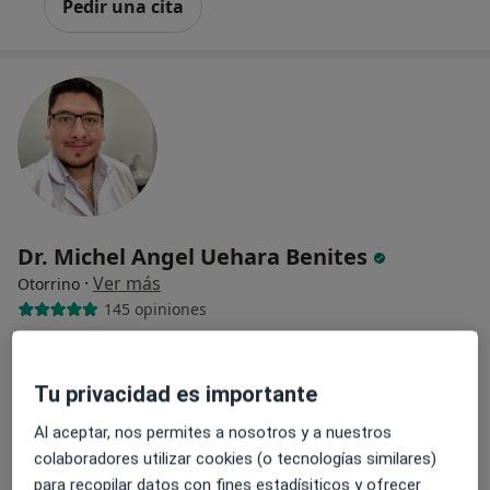
Pedir una cita
Dr. Michel Angel Uehara Benites
·
Ver más
Otorrino
145 opiniones
Dirección 1
Dirección 2
Tu privacidad es importante
Paseo de la Castellana 170, Madrid
•
Mapa
Al aceptar, nos permites a nosotros y a nuestros
Clinica Madrid - Paseo de la Castellana
colaboradores utilizar cookies (o tecnologías similares)
Visita Otorrinolaringología
90 €
para recopilar datos con fines estadísiticos y ofrecer