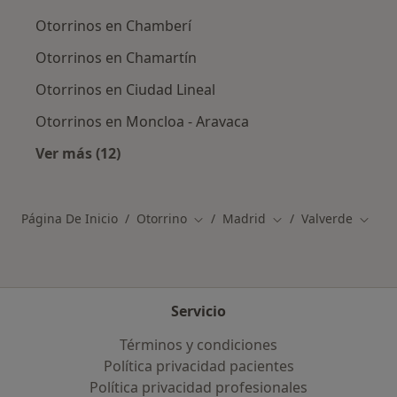
Otorrinos en Chamberí
Otorrinos en Chamartín
Otorrinos en Ciudad Lineal
Otorrinos en Moncloa - Aravaca
Ver más (12)
Más en esta categoría: Otros distritos en Mad
Página De Inicio
Otorrino
Madrid
Valverde
Cambiar de ciudad
Cambiar de ciudad
Cambi
Servicio
Términos y condiciones
Política privacidad pacientes
Política privacidad profesionales