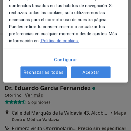
contenidos basados en tus hábitos de navegación. Si
Este especialista no ofrece reserva de cita online en esta dirección.
rechazas todas las cookies, solo utilizaremos las
necesarias para el correcto uso de nuestra página.
Pedir una cita
Puedes retirar tu consentimiento o actualizar tus
preferencias en cualquier momento desde ajustes. Más
información en
Política de cookies.
Configurar
Rechazarlas todas
Aceptar
Dr. Eduardo García Fernandez
·
Ver más
Otorrino
6 opiniones
Calle del Marqués de la Valdavia 43, Alcobendas
•
Mapa
Centro Médico Valdavia
Primera visita Otorrinolaringología
Precio sin especificar