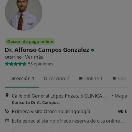
Opción de pago online
Dr. Alfonso Campos Gonzalez
·
Ver más
Otorrino
56 opiniones
Dirección 1
Dirección 2
Online 1
Onlin
Calle del General López Pozas, 5 CLINICA MONTEMAURO, Madrid
•
Mapa
Consulta Dr A. Campos.
Primera visita Otorrinolaringología
90 €
Este especialista no ofrece reserva de cita online en esta dirección.