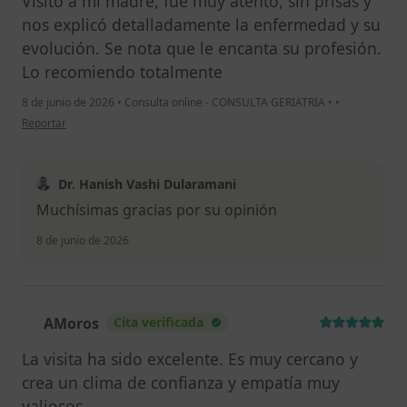
Visitó a mí madre, fue muy atento, sin prisas y
nos explicó detalladamente la enfermedad y su
evolución. Se nota que le encanta su profesión.
Lo recomiendo totalmente
8 de junio de 2026
•
Consulta online - CONSULTA GERIATRIA
•
•
en opinión del usuario YP
Reportar
Dr. Hanish Vashi Dularamani
Muchísimas gracias por su opinión
8 de junio de 2026
AMoros
Cita verificada
A
La visita ha sido excelente. Es muy cercano y
crea un clima de confianza y empatía muy
valiosos.