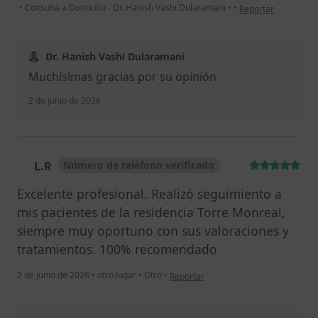
en opinión del usua
•
Consulta a Domicilio - Dr. Hanish Vashi Dularamani
•
•
Reportar
Dr. Hanish Vashi Dularamani
Muchísimas gracias por su opinión
2 de junio de 2026
L.R
Número de teléfono verificado
L
Excelente profesional. Realizó seguimiento a
mis pacientes de la residencia Torre Monreal,
siempre muy oportuno con sus valoraciones y
tratamientos. 100% recomendado
en opinión del usuario L.R
2 de junio de 2026
•
otro lugar
•
Otro
•
Reportar