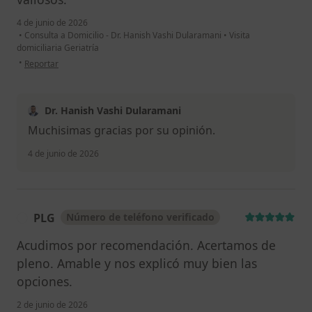
4 de junio de 2026
•
Consulta a Domicilio - Dr. Hanish Vashi Dularamani
•
Visita
domiciliaria Geriatría
en opinión del usuario AMoros
•
Reportar
Dr. Hanish Vashi Dularamani
Muchisimas gracias por su opinión.
4 de junio de 2026
PLG
Número de teléfono verificado
P
Acudimos por recomendación. Acertamos de
pleno. Amable y nos explicó muy bien las
opciones.
2 de junio de 2026