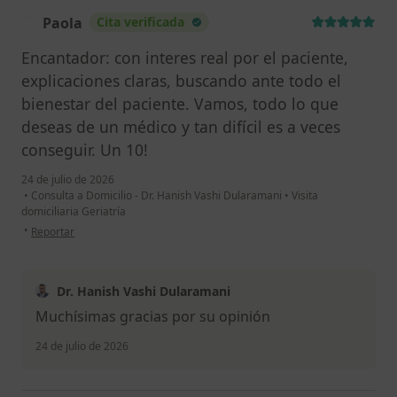
Paola
Cita verificada
P
Encantador: con interes real por el paciente,
explicaciones claras, buscando ante todo el
bienestar del paciente. Vamos, todo lo que
deseas de un médico y tan difícil es a veces
conseguir. Un 10!
24 de julio de 2026
•
Consulta a Domicilio - Dr. Hanish Vashi Dularamani
•
Visita
domiciliaria Geriatría
en opinión del usuario Paola
•
Reportar
Dr. Hanish Vashi Dularamani
Muchísimas gracias por su opinión
24 de julio de 2026