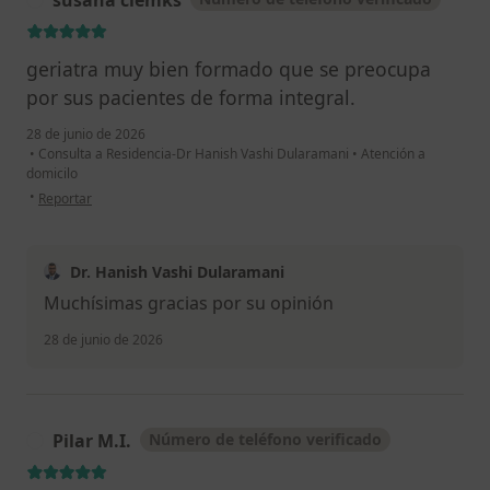
geriatra muy bien formado que se preocupa
por sus pacientes de forma integral.
28 de junio de 2026
•
Consulta a Residencia-Dr Hanish Vashi Dularamani
•
Atención a
domicilo
en opinión del usuario susana clemks
•
Reportar
Dr. Hanish Vashi Dularamani
Muchísimas gracias por su opinión
28 de junio de 2026
Pilar M.I.
Número de teléfono verificado
P