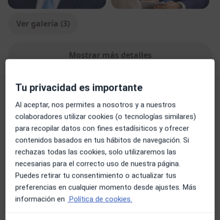
Ver galería (3)
Mostrar más detalles
sobre la experiencia
Tu privacidad es importante
Novedades
Al aceptar, nos permites a nosotros y a nuestros
Dr. Hanish Vashi Dularamani
colaboradores utilizar cookies (o tecnologías similares)
Plaza de los Sitios 16, ENTRESUELO A, DERECHA,
para recopilar datos con fines estadísiticos y ofrecer
Zaragoza 50001
contenidos basados en tus hábitos de navegación. Si
Estoy muy ilusionado de anunciar el inicio de mi
rechazas todas las cookies, solo utilizaremos las
consulta presencial de Geriatría en Fundación
necesarias para el correcto uso de nuestra página.
Neuropolis, un espacio dedicado a ofrecer una
Puedes retirar tu consentimiento o actualizar tus
atención especializada, cercana y personalizada a
preferencias en cualquier momento desde ajustes. Más
las personas mayores y a sus familias.
información en
Política de cookies.
Leer más
Cada paciente es único, por lo que realizo una