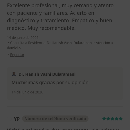
Excelente profesional, muy cercano y atento
con paciente y familiares. Acierto en
diagnóstico y tratamiento. Empatico y buen
médico. Muy recomendable.
14 de junio de 2026
•
Consulta a Residencia-Dr Hanish Vashi Dularamani
•
Atención a
domicilo
en opinión del usuario Pilar M.I.
•
Reportar
Dr. Hanish Vashi Dularamani
Muchísimas gracias por su opinión
14 de junio de 2026
YP
Número de teléfono verificado
Y