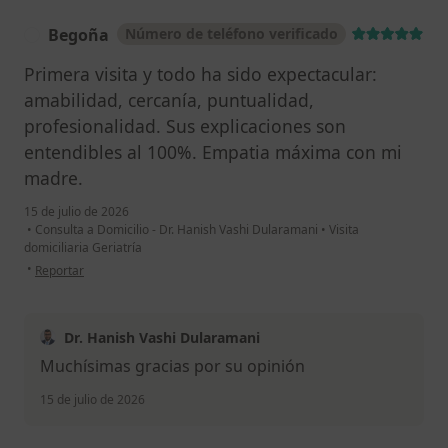
Begoña
Número de teléfono verificado
B
Primera visita y todo ha sido expectacular:
amabilidad, cercanía, puntualidad,
profesionalidad. Sus explicaciones son
entendibles al 100%. Empatia máxima con mi
madre.
15 de julio de 2026
•
Consulta a Domicilio - Dr. Hanish Vashi Dularamani
•
Visita
domiciliaria Geriatría
en opinión del usuario Begoña
•
Reportar
Dr. Hanish Vashi Dularamani
Muchísimas gracias por su opinión
15 de julio de 2026