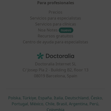
Para profesionales
Precios
Servicios para especialistas
Servicios para clínicas
Noa Notes
nuevo
Recursos gratuitos
Centro de ayuda para especialistas
Contacto
Doctoralia - Página de inicio
Doctoralia Internet SL
C/ Josep Pla 2 - Building B2, floor 13
08019 Barcelona, Spain
se abre en una nueva pestaña
se abre en una nueva pestaña
se abre en una nueva pestaña
se abre en una nueva pes
se abre en 
se a
Polska
,
Türkiye
,
España
,
Italia
,
Deutschland
,
Česko
,
se abre en una nueva pestaña
se abre en una nueva pestaña
se abre en una nueva pestaña
se abre en una nueva p
se abre en 
se abr
Portugal
,
México
,
Chile
,
Brasil
,
Argentina
,
Perú
,
se abre en una nueva pe
Colombia