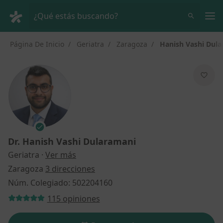
Men
¿Qué estás buscando?
Página De Inicio
Geriatra
Zaragoza
Hanish Vashi Dul
Dr.
Hanish Vashi Dularamani
sobre las especializaciones
Geriatra
·
Ver más
Zaragoza
3 direcciones
Núm. Colegiado: 502204160
115 opiniones