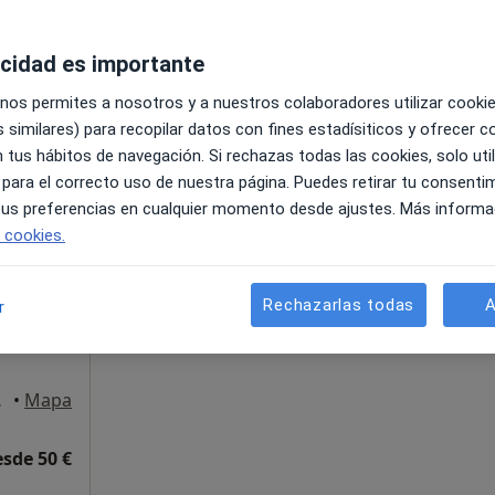
acidad es importante
, Gandía
•
Mapa
 nos permites a nosotros y a nuestros colaboradores utilizar cooki
 similares) para recopilar datos con fines estadísiticos y ofrecer 
60 €
 tus hábitos de navegación. Si rechazas todas las cookies, solo uti
 para el correcto uso de nuestra página. Puedes retirar tu consenti
 tus preferencias en cualquier momento desde ajustes. Más informa
La reserva de cita online no está dispon
e cookies.
Mostrar perfil
Rechazarlas todas
A
r
, Gandía
•
Mapa
esde 50 €