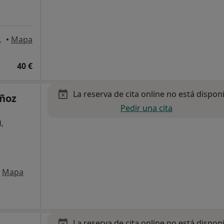
suelo, Gandía
•
Mapa
40 €
La reserva de cita online no está dispon
uñoz
Pedir una cita
l,
Mapa
La reserva de cita online no está dispon