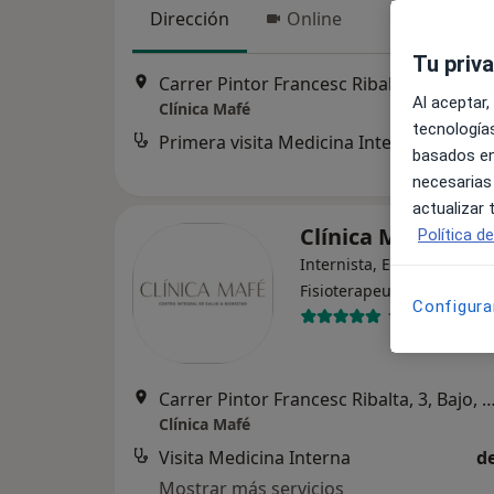
Dirección
Online
Tu priv
Carrer Pintor Francesc Ribalta, 3, Bajo
Al aceptar,
Clínica Mafé
tecnologías
Primera visita Medicina Interna
basados en
necesarias
actualizar
Clínica Mafé
Política d
Internista, Enfermero,
·
Ver más
Fisioterapeuta
Configura
100 opiniones
Carrer Pintor Francesc Ribalta, 3, Bajo
Clínica Mafé
Visita Medicina Interna
d
Mostrar más servicios