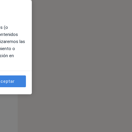
es (o
contenidos
lizaremos las
miento o
ción en
ible
ceptar