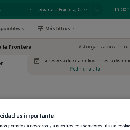
dad, enfermedad o nombre
p. ej. Madrid
Iniciar
sponibles
Más filtros
e la Frontera
Así organizamos los re
La reserva de cita online no está dispon
er
Pedir una cita
l
•
Mapa
acidad es importante
 nos permites a nosotros y a nuestros colaboradores utilizar cooki