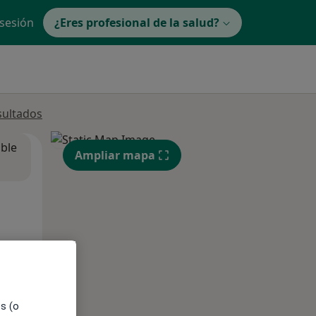
 sesión
¿Eres profesional de la salud?
sultados
ible
Ampliar mapa
es (o