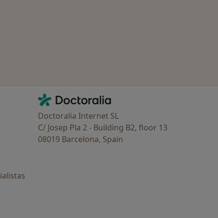
ría: Enfermedades más tratadas
Contacto
Doctoralia - Página de inicio
Doctoralia Internet SL
C/ Josep Pla 2 - Building B2, floor 13
08019 Barcelona, Spain
alistas