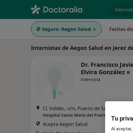
especiali
Seguro:
Aegon Salud
Fechas di
Internistas de Aegon Salud en Jerez d
Dr. Francisco Javi
Elvira González
Internista
Cl. Valdés, -s/n, Puerto de Santa Maria, E
Hospital Santa Maria del Puerto
Tu priv
Acepta Aegon Salud
Al aceptar,