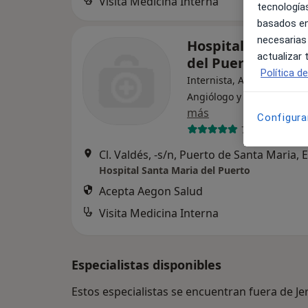
Visita Medicina Interna
tecnologías
basados en
necesarias
Hospital Santa M
actualizar
del Puerto
Política d
Internista, Analista clínico
Angiólogo y cirujano vasc
más
Configura
70 opiniones
Cl. Valdés, -s/n, Puerto de Santa Maria, E
Hospital Santa Maria del Puerto
Acepta Aegon Salud
Visita Medicina Interna
Especialistas disponibles
Estos especialistas se encuentran fuera de Je