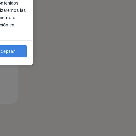
contenidos
lizaremos las
ible
miento o
ción en
ceptar