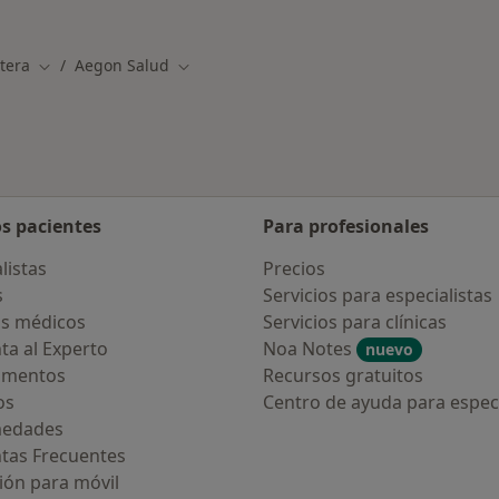
Más en esta catego
tera
Aegon Salud
Cambiar de ciudad
Cambiar de ciudad
os pacientes
Para profesionales
listas
Precios
s
Servicios para especialistas
s médicos
Servicios para clínicas
ta al Experto
Noa Notes
nuevo
amentos
Recursos gratuitos
os
Centro de ayuda para especi
medades
tas Frecuentes
ión para móvil