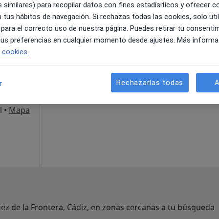
 similares) para recopilar datos con fines estadísiticos y ofrecer 
 tus hábitos de navegación. Si rechazas todas las cookies, solo uti
La reserva de cita online no está dispon
 para el correcto uso de nuestra página. Puedes retirar tu consenti
aria
 tus preferencias en cualquier momento desde ajustes. Más informa
Mostrar perfil
e cookies.
,
·
Ver
ular
Rechazarlas todas
A
r
l
•
Mapa
rez de la Frontera, Cádiz, en zonas cercanas a tu búsqueda