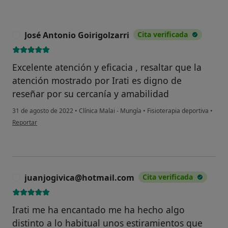
José Antonio Goirigolzarri
Cita verificada
J
Excelente atención y eficacia , resaltar que la
atención mostrado por Irati es digno de
reseñar por su cercanía y amabilidad
31 de agosto de 2022
•
Clínica Malai - Mungía
•
Fisioterapia deportiva
•
en opinión del usuario José Antonio Goirigolzarri
Reportar
juanjogivica@hotmail.com
Cita verificada
J
Irati me ha encantado me ha hecho algo
distinto a lo habitual unos estiramientos que