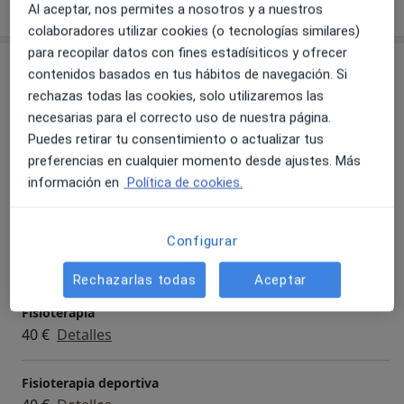
sobre la experiencia
Al aceptar, nos permites a nosotros y a nuestros
colaboradores utilizar cookies (o tecnologías similares)
para recopilar datos con fines estadísiticos y ofrecer
Servicios y precios
contenidos basados en tus hábitos de navegación. Si
rechazas todas las cookies, solo utilizaremos las
Visita Fisioterapia
necesarias para el correcto uso de nuestra página.
Detalles
Puedes retirar tu consentimiento o actualizar tus
preferencias en cualquier momento desde ajustes. Más
Fisioterapia y osteopatía combinada
información en
Política de cookies.
40 €
Detalles
Configurar
Drenaje linfático
40 €
Detalles
Rechazarlas todas
Aceptar
Fisioterapia
40 €
Detalles
Fisioterapia deportiva