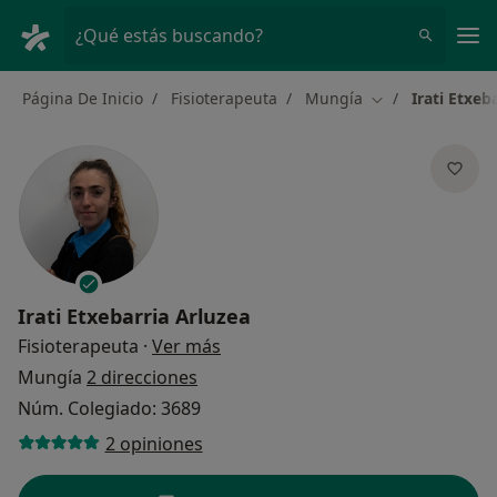
Men
¿Qué estás buscando?
Página De Inicio
Fisioterapeuta
Mungía
Irati Etxeb
Cambiar de ciud
Irati Etxebarria Arluzea
sobre las especializaciones
Fisioterapeuta
·
Ver más
Mungía
2 direcciones
Núm. Colegiado: 3689
2 opiniones