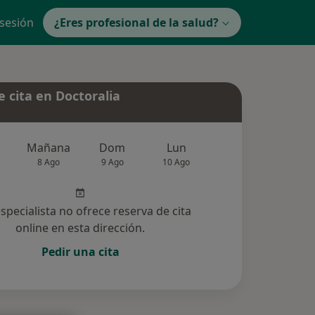
 sesión
¿Eres profesional de la salud?
 cita en Doctoralia
Mañana
Dom
Lun
Mar
Mié
8 Ago
9 Ago
10 Ago
11 Ago
12 Ag
especialista no ofrece reserva de cita
online en esta dirección.
Pedir una cita