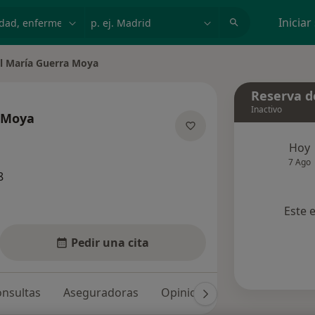
dad, enfermedad o nombre
p. ej. Madrid
Iniciar
l María Guerra Moya
e ciudad
Reserva de
Inactivo
a Moya
e las especializaciones
Hoy
7 Ago
8
Este 
Pedir una cita
nsultas
Aseguradoras
Opiniones (8)