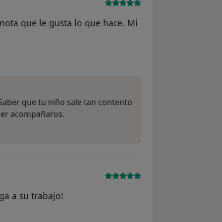
nota que le gusta lo que hace. Mi
 del usuario Estefanía Páez
Saber que tu niño sale tan contento
acer acompañaros.
ga a su trabajo!
 del usuario Paqui Bermudez