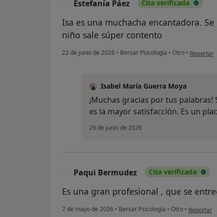
Estefanía Páez
Cita verificada
E
Isa es una muchacha encantadora. Se 
niño sale súper contento
en opinión
22 de junio de 2026
•
Bersar Psicología
•
Otro
•
Reportar
Isabel María Guerra Moya
¡Muchas gracias por tus palabras! 
es la mayor satisfacción. Es un pl
29 de junio de 2026
Paqui Bermudez
Cita verificada
P
Es una gran profesional , que se entre
en opinión
7 de mayo de 2026
•
Bersar Psicología
•
Otro
•
Reportar