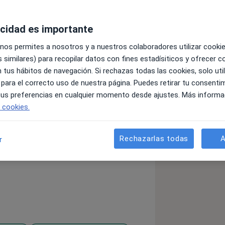
acidad es importante
n, atendiendo a niños, adultos y
 nos permites a nosotros y a nuestros colaboradores utilizar cooki
asociados con aseguradoras y SAS, y de
 similares) para recopilar datos con fines estadísiticos y ofrecer 
 tus hábitos de navegación. Si rechazas todas las cookies, solo uti
 de BerSar Psicología, donde
 para el correcto uso de nuestra página. Puedes retirar tu consenti
 En sesión me adapto a las
 tus preferencias en cualquier momento desde ajustes. Más informa
fesionalidad, empatía, creatividad,
e cookies.
cio de bienestar. Además, me gusta
los diferentes profesionales que estén
Rechazarlas todas
A
r