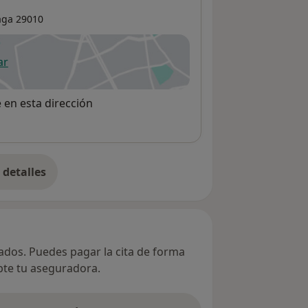
aga
29010
ar
 abre en una nueva pestaña
e en esta dirección
detalles
bre la dirección
vados. Puedes pagar la cita de forma
epte tu aseguradora.