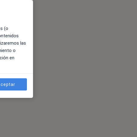
es (o
contenidos
lizaremos las
miento o
ción en
ceptar