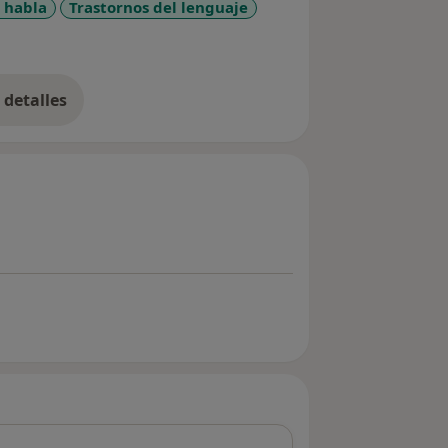
l habla
Trastornos del lenguaje
_more_diseases
detalles
bre la experiencia