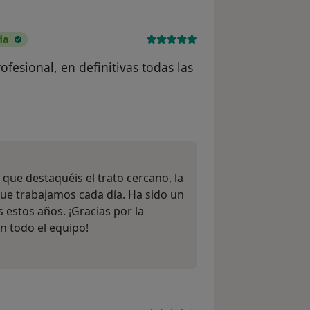
da
ofesional, en definitivas todas las
n del usuario David Moyano Sanchez
 que destaquéis el trato cercano, la
 que trabajamos cada día. Ha sido un
estos años. ¡Gracias por la
n todo el equipo!