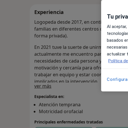
Experiencia
Tu priv
Logopeda desde 2017, en continua formació
Al aceptar,
familias en diferentes centros de Málaga (
tecnologías
forma privada).
basados en
En 2021 tuve la suerte de unirme al equipo
necesarias
actualmente me encuentro para atenderos.
actualizar
necesidades de cada persona y combino pro
Política d
motivación y cercanía para ofrecer un espa
trabajar en equipo y estar coordinada con 
Configura
implicados en la intervención.
Sobre mí
ver más
Especialista en:
Atención temprana
Motricidad orofacial
Principales enfermedades tratadas