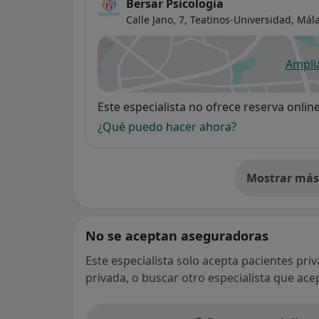
Bersar Psicología
Calle Jano, 7,
Teatinos-Universidad
,
Mál
Ampli
se
Disponibilidad
Este especialista no ofrece reserva onlin
¿Qué puedo hacer ahora?
Mostrar más 
so
No se aceptan aseguradoras
Este especialista solo acepta pacientes pri
privada, o buscar otro especialista que ac