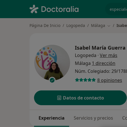
especiali
Página De Inicio
Logopeda
Málaga
Isabe
Cambiar d
Isabel María Guerr
sobr
Logopeda
·
Ver más
Málaga
1 dirección
Núm. Colegiado: 29/178
8 opiniones
Datos de contacto
Experiencia
Servicios y precios
Co