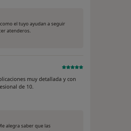
como el tuyo ayudan a seguir
cer atenderos.
plicaciones muy detallada y con
sional de 10.
 del usuario MARIVI
Me alegra saber que las