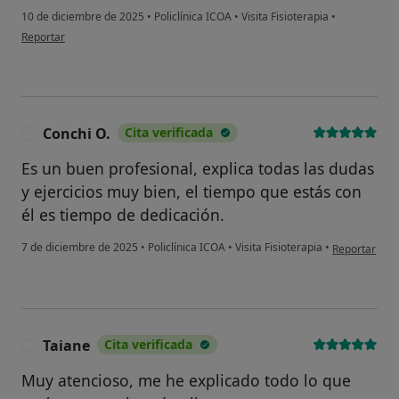
10 de diciembre de 2025
•
Policlínica ICOA
•
Visita Fisioterapia
•
en opinión del usuario Pilar
Reportar
Conchi O.
Cita verificada
C
Es un buen profesional, explica todas las dudas
y ejercicios muy bien, el tiempo que estás con
él es tiempo de dedicación.
en opinión de
7 de diciembre de 2025
•
Policlínica ICOA
•
Visita Fisioterapia
•
Reportar
Taiane
Cita verificada
T
Muy atencioso, me he explicado todo lo que