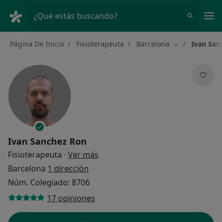
Men
¿Qué estás buscando?
Página De Inicio
Fisioterapeuta
Barcelona
Ivan San
Cambiar de ci
Ivan Sanchez Ron
sobre las especializaciones
Fisioterapeuta
·
Ver más
Barcelona
1 dirección
Núm. Colegiado: 8706
17 opiniones