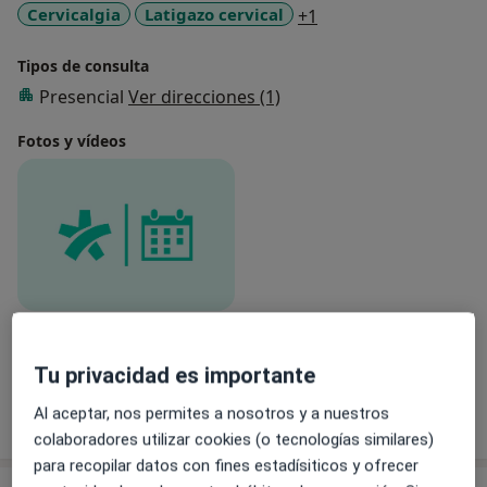
a11y_sr_more_disea
Cervicalgia
Latigazo cervical
+1
Tipos de consulta
Presencial
Ver direcciones (1)
Fotos y vídeos
Ver galería (1)
Tu privacidad es importante
Mostrar más detalles
Al aceptar, nos permites a nosotros y a nuestros
sobre la experiencia
colaboradores utilizar cookies (o tecnologías similares)
para recopilar datos con fines estadísiticos y ofrecer