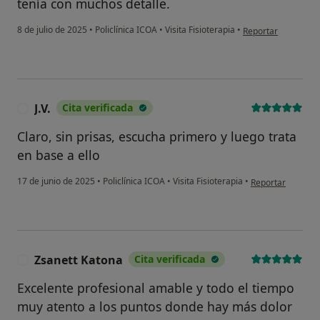
tenía con muchos detalle.
en opinión del usua
8 de julio de 2025
•
Policlínica ICOA
•
Visita Fisioterapia
•
Reportar
J.V.
Cita verificada
J
Claro, sin prisas, escucha primero y luego trata
en base a ello
en opinión del usu
17 de junio de 2025
•
Policlínica ICOA
•
Visita Fisioterapia
•
Reportar
Zsanett Katona
Cita verificada
Z
Excelente profesional amable y todo el tiempo
muy atento a los puntos donde hay más dolor