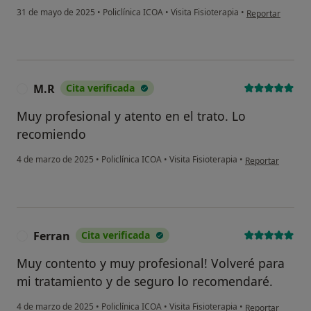
en opinión del u
31 de mayo de 2025
•
Policlínica ICOA
•
Visita Fisioterapia
•
Reportar
M.R
Cita verificada
M
Muy profesional y atento en el trato. Lo
recomiendo
en opinión del u
4 de marzo de 2025
•
Policlínica ICOA
•
Visita Fisioterapia
•
Reportar
Ferran
Cita verificada
F
Muy contento y muy profesional! Volveré para
mi tratamiento y de seguro lo recomendaré.
en opinión del us
4 de marzo de 2025
•
Policlínica ICOA
•
Visita Fisioterapia
•
Reportar