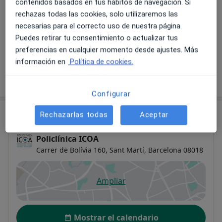
contenidos basados en tus hábitos de navegación. Si
Servicios y precios
rechazas todas las cookies, solo utilizaremos las
Visita Fisioterapia
necesarias para el correcto uso de nuestra página.
Reservar cita
Desde 40 €
Detalles
Puedes retirar tu consentimiento o actualizar tus
preferencias en cualquier momento desde ajustes. Más
información en
Política de cookies.
¿Cómo funcionan los precios?
Configurar
Consulta
Rechazarlas todas
Aceptar
Policlínica ICOA
Carrer de Bolívia 160,
Sant Martí
,
Barcelona
08018
Ampliar
se abre en una nueva pestañ
Disponibilidad
Mostrar el calendario