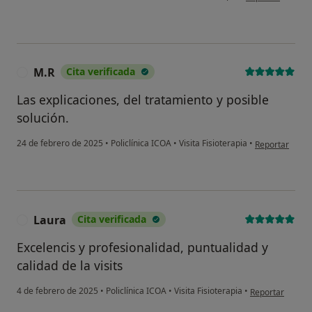
M.R
Cita verificada
M
Las explicaciones, del tratamiento y posible
solución.
en opinión del
24 de febrero de 2025
•
Policlínica ICOA
•
Visita Fisioterapia
•
Reportar
Laura
Cita verificada
L
Excelencis y profesionalidad, puntualidad y
calidad de la visits
en opinión del 
4 de febrero de 2025
•
Policlínica ICOA
•
Visita Fisioterapia
•
Reportar