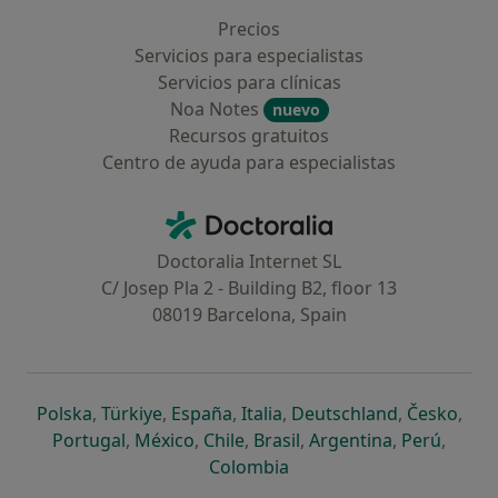
Precios
Servicios para especialistas
Servicios para clínicas
Noa Notes
nuevo
Recursos gratuitos
Centro de ayuda para especialistas
Contacto
Doctoralia - Página de inicio
Doctoralia Internet SL
C/ Josep Pla 2 - Building B2, floor 13
08019 Barcelona, Spain
se abre en una nueva pestaña
se abre en una nueva pestaña
se abre en una nueva pestaña
se abre en una nueva pes
se abre en 
se a
Polska
,
Türkiye
,
España
,
Italia
,
Deutschland
,
Česko
,
se abre en una nueva pestaña
se abre en una nueva pestaña
se abre en una nueva pestaña
se abre en una nueva p
se abre en 
se abr
Portugal
,
México
,
Chile
,
Brasil
,
Argentina
,
Perú
,
se abre en una nueva pe
Colombia