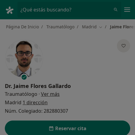
Men
¿Qué estás buscando?
Página De Inicio
Traumatólogo
Madrid
Jaime Flore
Cambiar de ciuda
Dr.
Jaime Flores Gallardo
sobre las especializaciones
Traumatólogo
·
Ver más
Madrid
1 dirección
Núm. Colegiado: 282880307
Reservar cita