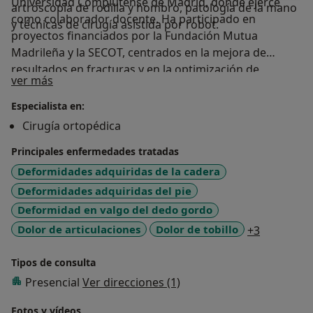
Universidad Complutense de Madrid, donde ejerce
artroscopia de rodilla y hombro, patología de la mano
como colaborador docente. Ha participado en
y técnicas de cirugía asistida por robot.
proyectos financiados por la Fundación Mutua
Madrileña y la SECOT, centrados en la mejora de
resultados en fracturas y en la optimización de
Sobre mí
ver más
protocolos quirúrgicos.
Idiomas: consulta en español, inglés (B1) y francés
Especialista en:
(B1).
Cirugía ortopédica
Principales enfermedades tratadas
Deformidades adquiridas de la cadera
Deformidades adquiridas del pie
Deformidad en valgo del dedo gordo
a11y_sr_m
Dolor de articulaciones
Dolor de tobillo
+3
Tipos de consulta
Presencial
Ver direcciones (1)
Fotos y vídeos