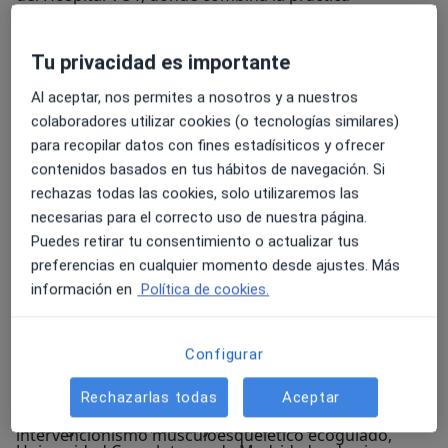
asistencial con una sólida trayectoria investigadora y
Su experiencia clínica se ha desarrollado en el Hospital
docente.
General Universitario Gregorio Marañón, donde ha
Tu privacidad es importante
completado su formación como médico interno
Al aceptar, nos permites a nosotros y a nuestros
residente en COT. A nivel científico, ha publicado
colaboradores utilizar cookies (o tecnologías similares)
múltiples artículos en revistas internacionales
para recopilar datos con fines estadísiticos y ofrecer
indexadas y ha presentado trabajos en congresos
contenidos basados en tus hábitos de navegación. Si
nacionales e internacionales (SECOT, EFORT, GEER).
rechazas todas las cookies, solo utilizaremos las
Además, ha recibido reconocimientos como el EFORT
Entre sus áreas de especialización destacan el manejo
necesarias para el correcto uso de nuestra página.
Free Paper Award (Trauma – Bronze, 2025) y el premio
quirúrgico de fracturas complejas, la cirugía
Puedes retirar tu consentimiento o actualizar tus
a mejores carteles científicos SECOT 2025.
reconstructiva del aparato locomotor y la cirugía de
preferencias en cualquier momento desde ajustes. Más
preservación articular, con especial foco en el
información en
Política de cookies.
tratamiento integral del pie y tobillo. Atiende
patologías como juanetes (hallux valgus),
Configurar
metatarsalgia, fascitis plantar, esguinces,
inestabilidades de tobillo, tendinitis, lesiones
Rechazarlas todas
Aceptar
El Dr. Flores compagina su labor clínica con la
deportivas y artrosis. También está formado en
investigación biomédica y la docencia en la
intervencionismo musculoesquelético ecoguiado,