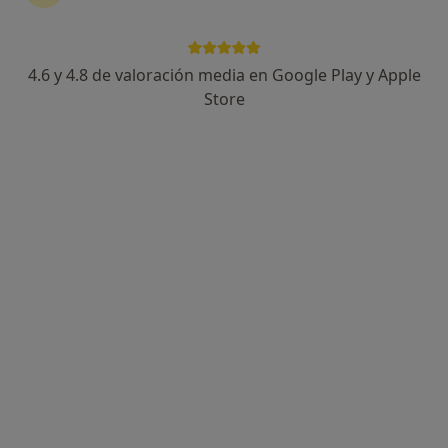
4.6 y 4.8 de valoración media en Google Play y Apple
Store
Opción de pago online
Dra. Yolanda Lopez Arienza
Médica general
746 opiniones
Dirección
Online
Calle Castillo De Simancas 12 1º-3, Madrid
•
Mapa
Consultorio privado
Primera visita Medicina General
45 €
Este especialista no ofrece reserva de cita online en esta dirección.
Pedir una cita