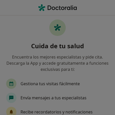
Men
Primera Visita Medicina General • Madrid, Madrid
Filtros
• 1
Seguro
Mapa
Primera visita Medicina General en Madrid:
Cuida de tu salud
clínicas y especialistas
Así organizamos los resultados
Encuentra los mejores especialistas y pide cita.
Descarga la App y accede gratuitamente a funciones
exclusivas para ti:
¿Qué especialidad estás buscando?
Médico general
Dermatólogo
Médico esté
Gestiona tus visitas fácilmente
Envía mensajes a tus especialistas
Recibe recordatorios y notificaciones