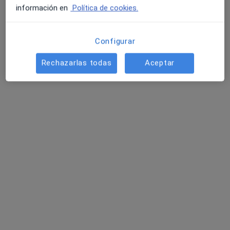
Pedir una cita
información en
Política de cookies.
Configurar
Rechazarlas todas
Aceptar
Dr. Richard Alexander Vera Useche
·
Ver más
Médico general
1 opinión
Calle del Rosario 7, Madrid
•
Mapa
Hospital VOT Madrid
Primera visita Medicina General
Precio sin especificar
Este especialista no ofrece reserva de cita online en esta dirección.
Pedir una cita