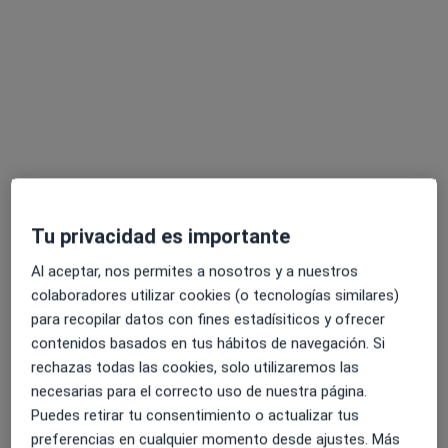
Alcides Frometa Rodríguez
·
Ver más
Pediatra
203 opiniones
Tu privacidad es importante
Dirección 1
Dirección 2
Al aceptar, nos permites a nosotros y a nuestros
colaboradores utilizar cookies (o tecnologías similares)
para recopilar datos con fines estadísiticos y ofrecer
Avenida Ensanche de Vallecas 67, Madrid
•
Mapa
contenidos basados en tus hábitos de navegación. Si
Clínica Sastre
rechazas todas las cookies, solo utilizaremos las
Primera visita Medicina General
35 €
necesarias para el correcto uso de nuestra página.
Este especialista no ofrece reserva de cita online en esta dirección.
Puedes retirar tu consentimiento o actualizar tus
preferencias en cualquier momento desde ajustes. Más