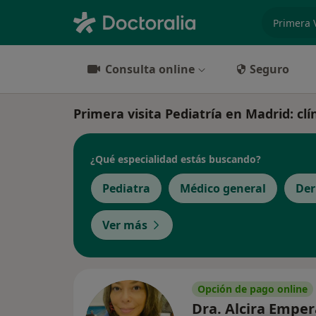
especiali
Consulta online
Seguro
Primera visita Pediatría en Madrid: clín
¿Qué especialidad estás buscando?
Pediatra
Médico general
Der
Ver más
Opción de pago online
Dra. Alcira Emper