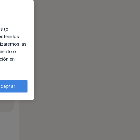
es (o
contenidos
lizaremos las
miento o
ción en
ceptar
ible