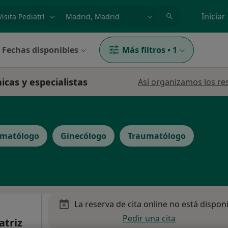
dad, enfermedad o nombre
p. ej. Madrid
Iniciar
Fechas disponibles
Más filtros
•
1
icas y especialistas
Así organizamos los re
matólogo
Ginecólogo
Traumatólogo
La reserva de cita online no está dispon
Pedir una cita
atriz