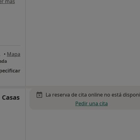
er más
, Madrid
•
Mapa
zada
pecificar
La reserva de cita online no está dispon
d Casas
Pedir una cita