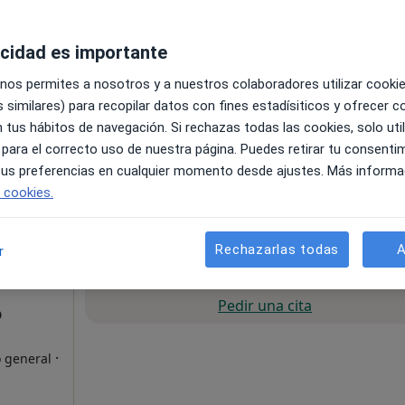
s
acidad es importante
 nos permites a nosotros y a nuestros colaboradores utilizar cooki
 similares) para recopilar datos con fines estadísiticos y ofrecer 
 tus hábitos de navegación. Si rechazas todas las cookies, solo uti
 para el correcto uso de nuestra página. Puedes retirar tu consenti
apa
 tus preferencias en cualquier momento desde ajustes. Más informa
e cookies.
75 €
Rechazarlas todas
A
r
La reserva de cita online no está dispon
Pedir una cita
o
·
o general