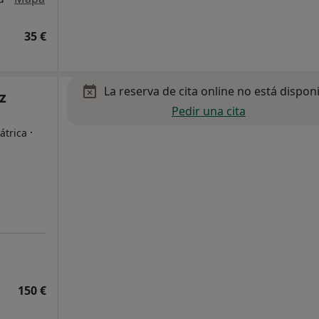
35 €
La reserva de cita online no está dispon
z
Pedir una cita
·
átrica
150 €