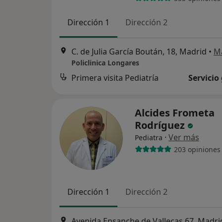
Dirección 1
Dirección 2
C. de Julia García Boután, 18, Madrid
•
M
Policlinica Longares
Primera visita Pediatría
Servicio
Alcides Frometa
Rodríguez
·
Ver más
Pediatra
203 opiniones
Dirección 1
Dirección 2
Avenida Ensanche de Vallecas 67, Madri