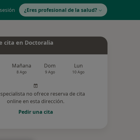
 sesión
¿Eres profesional de la salud?
 cita en Doctoralia
Mañana
Dom
Lun
Mar
Mié
8 Ago
9 Ago
10 Ago
11 Ago
12 Ag
especialista no ofrece reserva de cita
online en esta dirección.
Pedir una cita