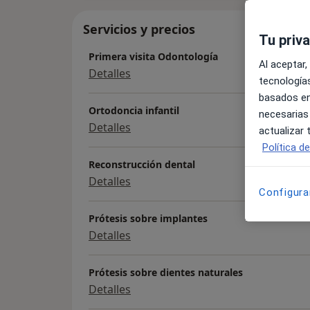
Servicios y precios
Tu priv
Primera visita Odontología
Al aceptar,
Detalles
tecnologías
basados en
Ortodoncia infantil
necesarias
Detalles
actualizar
Política d
Reconstrucción dental
Detalles
Configura
Prótesis sobre implantes
Detalles
Prótesis sobre dientes naturales
Detalles