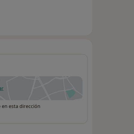
ar
 abre en una nueva pestaña
e en esta dirección