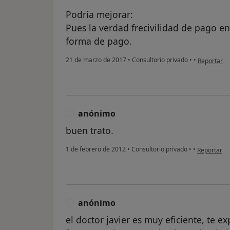
Podría mejorar:
Pues la verdad frecivilidad de pago e
forma de pago.
en opinión
21 de marzo de 2017
•
Consultorio privado
•
•
Reportar
anónimo
A
buen trato.
en opinión 
1 de febrero de 2012
•
Consultorio privado
•
•
Reportar
anónimo
A
el doctor javier es muy eficiente, te e