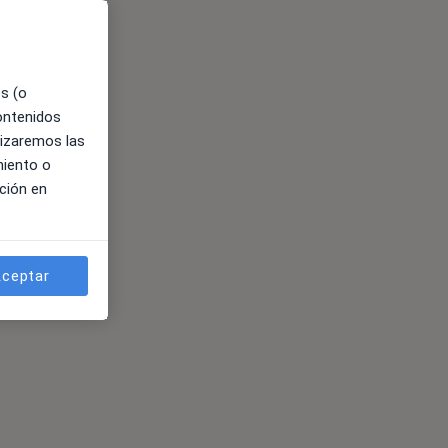
es (o
contenidos
lizaremos las
miento o
ción en
ceptar