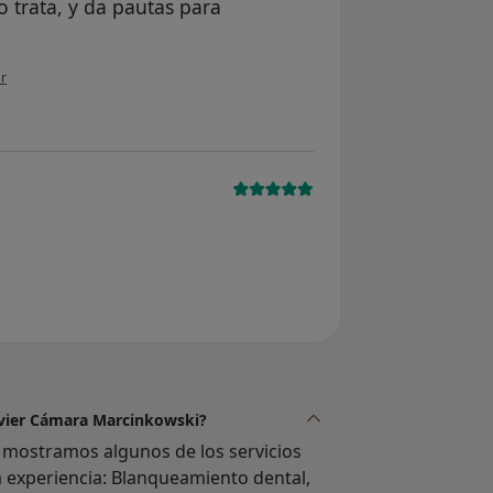
 trata, y da pautas para
ión del usuario anónimo
r
l usuario usuario
Javier Cámara Marcinkowski?
e mostramos algunos de los servicios
a experiencia: Blanqueamiento dental,