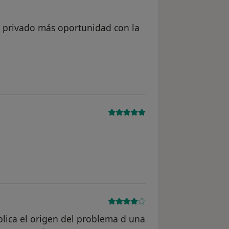
n privado más oportunidad con la
 del usuario anónimo
del usuario anónimo
xplica el origen del problema d una