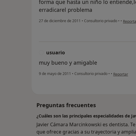
forma que hasta un niño lo entiende,lo
erradicarel problema
en opin
27 de diciembre de 2011
•
Consultorio privado
•
•
Reporta
usuario
U
muy bueno y amigable
en opinión de
9 de mayo de 2011
•
Consultorio privado
•
•
Reportar
Preguntas frecuentes
¿Cuáles son las principales especialidades de 
Javier Cámara Marcinkowski es dentista. T
que ofrece gracias a su trayectoria y ampli