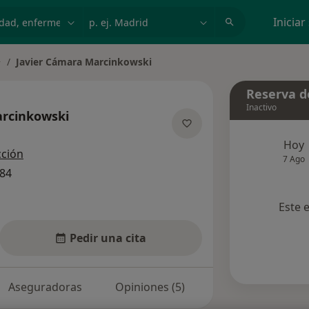
dad, enfermedad o nombre
p. ej. Madrid
Iniciar
Javier Cámara Marcinkowski
ambiar de ciudad
Reserva de
Inactivo
arcinkowski
las especializaciones
Hoy
cción
7 Ago
584
Este 
Pedir una cita
Aseguradoras
Opiniones (5)