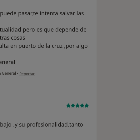
puede pasar,te intenta salvar las
tualidad pero es que depende de
tras cosas
lta en puerto de la cruz ,por algo
eneral
en opinión del usuario Andrés
a General
•
Reportar
abajo .y su profesionalidad.tanto