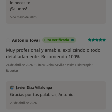
lo necesite.
¡Saludos!
5 de mayo de 2026
Antonio Tovar
Cita verificada
A
Muy profesional y amable, explicándolo todo
detalladamente. Recomiendo 100%
24 de abril de 2026
•
Clínica Global Sevilla
•
Visita Fisioterapia
•
en opinión del usuario Antonio Tovar
Reportar
Javier Díaz Villalonga
Gracias por tus palabras, Antonio.
29 de abril de 2026