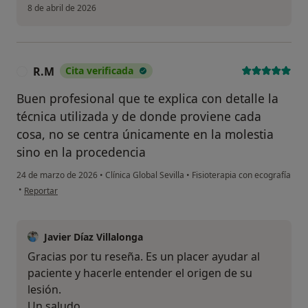
8 de abril de 2026
R.M
Cita verificada
R
Buen profesional que te explica con detalle la
técnica utilizada y de donde proviene cada
cosa, no se centra únicamente en la molestia
sino en la procedencia
24 de marzo de 2026
•
Clínica Global Sevilla
•
Fisioterapia con ecografía
en opinión del usuario R.M
•
Reportar
Javier Díaz Villalonga
Gracias por tu reseña. Es un placer ayudar al
paciente y hacerle entender el origen de su
lesión.
Un saludo.