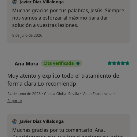
Javier Díaz Villalonga
Muchas gracias por tus palabras, Jesús. Siempre
nos vamos a esforzar al máximo para dar
solución a vuestras lesiones.
8 de julio de 2026
Ana Mora
Cita verificada
A
Muy atento y explico todo el tratamiento de
forma clara.Lo recomiendp
24 de junio de 2026
•
Clínica Global Sevilla
•
Visita Fisioterapia
•
en opinión del usuario Ana Mora
Reportar
Javier Díaz Villalonga
Muchas gracias por tu comentario, Ana.