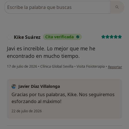
Busca en opiniones
Kike Suárez
Cita verificada
K
Javi es increible. Lo mejor que me he
encontrado en mucho tiempo.
en opinión de
17 de julio de 2026
•
Clínica Global Sevilla
•
Visita Fisioterapia
•
Reportar
Javier Díaz Villalonga
Gracias por tus palabras, Kike. Nos seguiremos
esforzando al máximo!
22 de julio de 2026