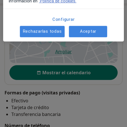
información en
Política de cookies.
Consulta
Configurar
Clínica Global Sevilla
Rechazarlas todas
Aceptar
Calle Arroyo, no 57, local 6,
Sevilla
41008
Ampliar
se abre en una nueva pestañ
Disponibilidad
Mostrar el calendario
Formas de pago (visitas privadas)
Efectivo
Tarjeta de crédito
Transferencia bancaria
Número de teléfono