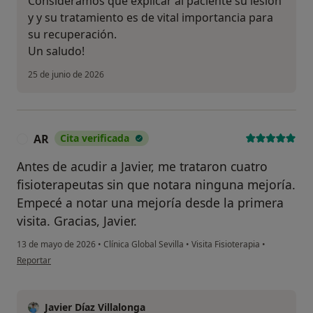
Consideramos que explicar al paciente su lesión
y y su tratamiento es de vital importancia para
su recuperación.
Un saludo!
25 de junio de 2026
AR
Cita verificada
A
Antes de acudir a Javier, me trataron cuatro
fisioterapeutas sin que notara ninguna mejoría.
Empecé a notar una mejoría desde la primera
visita. Gracias, Javier.
13 de mayo de 2026
•
Clínica Global Sevilla
•
Visita Fisioterapia
•
en opinión del usuario AR
Reportar
Javier Díaz Villalonga