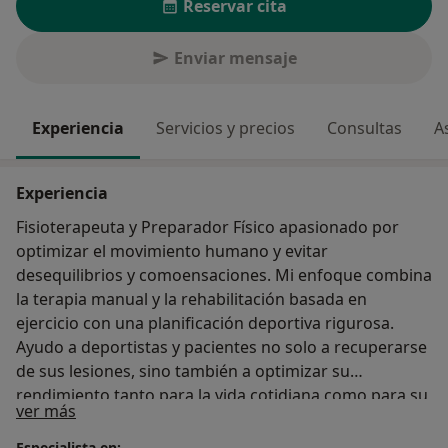
Reservar cita
Enviar mensaje
Experiencia
Servicios y precios
Consultas
A
Experiencia
Fisioterapeuta y Preparador Físico apasionado por
optimizar el movimiento humano y evitar
desequilibrios y comoensaciones. Mi enfoque combina
la terapia manual y la rehabilitación basada en
ejercicio con una planificación deportiva rigurosa.
Ayudo a deportistas y pacientes no solo a recuperarse
de sus lesiones, sino también a optimizar su
rendimiento tanto para la vida cotidiana como para su
Sobre mí
ver más
especialidad deportiva.
Especialista en: