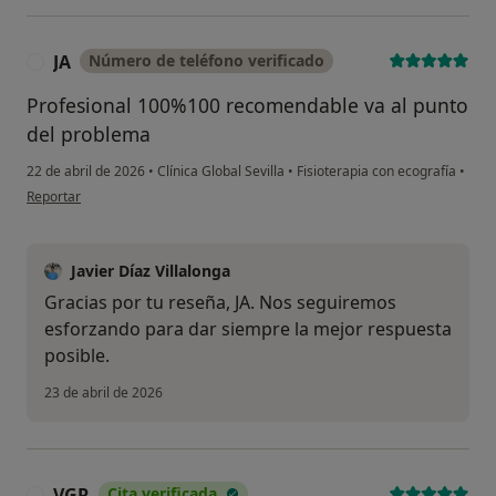
JA
Número de teléfono verificado
J
Profesional 100%100 recomendable va al punto
del problema
22 de abril de 2026
•
Clínica Global Sevilla
•
Fisioterapia con ecografía
•
en opinión del usuario JA
Reportar
Javier Díaz Villalonga
Gracias por tu reseña, JA. Nos seguiremos
esforzando para dar siempre la mejor respuesta
posible.
23 de abril de 2026
VGR
Cita verificada
V