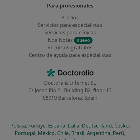
Para profesionales
Precios
Servicios para especialistas
Servicios para clínicas
Noa Notes
nuevo
Recursos gratuitos
Centro de ayuda para especialistas
Contacto
Doctoralia - Página de inicio
Doctoralia Internet SL
C/ Josep Pla 2 - Building B2, floor 13
08019 Barcelona, Spain
se abre en una nueva pestaña
se abre en una nueva pestaña
se abre en una nueva pestaña
se abre en una nueva pes
se abre en 
se a
Polska
,
Türkiye
,
España
,
Italia
,
Deutschland
,
Česko
,
se abre en una nueva pestaña
se abre en una nueva pestaña
se abre en una nueva pestaña
se abre en una nueva p
se abre en 
se abr
Portugal
,
México
,
Chile
,
Brasil
,
Argentina
,
Perú
,