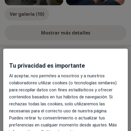
Ver galería (10)
Mostrar más detalles
sobre la experiencia
Servicios y precios
Tu privacidad es importante
Visita Fisioterapia
Reservar cita
45 €
Detalles
Al aceptar, nos permites a nosotros y a nuestros
colaboradores utilizar cookies (o tecnologías similares)
para recopilar datos con fines estadísiticos y ofrecer
Fisioterapia con ecografía
Reservar cita
contenidos basados en tus hábitos de navegación. Si
45 €
Detalles
rechazas todas las cookies, solo utilizaremos las
necesarias para el correcto uso de nuestra página.
Puedes retirar tu consentimiento o actualizar tus
¿Cómo funcionan los precios?
preferencias en cualquier momento desde ajustes. Más