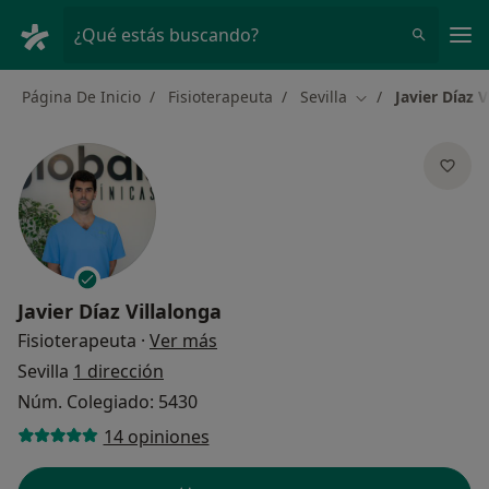
Men
¿Qué estás buscando?
Página De Inicio
Fisioterapeuta
Sevilla
Javier Díaz V
Cambiar de ciuda
Javier Díaz Villalonga
sobre las especializaciones
Fisioterapeuta
·
Ver más
Sevilla
1 dirección
Núm. Colegiado: 5430
14 opiniones