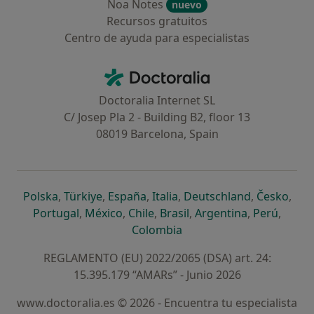
Noa Notes
nuevo
Recursos gratuitos
Centro de ayuda para especialistas
Contacto
Doctoralia - Página de inicio
Doctoralia Internet SL
C/ Josep Pla 2 - Building B2, floor 13
08019 Barcelona, Spain
se abre en una nueva pestaña
se abre en una nueva pestaña
se abre en una nueva pestaña
se abre en una nueva pes
se abre en 
se a
Polska
,
Türkiye
,
España
,
Italia
,
Deutschland
,
Česko
,
se abre en una nueva pestaña
se abre en una nueva pestaña
se abre en una nueva pestaña
se abre en una nueva p
se abre en 
se abr
Portugal
,
México
,
Chile
,
Brasil
,
Argentina
,
Perú
,
se abre en una nueva pe
Colombia
REGLAMENTO (EU) 2022/2065 (DSA) art. 24:
15.395.179 “AMARs” - Junio 2026
www.doctoralia.es © 2026 - Encuentra tu especialista