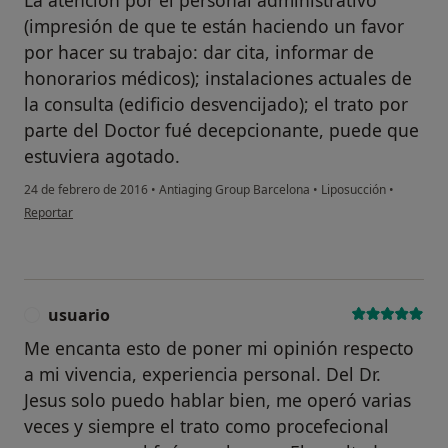
La atención por el personal administrativo
(impresión de que te están haciendo un favor
por hacer su trabajo: dar cita, informar de
honorarios médicos); instalaciones actuales de
la consulta (edificio desvencijado); el trato por
parte del Doctor fué decepcionante, puede que
estuviera agotado.
24 de febrero de 2016
•
Antiaging Group Barcelona
•
Liposucción
•
en opinión del usuario Cuenta eliminada
Reportar
usuario
U
Me encanta esto de poner mi opinión respecto
a mi vivencia, experiencia personal. Del Dr.
Jesus solo puedo hablar bien, me operó varias
veces y siempre el trato como procefecional