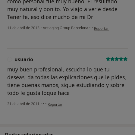
como personal fué muy bueno. El resultado
muy natural y bonito. Yo viajo a verle desde
Tenerife, eso dice mucho de mi Dr
en opinión del usuario u
11 de abril de 2013
•
Antiaging Group Barcelona
•
•
Reportar
usuario
U
muy buen profesional, escucha lo que tu
deseas, da todas las explicaciones que le pides,
tiene buenas manos, sigue estudiando y sobre
todo le gusta loque hace
en opinión del usuario usuario
21 de abril de 2011
•
•
•
Reportar
Dudas solucionadas