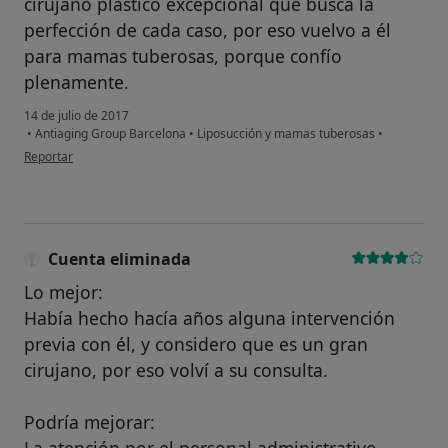
cirujano plástico excepcional que busca la
perfección de cada caso, por eso vuelvo a él
para mamas tuberosas, porque confío
plenamente.
14 de julio de 2017
•
Antiaging Group Barcelona
•
Liposucción y mamas tuberosas
•
en opinión del usuario paciente
Reportar
Cuenta eliminada
Lo mejor:
Había hecho hacía años alguna intervención
previa con él, y considero que es un gran
cirujano, por eso volví a su consulta.
Podría mejorar: