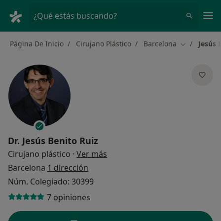
Men
¿Qué estás buscando?
Página De Inicio
Cirujano Plástico
Barcelona
Jesús 
Cambiar de 
Dr.
Jesús Benito Ruiz
sobre las especializaciones
Cirujano plástico
·
Ver más
Barcelona
1 dirección
Núm. Colegiado: 30399
7 opiniones