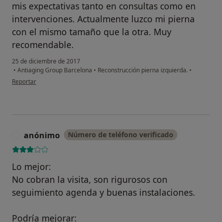
mis expectativas tanto en consultas como en
intervenciones. Actualmente luzco mi pierna
con el mismo tamaño que la otra. Muy
recomendable.
25 de diciembre de 2017
•
Antiaging Group Barcelona
•
Reconstrucción pierna izquierda.
•
en opinión del usuario Cuenta eliminada
Reportar
anónimo
Número de teléfono verificado
A
Lo mejor:
No cobran la visita, son rigurosos con
seguimiento agenda y buenas instalaciones.
Podría mejorar: