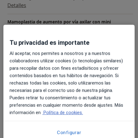
Detalles
Mamoplastia de aumento por vía axilar con mini
incisión (submamaria o areolar)
Detalles
Tu privacidad es importante
Rinoplastia estética
Al aceptar, nos permites a nosotros y a nuestros
Detalles
colaboradores utilizar cookies (o tecnologías similares)
para recopilar datos con fines estadísiticos y ofrecer
Rinoplastia correctora o funcional
contenidos basados en tus hábitos de navegación. Si
Detalles
rechazas todas las cookies, solo utilizaremos las
necesarias para el correcto uso de nuestra página.
Puedes retirar tu consentimiento o actualizar tus
Reconstrucción mamaria post mastectomía con
expansores
preferencias en cualquier momento desde ajustes. Más
Detalles
información en
Política de cookies.
+ 19 servicios
Configurar