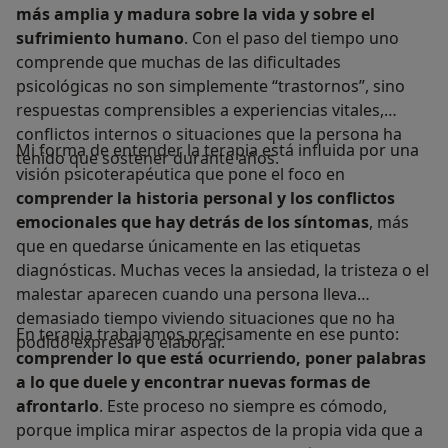
más amplia y madura sobre la vida y sobre el
sufrimiento humano
. Con el paso del tiempo uno
comprende que muchas de las dificultades
psicológicas no son simplemente “trastornos”, sino
respuestas comprensibles a experiencias vitales,
conflictos internos o situaciones que la persona ha
Mi forma de entender la terapia está influida por una
tenido que sostener durante años.
visión psicoterapéutica que pone el foco en
comprender la historia personal y los conflictos
emocionales que hay detrás de los síntomas
, más
que en quedarse únicamente en las etiquetas
diagnósticas. Muchas veces la ansiedad, la tristeza o el
malestar aparecen cuando una persona lleva
demasiado tiempo viviendo situaciones que no ha
En terapia trabajamos precisamente en ese punto:
podido expresar o elaborar.
comprender lo que está ocurriendo, poner palabras
a lo que duele y encontrar nuevas formas de
afrontarlo
. Este proceso no siempre es cómodo,
porque implica mirar aspectos de la propia vida que a