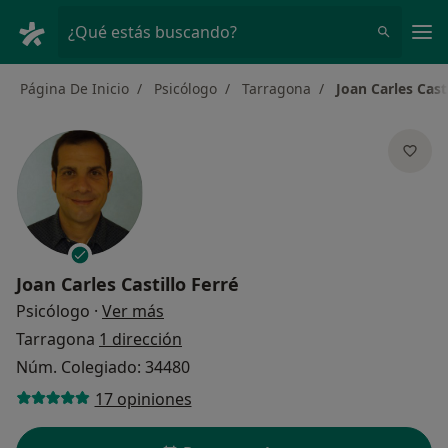
Men
¿Qué estás buscando?
Página De Inicio
Psicólogo
Tarragona
Joan Carles Cast
Joan Carles Castillo Ferré
sobre las especializaciones
Psicólogo
·
Ver más
Tarragona
1 dirección
Núm. Colegiado: 34480
17 opiniones