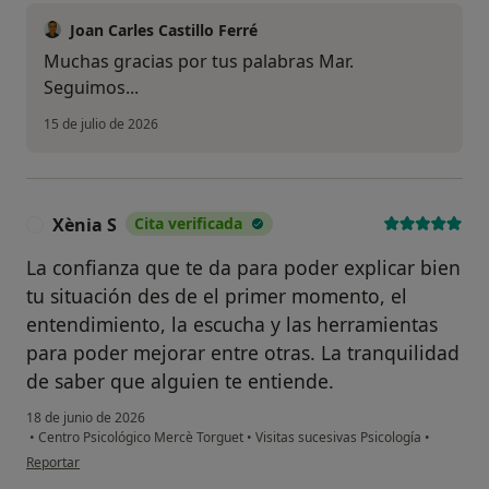
Joan Carles Castillo Ferré
Muchas gracias por tus palabras Mar.
Seguimos...
15 de julio de 2026
Xènia S
Cita verificada
X
La confianza que te da para poder explicar bien
tu situación des de el primer momento, el
entendimiento, la escucha y las herramientas
para poder mejorar entre otras. La tranquilidad
de saber que alguien te entiende.
18 de junio de 2026
•
Centro Psicológico Mercè Torguet
•
Visitas sucesivas Psicología
•
en opinión del usuario Xènia S
Reportar