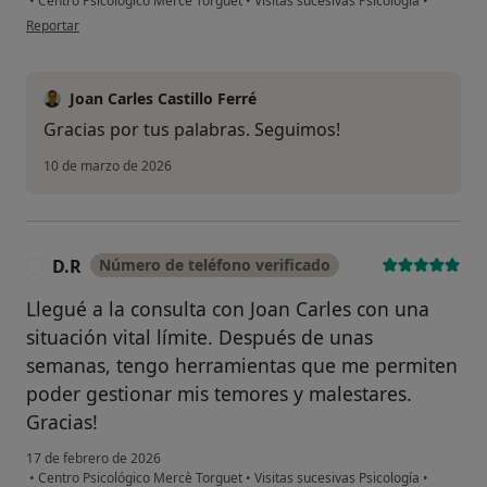
•
Centro Psicológico Mercè Torguet
•
Visitas sucesivas Psicología
•
en opinión del usuario A.C.
Reportar
Joan Carles Castillo Ferré
Gracias por tus palabras. Seguimos!
10 de marzo de 2026
D.R
Número de teléfono verificado
D
Llegué a la consulta con Joan Carles con una
situación vital límite. Después de unas
semanas, tengo herramientas que me permiten
poder gestionar mis temores y malestares.
Gracias!
17 de febrero de 2026
•
Centro Psicológico Mercè Torguet
•
Visitas sucesivas Psicología
•