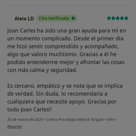
Aleix LD
Cita verificada
A
Joan Carles ha sido una gran ayuda para mí en
un momento complicado. Desde el primer día
me hizo sentir comprendido y acompañado,
algo que valoro muchísimo. Gracias a él he
podido entenderme mejor y afrontar las cosas
con más calma y seguridad.
Es cercano, empático y se nota que se implica
de verdad. Sin duda, lo recomendaría a
cualquiera que necesite apoyo. Gracias por
todo Joan Carles!!
20 de marzo de 2026
•
Centro Psicológico Mercè Torguet
•
Otro
•
en opinión del usuario Aleix LD
Reportar