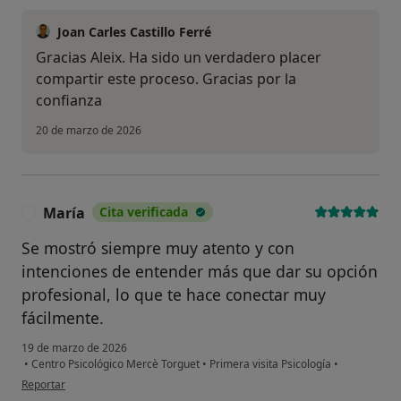
Joan Carles Castillo Ferré
Gracias Aleix. Ha sido un verdadero placer
compartir este proceso. Gracias por la
confianza
20 de marzo de 2026
María
Cita verificada
M
Se mostró siempre muy atento y con
intenciones de entender más que dar su opción
profesional, lo que te hace conectar muy
fácilmente.
19 de marzo de 2026
•
Centro Psicológico Mercè Torguet
•
Primera visita Psicología
•
en opinión del usuario María
Reportar