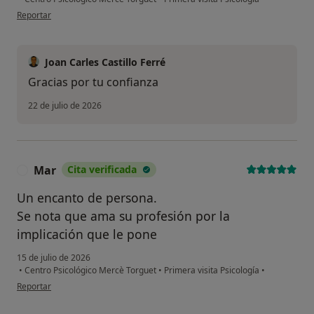
en opinión del usuario MJ
Reportar
Joan Carles Castillo Ferré
Gracias por tu confianza
22 de julio de 2026
Mar
Cita verificada
M
Un encanto de persona.
Se nota que ama su profesión por la
implicación que le pone
15 de julio de 2026
•
Centro Psicológico Mercè Torguet
•
Primera visita Psicología
•
en opinión del usuario Mar
Reportar