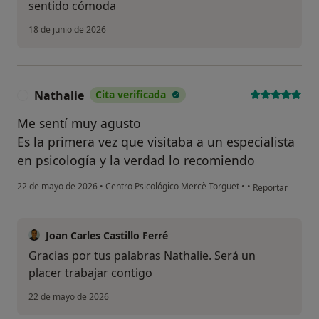
sentido cómoda
18 de junio de 2026
Nathalie
Cita verificada
N
Me sentí muy agusto
Es la primera vez que visitaba a un especialista
en psicología y la verdad lo recomiendo
en opinión del u
22 de mayo de 2026
•
Centro Psicológico Mercè Torguet
•
•
Reportar
Joan Carles Castillo Ferré
Gracias por tus palabras Nathalie. Será un
placer trabajar contigo
22 de mayo de 2026