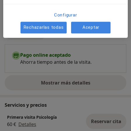
Configurar
Rechazarlas todas
Aceptar
Ver galería (2)
Pago online aceptado
Ahorra tiempo antes de la visita.
Mostrar más detalles
sobre la experiencia
Servicios y precios
Primera visita Psicología
Reservar cita
60 €
Detalles