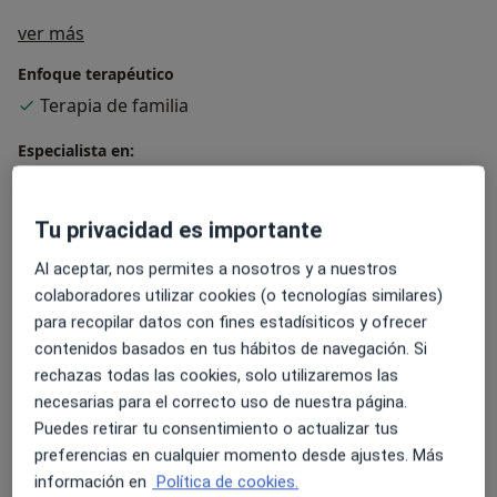
Sobre mí
ver más
Enfoque terapéutico
Terapia de familia
Especialista en:
Psicoterapia infantil
Principales enfermedades tratadas
Tu privacidad es importante
Depresión
Estrés
Ansiedad
Al aceptar, nos permites a nosotros y a nuestros
colaboradores utilizar cookies (o tecnologías similares)
Tipos de consulta
para recopilar datos con fines estadísiticos y ofrecer
Presencial
Ver direcciones (1)
contenidos basados en tus hábitos de navegación. Si
Videoconsulta
Ver calendario online
rechazas todas las cookies, solo utilizaremos las
necesarias para el correcto uso de nuestra página.
Fotos y vídeos
Puedes retirar tu consentimiento o actualizar tus
preferencias en cualquier momento desde ajustes. Más
información en
Política de cookies.