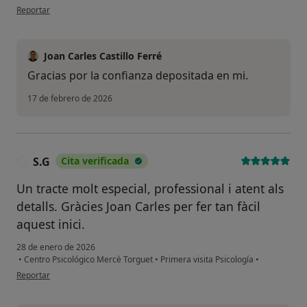
en opinión del usuario D.R
Reportar
Joan Carles Castillo Ferré
Gracias por la confianza depositada en mi.
17 de febrero de 2026
S.G
Cita verificada
S
Un tracte molt especial, professional i atent als
detalls. Gràcies Joan Carles per fer tan fàcil
aquest inici.
28 de enero de 2026
•
Centro Psicológico Mercè Torguet
•
Primera visita Psicología
•
en opinión del usuario S.G
Reportar