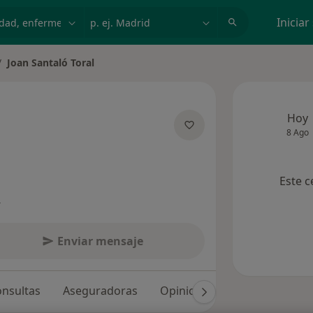
dad, enfermedad o nombre
p. ej. Madrid
Iniciar
Joan Santaló Toral
biar de ciudad
Hoy
8 Ago
sobre las especializaciones
Este c
s
Enviar mensaje
nsultas
Aseguradoras
Opiniones (126)