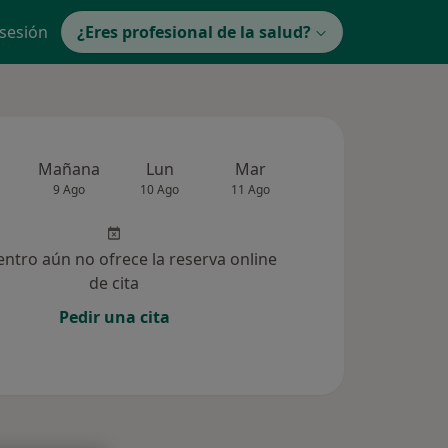
 sesión
¿Eres profesional de la salud?
Mañana
Lun
Mar
Mié
Jue
9 Ago
10 Ago
11 Ago
12 Ago
13 Ag
entro aún no ofrece la reserva online
de cita
Pedir una cita