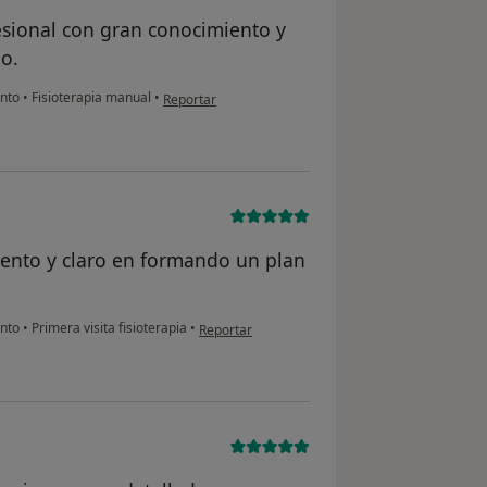
esional con gran conocimiento y
o.
en opinión del usuario Pili
ento
•
Fisioterapia manual
•
Reportar
tento y claro en formando un plan
en opinión del usuario Joshua
ento
•
Primera visita fisioterapia
•
Reportar