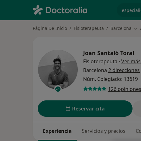
especiali
Página De Inicio
Fisioterapeuta
Barcelona
Cam
Joan Santaló Toral
Fisioterapeuta
·
Ver más
Barcelona
2 direcciones
Núm. Colegiado: 13619
126 opinione
Reservar cita
Experiencia
Servicios y precios
Co