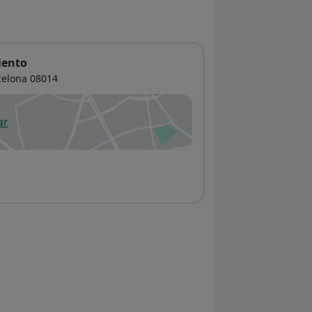
iento
celona
08014
ar
 abre en una nueva pestaña