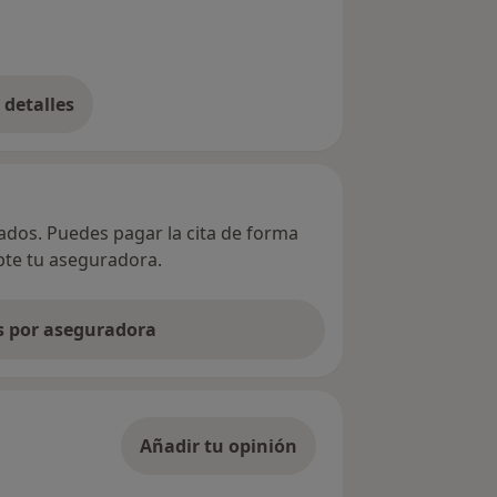
detalles
bre la dirección
vados. Puedes pagar la cita de forma
epte tu aseguradora.
as por aseguradora
Añadir tu opinión