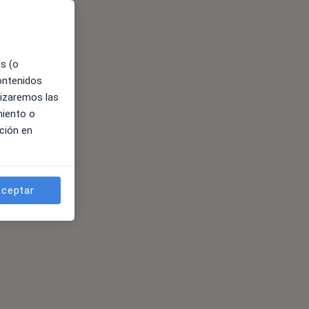
es (o
contenidos
lizaremos las
miento o
ción en
ceptar