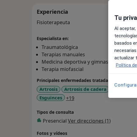
Experiencia
Tu priv
Fisioterapeuta
Al aceptar,
tecnologías
Especialista en:
basados en
Traumatológica
necesarias
Terapias manuales
actualizar
Medicina deportiva y gimnasia terapeuti
Política d
Terapia miofascial
Principales enfermedades tratadas
Configura
Artrosis
Artrosis de cadera
Cervicalg
a11y_sr_more_diseases
Esguinces
+19
Tipos de consulta
Presencial
Ver direcciones (1)
Fotos y vídeos