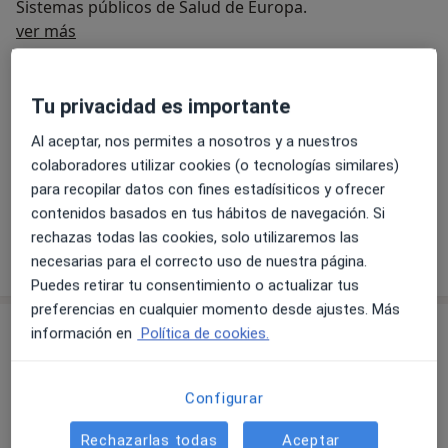
Sistemas públicos de Salud de Europa.
Sobre mí
ver más
Especialista en:
Atención primaria
Tu privacidad es importante
Principales enfermedades tratadas
Al aceptar, nos permites a nosotros y a nuestros
Hipertensión
Cefalea (dolor de cabeza)
colaboradores utilizar cookies (o tecnologías similares)
a11y_sr
Dolor crónico
Dolor cervical
Lumbalgia
+5
para recopilar datos con fines estadísiticos y ofrecer
contenidos basados en tus hábitos de navegación. Si
rechazas todas las cookies, solo utilizaremos las
Mostrar más detalles
necesarias para el correcto uso de nuestra página.
sobre la experiencia
Puedes retirar tu consentimiento o actualizar tus
preferencias en cualquier momento desde ajustes. Más
Servicios y precios
información en
Política de cookies.
Primera visita Medicina General
Detalles
Configurar
Rechazarlas todas
Aceptar
Visitas sucesivas Medicina General