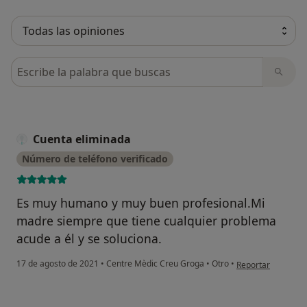
Busca en opiniones
Cuenta eliminada
Número de teléfono verificado
Es muy humano y muy buen profesional.Mi
madre siempre que tiene cualquier problema
acude a él y se soluciona.
en opinión del usu
17 de agosto de 2021
•
Centre Mèdic Creu Groga
•
Otro
•
Reportar