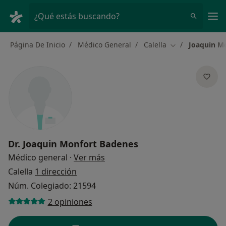
Men
¿Qué estás buscando?
Página De Inicio
Médico General
Calella
Joaquin M
Cambiar de ciu
Dr.
Joaquin Monfort Badenes
sobre las especializaciones
Médico general
·
Ver más
Calella
1 dirección
Núm. Colegiado: 21594
2 opiniones