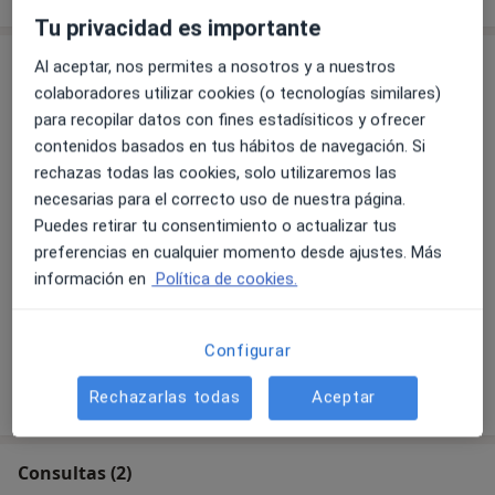
Tu privacidad es importante
Servicios y precios
Al aceptar, nos permites a nosotros y a nuestros
colaboradores utilizar cookies (o tecnologías similares)
Primera visita Traumatología y Cirugía Ortopédica
para recopilar datos con fines estadísiticos y ofrecer
Desde 0 €
Detalles
contenidos basados en tus hábitos de navegación. Si
rechazas todas las cookies, solo utilizaremos las
Visitas sucesivas Traumatología y Cirugía Ortopédica
necesarias para el correcto uso de nuestra página.
Desde 0 €
Detalles
Puedes retirar tu consentimiento o actualizar tus
preferencias en cualquier momento desde ajustes. Más
información en
Política de cookies.
Infiltraciones de ácido hialurónico
Desde 0 €
Detalles
Configurar
¿Cómo funcionan los precios?
Rechazarlas todas
Aceptar
Consultas (2)