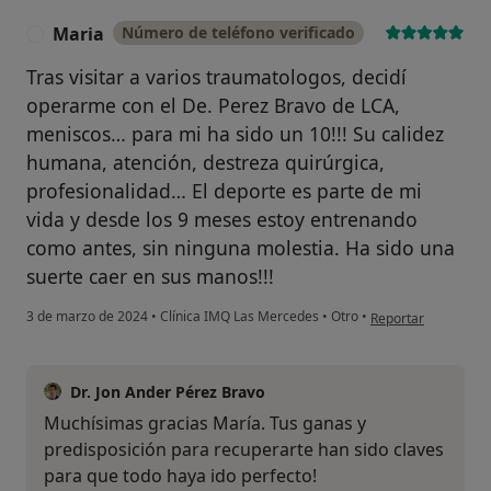
Maria
Número de teléfono verificado
M
Tras visitar a varios traumatologos, decidí
operarme con el De. Perez Bravo de LCA,
meniscos… para mi ha sido un 10!!! Su calidez
humana, atención, destreza quirúrgica,
profesionalidad… El deporte es parte de mi
vida y desde los 9 meses estoy entrenando
como antes, sin ninguna molestia. Ha sido una
suerte caer en sus manos!!!
en opinión del usua
3 de marzo de 2024
•
Clínica IMQ Las Mercedes
•
Otro
•
Reportar
Dr. Jon Ander Pérez Bravo
Muchísimas gracias María. Tus ganas y
predisposición para recuperarte han sido claves
para que todo haya ido perfecto!