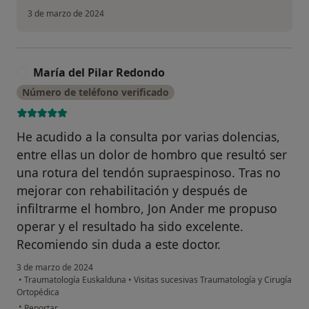
3 de marzo de 2024
María del Pilar Redondo
M
Número de teléfono verificado
He acudido a la consulta por varias dolencias,
entre ellas un dolor de hombro que resultó ser
una rotura del tendón supraespinoso. Tras no
mejorar con rehabilitación y después de
infiltrarme el hombro, Jon Ander me propuso
operar y el resultado ha sido excelente.
Recomiendo sin duda a este doctor.
3 de marzo de 2024
•
Traumatología Euskalduna
•
Visitas sucesivas Traumatología y Cirugía
Ortopédica
en opinión del usuario María del Pilar Redondo
•
Reportar