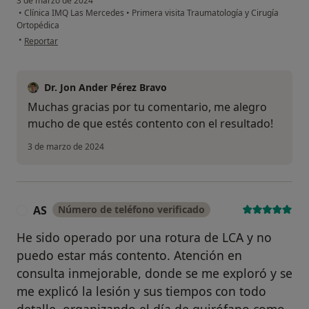
3 de marzo de 2024
•
Clínica IMQ Las Mercedes
•
Primera visita Traumatología y Cirugía
Ortopédica
en opinión del usuario J.I.E
•
Reportar
Dr. Jon Ander Pérez Bravo
Muchas gracias por tu comentario, me alegro
mucho de que estés contento con el resultado!
3 de marzo de 2024
AS
Número de teléfono verificado
A
He sido operado por una rotura de LCA y no
puedo estar más contento. Atención en
consulta inmejorable, donde se me exploró y se
me explicó la lesión y sus tiempos con todo