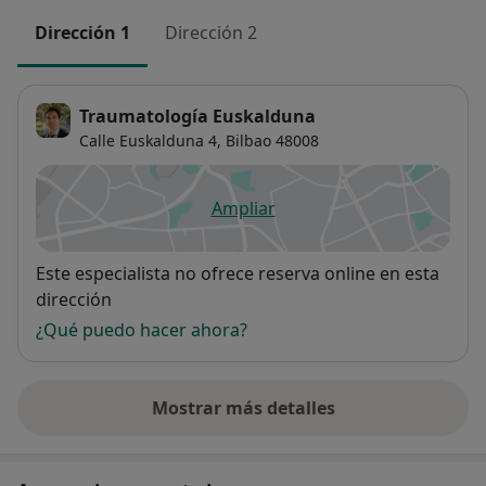
Dirección 1
Dirección 2
Traumatología Euskalduna
Calle Euskalduna 4,
Bilbao
48008
Ampliar
se abre en una nueva pestañ
Disponibilidad
Este especialista no ofrece reserva online en esta
dirección
¿Qué puedo hacer ahora?
Mostrar más detalles
sobre la dirección