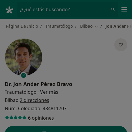
Men
¿Qué estás buscando?
Página De Inicio
Traumatólogo
Bilbao
Jon Ander Pé
Cambiar de ciudad
Dr.
Jon Ander Pérez Bravo
sobre las especializaciones
Traumatólogo
·
Ver más
Bilbao
2 direcciones
Núm. Colegiado: 484811707
6 opiniones