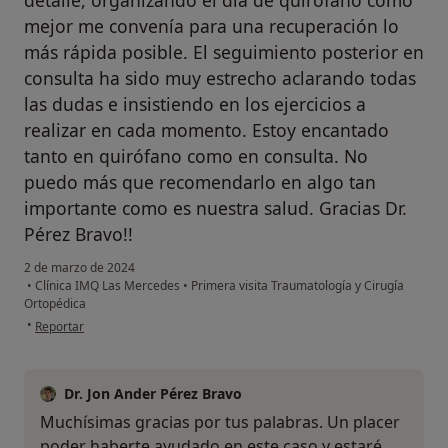
detalle, organizando el día de quirófano como
mejor me convenía para una recuperación lo
más rápida posible. El seguimiento posterior en
consulta ha sido muy estrecho aclarando todas
las dudas e insistiendo en los ejercicios a
realizar en cada momento. Estoy encantado
tanto en quirófano como en consulta. No
puedo más que recomendarlo en algo tan
importante como es nuestra salud. Gracias Dr.
Pérez Bravo!!
2 de marzo de 2024
•
Clínica IMQ Las Mercedes
•
Primera visita Traumatología y Cirugía
Ortopédica
en opinión del usuario AS
•
Reportar
Dr. Jon Ander Pérez Bravo
Muchísimas gracias por tus palabras. Un placer
poder haberte ayudado en este caso y estaré