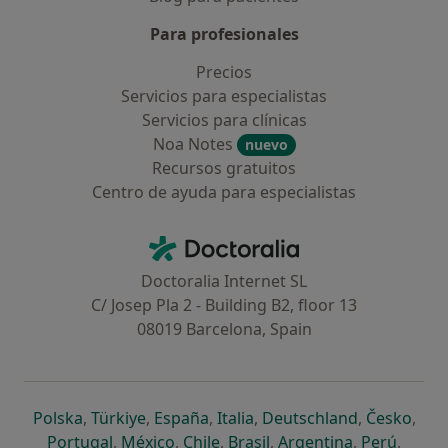
Para profesionales
Precios
Servicios para especialistas
Servicios para clínicas
Noa Notes
nuevo
Recursos gratuitos
Centro de ayuda para especialistas
Contacto
Doctoralia - Página de inicio
Doctoralia Internet SL
C/ Josep Pla 2 - Building B2, floor 13
08019 Barcelona, Spain
se abre en una nueva pestaña
se abre en una nueva pestaña
se abre en una nueva pestaña
se abre en una nueva pes
se abre en 
se a
Polska
,
Türkiye
,
España
,
Italia
,
Deutschland
,
Česko
,
se abre en una nueva pestaña
se abre en una nueva pestaña
se abre en una nueva pestaña
se abre en una nueva p
se abre en 
se abr
Portugal
,
México
,
Chile
,
Brasil
,
Argentina
,
Perú
,