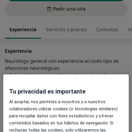
Pedir una cita
Experiencia
Servicios y precios
Consultas
A
Experiencia
Neurólogo general con experiencia en todo tipo de
afecciones neurológicas:
cefaleas, deterioro cognitivo y demencia, epilepsia,
enfermedad de Parkinson y otros trastornos del
movimiento, patología cerebrovascular, sueño,
Tu privacidad es importante
neurocovid.
Al aceptar, nos permites a nosotros y a nuestros
Principales enfermedades tratadas
colaboradores utilizar cookies (o tecnologías similares)
Corea de Huntington
Trastornos de la memoria
para recopilar datos con fines estadísiticos y ofrecer
contenidos basados en tus hábitos de navegación. Si
a11
Enfermedad de Alzheimer
Ictus
Demencia
+25
rechazas todas las cookies, solo utilizaremos las