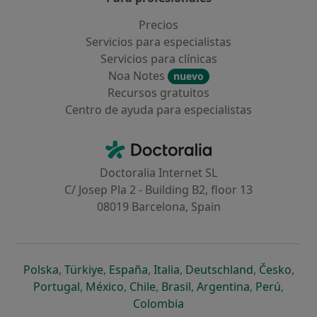
Precios
Servicios para especialistas
Servicios para clínicas
Noa Notes
nuevo
Recursos gratuitos
Centro de ayuda para especialistas
Contacto
Doctoralia - Página de inicio
Doctoralia Internet SL
C/ Josep Pla 2 - Building B2, floor 13
08019 Barcelona, Spain
se abre en una nueva pestaña
se abre en una nueva pestaña
se abre en una nueva pestaña
se abre en una nueva pes
se abre en 
se a
Polska
,
Türkiye
,
España
,
Italia
,
Deutschland
,
Česko
,
se abre en una nueva pestaña
se abre en una nueva pestaña
se abre en una nueva pestaña
se abre en una nueva p
se abre en 
se abr
Portugal
,
México
,
Chile
,
Brasil
,
Argentina
,
Perú
,
se abre en una nueva pe
Colombia