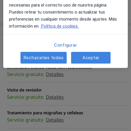
necesarias para el correcto uso de nuestra página.
Mostrar más detalles
Puedes retirar tu consentimiento o actualizar tus
sobre la experiencia
preferencias en cualquier momento desde ajustes. Más
información en
Política de cookies.
Servicios y precios
Consulta online
Configurar
Servicio gratuito
Detalles
Rechazarlas todas
Aceptar
Infiltración craneo-facial con Neurotoxina
Servicio gratuito
Detalles
Visita de revisión
Servicio gratuito
Detalles
Tratamiento para migrañas y cefaleas
Servicio gratuito
Detalles