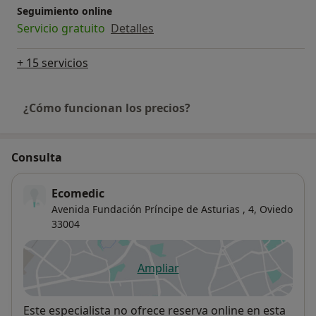
Seguimiento online
Servicio gratuito
Detalles
+ 15 servicios
¿Cómo funcionan los precios?
Consulta
Ecomedic
Avenida Fundación Príncipe de Asturias , 4,
Oviedo
33004
Ampliar
se abre en una nueva pestañ
Disponibilidad
Este especialista no ofrece reserva online en esta