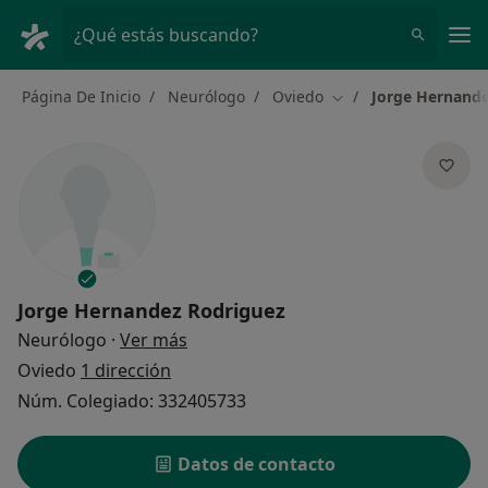
Men
¿Qué estás buscando?
Página De Inicio
Neurólogo
Oviedo
Jorge Hernande
Cambiar de ciudad
Jorge Hernandez Rodriguez
sobre las especializaciones
Neurólogo
·
Ver más
Oviedo
1 dirección
Núm. Colegiado: 332405733
Datos de contacto