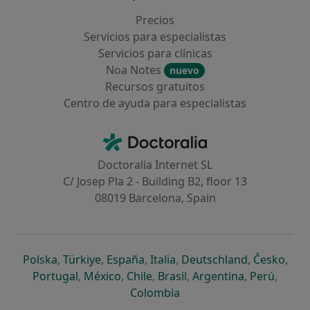
Precios
Servicios para especialistas
Servicios para clínicas
Noa Notes
nuevo
Recursos gratuitos
Centro de ayuda para especialistas
Contacto
Doctoralia - Página de inicio
Doctoralia Internet SL
C/ Josep Pla 2 - Building B2, floor 13
08019 Barcelona, Spain
se abre en una nueva pestaña
se abre en una nueva pestaña
se abre en una nueva pestaña
se abre en una nueva pes
se abre en 
se a
Polska
,
Türkiye
,
España
,
Italia
,
Deutschland
,
Česko
,
se abre en una nueva pestaña
se abre en una nueva pestaña
se abre en una nueva pestaña
se abre en una nueva p
se abre en 
se abr
Portugal
,
México
,
Chile
,
Brasil
,
Argentina
,
Perú
,
se abre en una nueva pe
Colombia