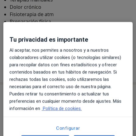
Dolor crónico
Fisioterapia de atm
Preparación física
Principales enfermedades tratadas
Tu privacidad es importante
Contractura muscular
Esguinces
Tendinitis
a11y_sr_more_
Lesiones deportivas
Dolor cervical
+9
Al aceptar, nos permites a nosotros y a nuestros
colaboradores utilizar cookies (o tecnologías similares)
para recopilar datos con fines estadísiticos y ofrecer
Mostrar más detalles
contenidos basados en tus hábitos de navegación. Si
sobre la experiencia
rechazas todas las cookies, solo utilizaremos las
necesarias para el correcto uso de nuestra página.
Servicios y precios
Puedes retirar tu consentimiento o actualizar tus
preferencias en cualquier momento desde ajustes. Más
Consulta online
información en
Política de cookies.
Detalles
Configurar