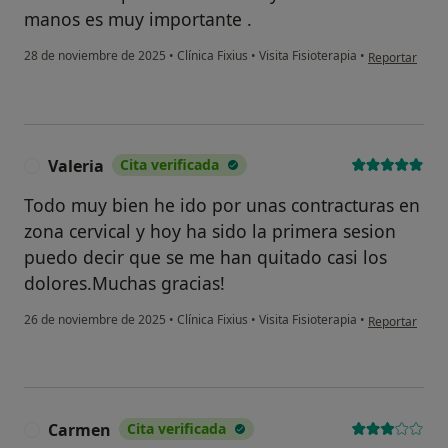
manos es muy importante .
en opinión del
28 de noviembre de 2025
•
Clínica Fixius
•
Visita Fisioterapia
•
Reportar
Valeria
Cita verificada
V
Todo muy bien he ido por unas contracturas en
zona cervical y hoy ha sido la primera sesion
puedo decir que se me han quitado casi los
dolores.Muchas gracias!
en opinión del
26 de noviembre de 2025
•
Clínica Fixius
•
Visita Fisioterapia
•
Reportar
Carmen
Cita verificada
C