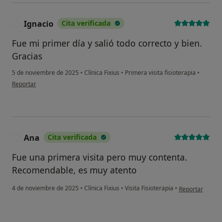
Ignacio
Cita verificada
I
Fue mi primer día y salió todo correcto y bien.
Gracias
5 de noviembre de 2025
•
Clínica Fixius
•
Primera visita fisioterapia
•
en opinión del usuario Ignacio
Reportar
Ana
Cita verificada
A
Fue una primera visita pero muy contenta.
Recomendable, es muy atento
en opinión del 
4 de noviembre de 2025
•
Clínica Fixius
•
Visita Fisioterapia
•
Reportar