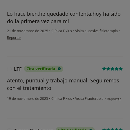
Lo hace bien,he quedado contenta,hoy ha sido
do la primera vez para mi
21 de noviembre de 2025
•
Clínica Fixius
•
Visita sucesiva fisioterapia
•
en opinión del usuario Carmen
Reportar
LTF
Cita verificada
L
Atento, puntual y trabajo manual. Seguiremos
con el tratamiento
en opinión del
19 de noviembre de 2025
•
Clínica Fixius
•
Visita Fisioterapia
•
Reportar