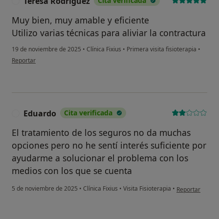
Teresa Rodriguez
Cita verificada
T
Muy bien, muy amable y eficiente
Utilizo varias técnicas para aliviar la contractura
19 de noviembre de 2025
•
Clínica Fixius
•
Primera visita fisioterapia
•
en opinión del usuario Teresa Rodriguez
Reportar
Eduardo
Cita verificada
E
El tratamiento de los seguros no da muchas
opciones pero no he sentí interés suficiente por
ayudarme a solucionar el problema con los
medios con los que se cuenta
en opinión del 
5 de noviembre de 2025
•
Clínica Fixius
•
Visita Fisioterapia
•
Reportar