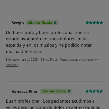
Sergio
Cita verificada
S
Un buen trato y buen profesional, me ha
estado ayudando en unos dolores en la
espalda y en los muslos y he podido notar
mucha diferencia.
3 de diciembre de 2025
•
Clínica Fixius
•
Visita sucesiva fisioterapia
•
en opinión del usuario Sergio
Reportar
Vanessa Pilar
Cita verificada
V
Buen profesional. Los pacientes acudimos a
veces desesperados de dolor y caer en buenas