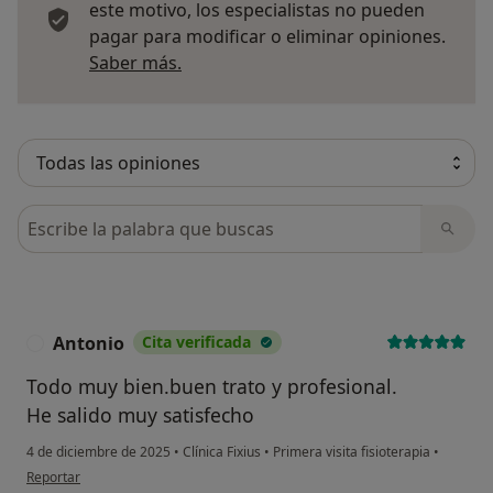
este motivo, los especialistas no pueden
pagar para modificar o eliminar opiniones.
Más información sobre opiniones
Saber más.
Busca en opiniones
Antonio
Cita verificada
A
Todo muy bien.buen trato y profesional.
He salido muy satisfecho
4 de diciembre de 2025
•
Clínica Fixius
•
Primera visita fisioterapia
•
en opinión del usuario Antonio
Reportar