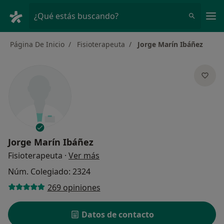
Men
¿Qué estás buscando?
Página De Inicio
Fisioterapeuta
Jorge Marín Ibáñez
Jorge Marín Ibáñez
sobre las especializaciones
Fisioterapeuta
·
Ver más
Núm. Colegiado: 2324
269 opiniones
Datos de contacto