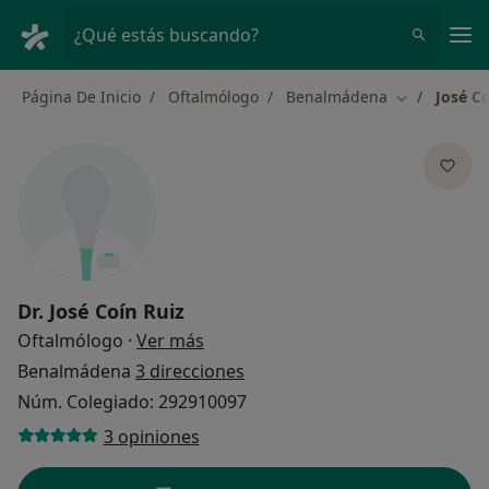
Men
¿Qué estás buscando?
Página De Inicio
Oftalmólogo
Benalmádena
José Co
Cambiar de 
Dr.
José Coín Ruiz
sobre las especializaciones
Oftalmólogo
·
Ver más
Benalmádena
3 direcciones
Núm. Colegiado: 292910097
3 opiniones