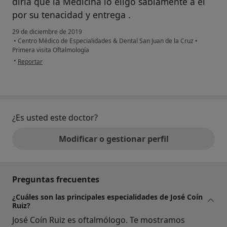
diría que la Medicina lo eligó sabiamente a él
por su tenacidad y entrega .
29 de diciembre de 2019
•
Centro Médico de Especialidades & Dental San Juan de la Cruz
•
Primera visita Oftalmología
en opinión del usuario gema
•
Reportar
¿Es usted este doctor?
Modificar o gestionar perfil
Preguntas frecuentes
¿Cuáles son las principales especialidades de José Coín
Ruiz?
José Coín Ruiz es oftalmólogo. Te mostramos