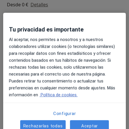
Desde 0 €
Detalles
Láser argón para retina
Detalles
Tu privacidad es importante
Al aceptar, nos permites a nosotros y a nuestros
Gonioscopia
colaboradores utilizar cookies (o tecnologías similares)
Detalles
para recopilar datos con fines estadísiticos y ofrecer
contenidos basados en tus hábitos de navegación. Si
Implante de lente intraocular
rechazas todas las cookies, solo utilizaremos las
Desde 0 €
Detalles
necesarias para el correcto uso de nuestra página.
Puedes retirar tu consentimiento o actualizar tus
Inyecciones intravítreas
preferencias en cualquier momento desde ajustes. Más
Detalles
información en
Política de cookies.
+ 32 servicios
Configurar
Rechazarlas todas
Aceptar
¿Cómo funcionan los precios?