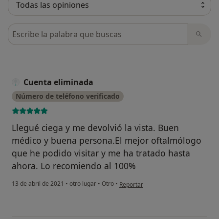
Busca en opiniones
Cuenta eliminada
Número de teléfono verificado
Llegué ciega y me devolvió la vista. Buen
médico y buena persona.El mejor oftalmólogo
que he podido visitar y me ha tratado hasta
ahora. Lo recomiendo al 100%
en opinión del usuario Cuenta elimi
13 de abril de 2021
•
otro lugar
•
Otro
•
Reportar